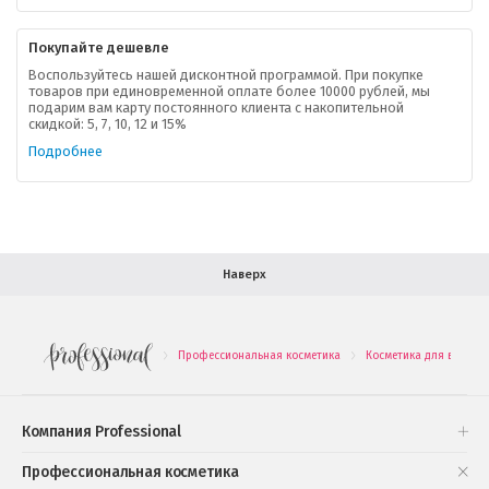
Контактная информация
Покупайте дешевле
Доставка
Воспользуйтесь нашей дисконтной программой. При покупке
товаров при единовременной оплате более 10000 рублей, мы
подарим вам карту постоянного клиента с накопительной
В помощь покупателю
скидкой: 5, 7, 10, 12 и 15%
Подробнее
Форма обратной связи
Как купить
Салон красоты в Москве
Вакансии
Палитра красок для волос
Наверх
Салоны красоты в Иваново
Новинки профессиональной косметики
Профессиональная косметика
Косметика для волос
.
.
Подарочные наборы
Проверь свою накопительную скидку
Компания Professional
Книги и статьи
Профессиональная косметика