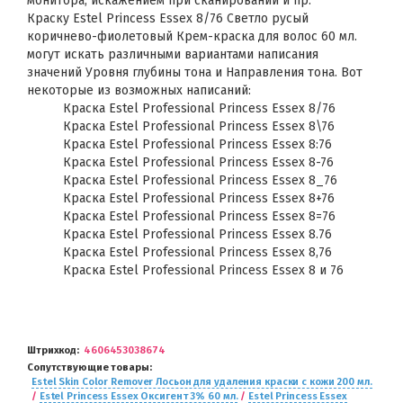
монитора, искажением при сканировании и пр.
Краску Estel Princess Essex 8/76 Светло русый
коричнево-фиолетовый Крем-краска для волос 60 мл.
могут искать различными вариантами написания
значений Уровня глубины тона и Направления тона. Вот
некоторые из возможных написаний:
Краска Estel Professional Princess Essex 8/76
Краска Estel Professional Princess Essex 8\76
Краска Estel Professional Princess Essex 8:76
Краска Estel Professional Princess Essex 8-76
Краска Estel Professional Princess Essex 8_76
Краска Estel Professional Princess Essex 8+76
Краска Estel Professional Princess Essex 8=76
Краска Estel Professional Princess Essex 8.76
Краска Estel Professional Princess Essex 8,76
Краска Estel Professional Princess Essex 8 и 76
Штрихкод
4606453038674
Сопутствующие товары
Estel Skin Color Remover Лосьон для удаления краски с кожи 200 мл.
/
Estel Princess Essex Оксигент 3% 60 мл.
/
Estel Princess Essex