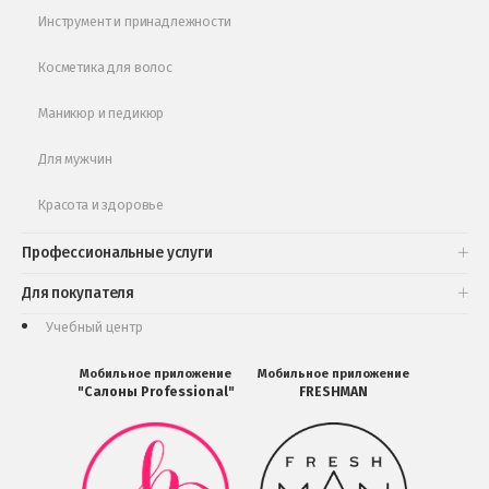
Обучающее видео
Инструмент и принадлежности
Косметика для волос
Маникюр и педикюр
Для мужчин
Красота и здоровье
Профессиональные услуги
Для покупателя
Учебный центр
Мобильное приложение
Мобильное приложение
"Салоны Professional"
FRESHMAN
Мобильное
Мобильное
приложение
приложение
Салоны
FRESHMAN
Professional
в