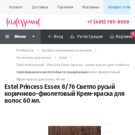
Каталог
Доставка
Гарантия
Магазины
Вопрос-ответ
+7 (495) 795-9069
0
Меню
Вход
Регистрация
Корзина
Profhairs.ru
Профессиональная косметика
Косметика для волос
Estel
Estel Professional - Princess Essex. Краска - крем-краска для стойкого
окрашивания и интенсивного тонирования
Estel Princess Essex 8/76 Светло русый коричнево-фиолетовый
Крем-краска для волос 60 мл.
Estel Princess Essex 8/76 Светло русый
коричнево-фиолетовый Крем-краска для
волос 60 мл.