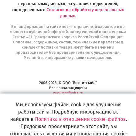
персональных данных», на условиях и для целей,
определенных в
Согласии на обработку персональных
данных
.
Вся информация на сайте носит справочный характер и не
является публичной офертой, определяемой положениями
Статьи 437 Гражданского кодекса Российской Федерации.
Описание, содержимое, состав, технические параметры и
комплект поставки товара могут быть изменены
производителем без предварительного уведомления.
Уточняйте информацию у наших менеджеров.
2006-2026, © ООО "Бьюти-стайл"
Все права защищены
www.profhairs.ru
Широкий выбор инструментов, аксессуаров и принадлежностей для
Мы используем файлы cookie для улучшения
воплощения
самых изысканных и необычных идей по созданию Вашего образа и стиля.
работы сайта. Подробную информацию вы
найдете в
Политика в отношении cookie-файлов
.
Продолжая просматривать этот сайт, вы
соглашаетесь с условиями использования cookie-