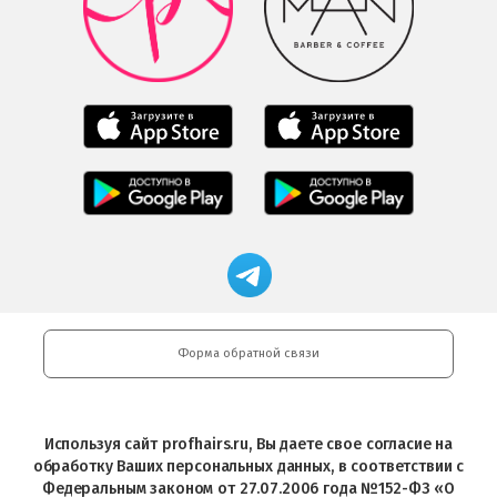
загрузить
Google
в
Play
Google
Play
Мобильное
Мобильное
приложение
приложение
Салоны
Freshman
Professional
Мобильное
загрузить
Мобильное
загрузить
приложение
в
приложение
в
Салоны
App
FRESHMAN
App
Professional
Store
в
Магазин
Store
загрузить
Google
профессиональной
в
Play
косметики
Google
Professional
Play
и
Форма обратной связи
Интернет-
магазин
Profhairs.ru
в
Используя сайт profhairs.ru, Вы даете свое согласие на
Telegram
обработку Ваших персональных данных, в соответствии с
Федеральным законом от 27.07.2006 года №152-ФЗ «О