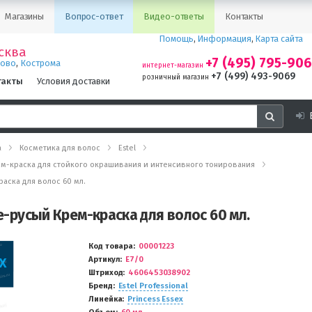
Магазины
Вопрос-ответ
Видео-ответы
Контакты
Помощь
,
Информация
,
Карта сайта
сква
+7 (495) 795-90
,
ново
Кострома
интернет-магазин
+7 (499) 493-9069
розничный магазин
такты
Условия доставки
а
Косметика для волос
Estel
- крем-краска для стойкого окрашивания и интенсивного тонирования
раска для волос 60 мл.
не-русый Крем-краска для волос 60 мл.
Код товара
00001223
Артикул
E7/0
Штриход
4606453038902
Бренд
Estel Professional
Линейка
Princess Essex