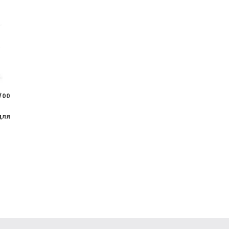
8/00
для