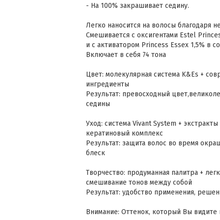
- На 100% закрашивает седину.
Легко наносится на волосы благодаря н
Смешивается с оксигентами Estel Princes
и с активатором Princess Essex 1,5% в с
Включает в себя 74 тона
Цвет: молекулярная система K&Es + со
ингредиенты
Результат: превосходный цвет,великол
седины
Уход: система Vivant System + экстракты
кератиновый комплекс
Результат: защита волос во время окра
блеск
Творчество: продуманная палитра + лег
смешивание тонов между собой
Результат: удобство применения, решен
Внимание: Оттенок, который Вы видите 