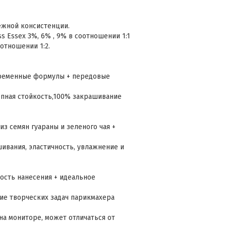
ежной консистенции.
s Essex 3%, 6% , 9% в соотношении 1:1
оотношении 1:2.
временные формулы + передовые
епная стойкость,100% закрашивание
 из семян гуараны и зеленого чая +
шивания, эластичность, увлажнение и
кость нанесения + идеальное
ие творческих задач парикмахера
на мониторе, может отличаться от