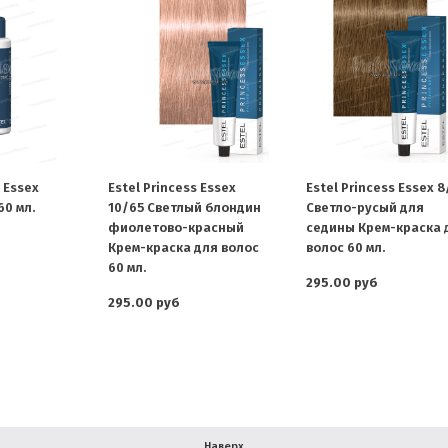
s Essex
Estel Princess Essex
Estel Princess Essex 
60 мл.
10/65 Светлый блондин
Светло-русый для
фиолетово-красный
седины Крем-краска 
Крем-краска для волос
волос 60 мл.
60 мл.
295.00 руб
295.00 руб
Наверх