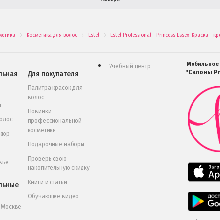
метика
Косметика для волос
Estel
Estel Professional - Princess Essex. Краска 
.
.
.
Мобильное
Учебный центр
"Салоны Pr
льная
Для покупателя
Палитра красок для
волос
и
Новинки
волос
профессиональной
косметики
икюр
Подарочные наборы
Проверь свою
вье
накопительную скидку
Книги и статьи
льные
Обучающее видео
в Москве