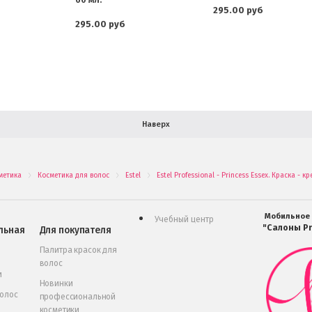
295.00 руб
295.00 руб
Наверх
метика
Косметика для волос
Estel
Estel Professional - Princess Essex. Краска 
.
.
.
Мобильное
Учебный центр
"Салоны Pr
льная
Для покупателя
Палитра красок для
волос
и
Новинки
волос
профессиональной
косметики