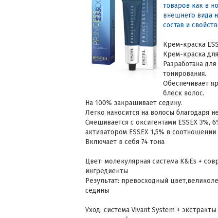
товаров как в но
внешнего вида н
состав и свойств
Крем-краска ESS
Крем-краска для
Разработана для
тонирования.
Обеспечивает я
блеск волос.
На 100% закрашивает седину.
Легко наносится на волосы благодаря н
Смешивается с оксигентами ESSEX 3%, 6%
активатором ESSEX 1,5% в соотношении 1
Включает в себя 74 тона
Цвет: молекулярная система K&Es + со
ингредиенты
Результат: превосходный цвет,великол
седины
Уход: система Vivant System + экстракты