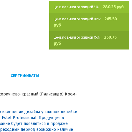
280.25 руб
Цена по акции со скидкой 5%:
265.50
Цена по акции со скидкой 10%:
руб
250.75
Цена по акции со скидкой 15%:
руб
СЕРТИФИКАТЫ
й коричнево-красный (Палисандр) Крем-
 изменении дизайна упаковок линейки
т Estel Professional. Продукция в
айне будет появляться в продаже
ереходный период возможно наличие