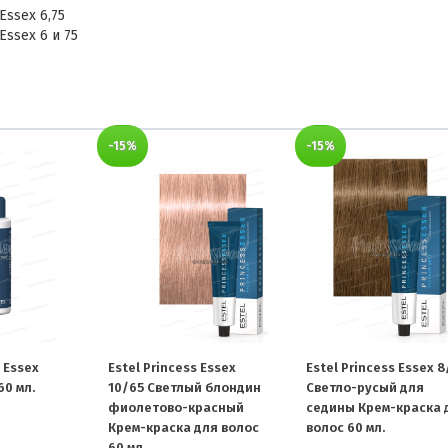
Essex 6,75
Essex 6 и 75
-15%
-15%
s Essex
Estel Princess Essex
Estel Princess Essex 
60 мл.
10/65 Светлый блондин
Светло-русый для
фиолетово-красный
седины Крем-краска 
Крем-краска для волос
волос 60 мл.
60 мл.