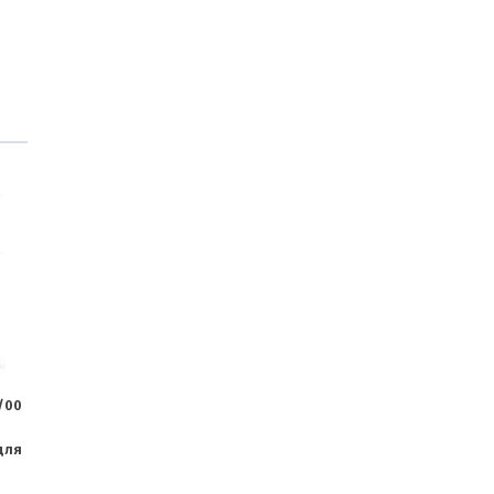
8/00
для