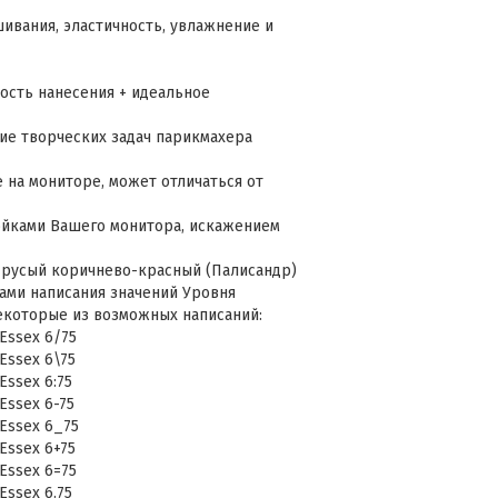
шивания, эластичность, увлажнение и
кость нанесения + идеальное
ие творческих задач парикмахера
 на мониторе, может отличаться от
ойками Вашего монитора, искажением
ый русый коричнево-красный (Палисандр)
тами написания значений Уровня
некоторые из возможных написаний:
 Essex 6/75
 Essex 6\75
Essex 6:75
 Essex 6-75
 Essex 6_75
 Essex 6+75
 Essex 6=75
Essex 6.75