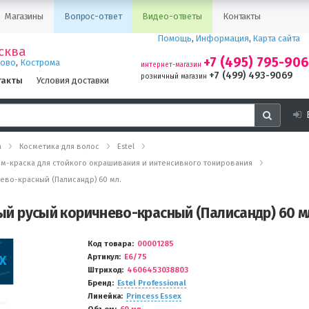
Магазины
Вопрос-ответ
Видео-ответы
Контакты
Помощь
,
Информация
,
Карта сайта
сква
+7 (495) 795-90
,
ново
Кострома
интернет-магазин
+7 (499) 493-9069
розничный магазин
такты
Условия доставки
а
Косметика для волос
Estel
- крем-краска для стойкого окрашивания и интенсивного тонирования
чнево-красный (Палисандр) 60 мл.
мный русый коричнево-красный (Палисандр) 60 м
Код товара
00001285
Артикул
E6/75
Штриход
4606453038803
Бренд
Estel Professional
Линейка
Princess Essex