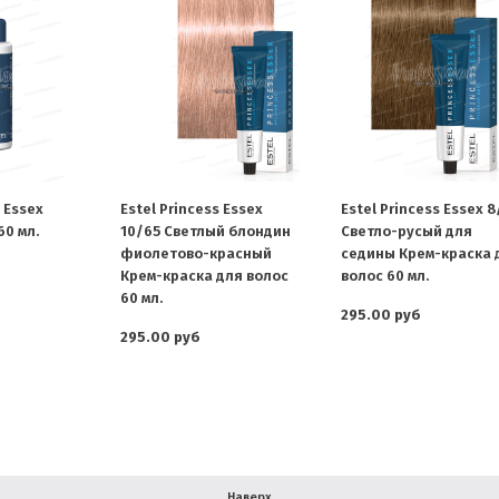
s Essex
Estel Princess Essex
Estel Princess Essex 
60 мл.
10/65 Светлый блондин
Светло-русый для
фиолетово-красный
седины Крем-краска 
Крем-краска для волос
волос 60 мл.
60 мл.
295.00 руб
295.00 руб
Наверх