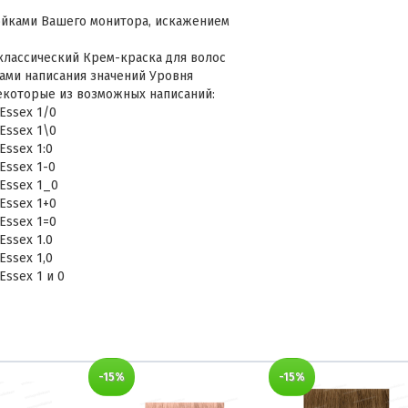
ойками Вашего монитора, искажением
 классический Крем-краска для волос
тами написания значений Уровня
некоторые из возможных написаний:
 Essex 1/0
 Essex 1\0
Essex 1:0
 Essex 1-0
 Essex 1_0
 Essex 1+0
 Essex 1=0
Essex 1.0
Essex 1,0
Essex 1 и 0
-15%
-15%