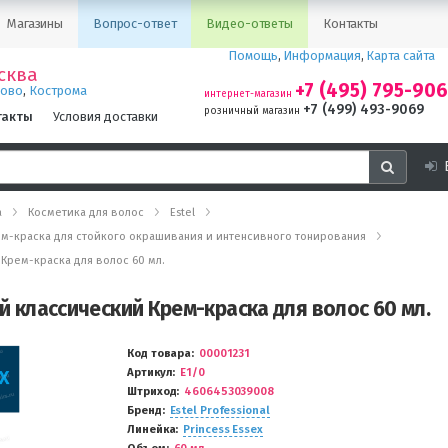
Магазины
Вопрос-ответ
Видео-ответы
Контакты
Помощь
,
Информация
,
Карта сайта
сква
+7 (495) 795-90
,
ново
Кострома
интернет-магазин
+7 (499) 493-9069
розничный магазин
такты
Условия доставки
а
Косметика для волос
Estel
- крем-краска для стойкого окрашивания и интенсивного тонирования
й Крем-краска для волос 60 мл.
ый классический Крем-краска для волос 60 мл.
Код товара
00001231
Артикул
E1/0
Штриход
4606453039008
Бренд
Estel Professional
Линейка
Princess Essex