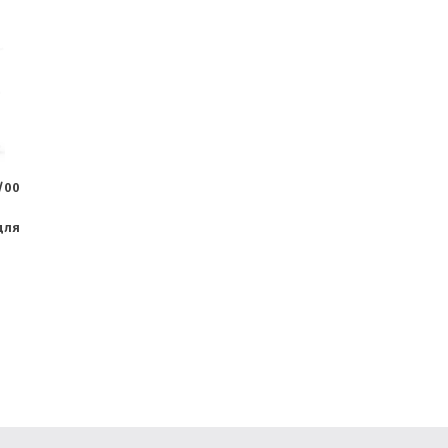
8/00
для