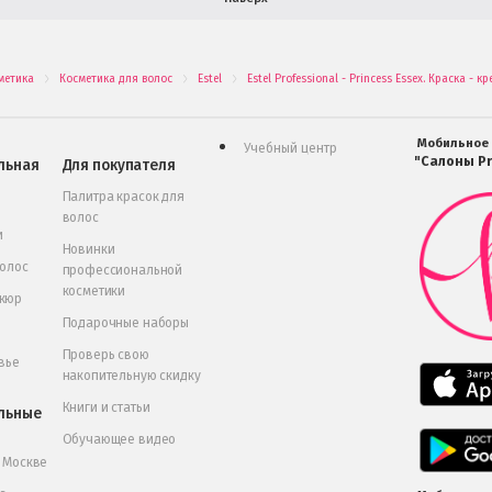
метика
Косметика для волос
Estel
Estel Professional - Princess Essex. Краска 
.
.
.
Мобильное
Учебный центр
"Салоны Pr
льная
Для покупателя
Палитра красок для
волос
и
Новинки
волос
профессиональной
косметики
икюр
Подарочные наборы
Проверь свою
вье
накопительную скидку
Книги и статьи
льные
Обучающее видео
в Москве