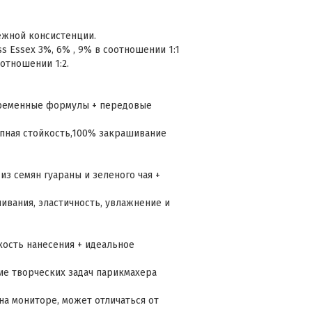
ежной консистенции.
s Essex 3%, 6% , 9% в соотношении 1:1
оотношении 1:2.
временные формулы + передовые
пная стойкость,100% закрашивание
из семян гуараны и зеленого чая +
ивания, эластичность, увлажнение и
кость нанесения + идеальное
е творческих задач парикмахера
на мониторе, может отличаться от