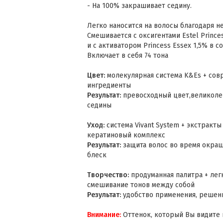
- На 100% закрашивает седину.
Легко наносится на волосы благодаря н
Смешивается с оксигентами Estel Princes
и с активатором Princess Essex 1,5% в с
Включает в себя 74 тона
Цвет:
молекулярная система K&Es + со
ингредиенты
Результат:
превосходный цвет,великоле
седины
Уход:
система Vivant System + экстракты 
кератиновый комплекс
Результат:
защита волос во время окраш
блеск
Творчество:
продуманная палитра + лег
смешивание тонов между собой
Результат:
удобство применения, решени
Внимание:
Оттенок, который Вы видите 