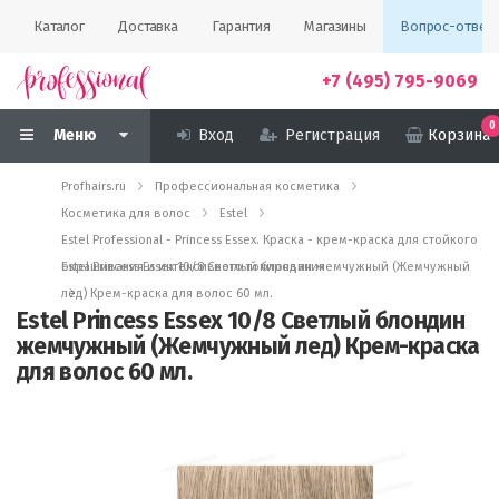
Каталог
Доставка
Гарантия
Магазины
Вопрос-ответ
+7 (495) 795-9069
0
Меню
Вход
Регистрация
Корзина
Profhairs.ru
Профессиональная косметика
Косметика для волос
Estel
Estel Professional - Princess Essex. Краска - крем-краска для стойкого
окрашивания и интенсивного тонирования
Estel Princess Essex 10/8 Светлый блондин жемчужный (Жемчужный
лед) Крем-краска для волос 60 мл.
Estel Princess Essex 10/8 Светлый блондин
жемчужный (Жемчужный лед) Крем-краска
для волос 60 мл.