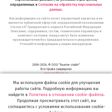
определенных в
Согласии на обработку персональных
данных
.
Вся информация на сайте носит справочный характер и не
является публичной офертой, определяемой положениями
Статьи 437 Гражданского кодекса Российской Федерации.
Описание, содержимое, состав, технические параметры и
комплект поставки товара могут быть изменены
производителем без предварительного уведомления.
Уточняйте информацию у наших менеджеров.
2006-2026, © ООО "Бьюти-стайл"
Все права защищены
www.profhairs.ru
Широкий выбор инструментов, аксессуаров и принадлежностей для
Мы используем файлы cookie для улучшения
воплощения
самых изысканных и необычных идей по созданию Вашего образа и стиля.
работы сайта. Подробную информацию вы
найдете в
Политика в отношении cookie-файлов
.
Продолжая просматривать этот сайт, вы
соглашаетесь с условиями использования cookie-