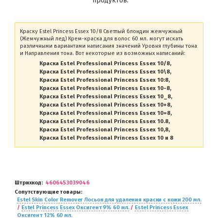
продуктов.
Краску Estel Princess Essex 10/8 Светлый блондин жемчужный
(Жемчужный лед) Крем-краска для волос 60 мл. могут искать
различными вариантами написания значений Уровня глубины тона
и Направления тона. Вот некоторые из возможных написаний:
Краска Estel Professional Princess Essex 10/8
Краска Estel Professional Princess Essex 10\8
Краска Estel Professional Princess Essex 10:8
Краска Estel Professional Princess Essex 10-8
Краска Estel Professional Princess Essex 10_8
Краска Estel Professional Princess Essex 10+8
Краска Estel Professional Princess Essex 10=8
Краска Estel Professional Princess Essex 10.8
Краска Estel Professional Princess Essex 10,8
Краска Estel Professional Princess Essex 10 и 8
Штрихкод
4606453039046
Сопутствующие товары
Estel Skin Color Remover Лосьон для удаления краски с кожи 200 мл.
/
Estel Princess Essex Оксигент 9% 60 мл.
/
Estel Princess Essex
Оксигент 12% 60 мл.