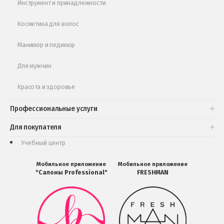
Инструмент и принадлежности
Косметика для волос
Маникюр и педикюр
Для мужчин
Красота и здоровье
Профессиональные услуги
Для покупателя
Учебный центр
Мобильное приложение
Мобильное приложение
"Салоны Professional"
FRESHMAN
Мобильное
Мобильное
приложение
приложение
Салоны
FRESHMAN
Professional
в
загрузить
Google