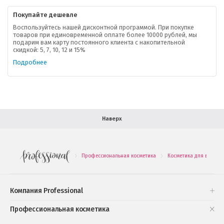
Контактная информация
Покупайте дешевле
Доставка
Воспользуйтесь нашей дисконтной программой. При покупке
товаров при единовременной оплате более 10000 рублей, мы
подарим вам карту постоянного клиента с накопительной
В помощь покупателю
скидкой: 5, 7, 10, 12 и 15%
Подробнее
Форма обратной связи
Как купить
Салон красоты в Москве
Вакансии
Палитра красок для волос
Наверх
Салоны красоты в Иваново
Новинки профессиональной косметики
Профессиональная косметика
Косметика для волос
.
.
Подарочные наборы
Проверь свою накопительную скидку
Компания Professional
Книги и статьи
Профессиональная косметика
Обучающее видео