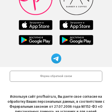
в
Play
Google
Play
Мобильное
Мобильное
приложение
приложение
Салоны
Freshman
Professional
Мобильное
загрузить
Мобильное
загрузить
приложение
в
приложение
в
Салоны
App
FRESHMAN
App
Professional
Store
в
Магазин
Store
загрузить
Google
профессиональной
в
Play
косметики
Google
Professional
Play
и
Форма обратной связи
Интернет-
магазин
Profhairs.ru
в
Используя сайт profhairs.ru, Вы даете свое согласие на
Telegram
обработку Ваших персональных данных, в соответствии с
Федеральным законом от 27.07.2006 года №152-ФЗ «О
персональных данных», на условиях и для целей,