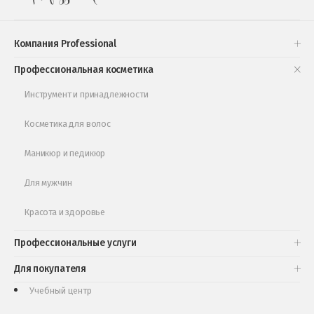
Подарочные наборы
Проверь свою накопительную скидку
Компания Professional
Книги и статьи
Профессиональная косметика
Обучающее видео
Инструмент и принадлежности
Косметика для волос
Маникюр и педикюр
Для мужчин
Красота и здоровье
Профессиональные услуги
Для покупателя
Учебный центр