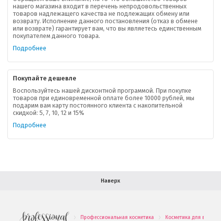
нашего магазина входит в перечень непродовольственных
товаров надлежащего качества не подлежащих обмену или
возврату. Исполнение данного постановления (отказ в обмене
О компании
или возврате) гарантирует вам, что вы являетесь единственным
покупателем данного товара.
Ваша скидка
Подробнее
Контактная информация
Покупайте дешевле
Доставка
Воспользуйтесь нашей дисконтной программой. При покупке
товаров при единовременной оплате более 10000 рублей, мы
подарим вам карту постоянного клиента с накопительной
В помощь покупателю
скидкой: 5, 7, 10, 12 и 15%
Подробнее
Форма обратной связи
Как купить
Салон красоты в Москве
Вакансии
Палитра красок для волос
Наверх
Салоны красоты в Иваново
Новинки профессиональной косметики
Профессиональная косметика
Косметика для волос
.
.