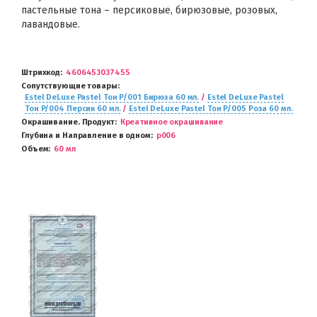
пастельные тона – персиковые, бирюзовые, розовых,
лавандовые.
Штрихкод
4606453037455
Сопутствующие товары
Estel DeLuxe Pastel Тон P/001 Бирюза 60 мл.
/
Estel DeLuxe Pastel
Тон P/004 Персик 60 мл.
/
Estel DeLuxe Pastel Тон P/005 Роза 60 мл.
Окрашивание. Продукт
Креативное окрашивание
Глубина и Направление в одном
p006
Объем
60 мл