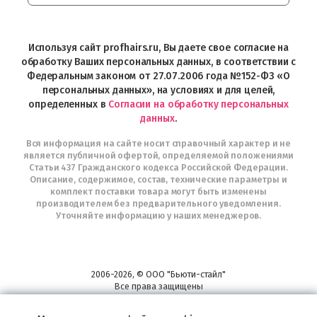
Интернет-
магазин
Profhairs.ru
в
Используя сайт profhairs.ru, Вы даете свое согласие на
Telegram
обработку Ваших персональных данных, в соответствии с
Федеральным законом от 27.07.2006 года №152-ФЗ «О
персональных данных», на условиях и для целей,
определенных в
Согласии на обработку персональных
данных
.
Вся информация на сайте носит справочный характер и не
является публичной офертой, определяемой положениями
Статьи 437 Гражданского кодекса Российской Федерации.
Описание, содержимое, состав, технические параметры и
комплект поставки товара могут быть изменены
производителем без предварительного уведомления.
Уточняйте информацию у наших менеджеров.
2006-2026, © ООО "Бьюти-стайл"
Все права защищены
www.profhairs.ru
Широкий выбор инструментов, аксессуаров и принадлежностей для