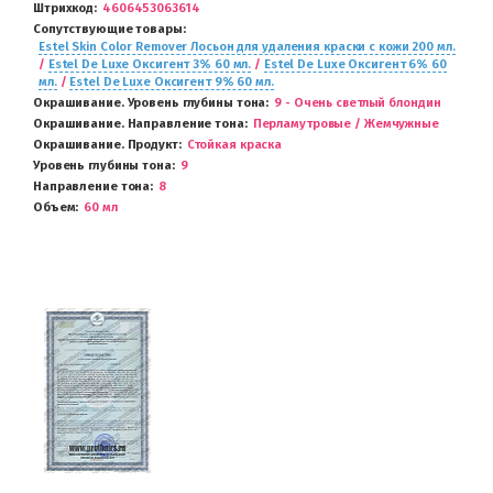
Штрихкод
4606453063614
Сопутствующие товары
Estel Skin Color Remover Лосьон для удаления краски с кожи 200 мл.
/
Estel De Luxe Оксигент 3% 60 мл.
/
Estel De Luxe Оксигент 6% 60
мл.
/
Estel De Luxe Оксигент 9% 60 мл.
Окрашивание. Уровень глубины тона
9 - Очень светлый блондин
Окрашивание. Направление тона
Перламутровые / Жемчужные
Окрашивание. Продукт
Стойкая краска
Уровень глубины тона
9
Направление тона
8
Объем
60 мл