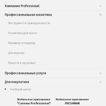
Проверь свою накопительную скидку
Компания Professional
Книги и статьи
Профессиональная косметика
Обучающее видео
Инструмент и принадлежности
Косметика для волос
Маникюр и педикюр
Для мужчин
Красота и здоровье
Профессиональные услуги
Для покупателя
Учебный центр
Мобильное приложение
Мобильное приложение
"Салоны Professional"
FRESHMAN