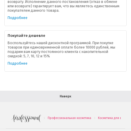
возврату. Исполнение данного постановления (отказ в обмене
О компании
или возврате) гарантирует вам, что вы являетесь единственным
покупателем данного товара.
Ваша скидка
Подробнее
Контактная информация
Покупайте дешевле
Доставка
Воспользуйтесь нашей дисконтной программой. При покупке
товаров при единовременной оплате более 10000 рублей, мы
подарим вам карту постоянного клиента с накопительной
В помощь покупателю
скидкой: 5, 7, 10, 12 и 15%
Подробнее
Форма обратной связи
Как купить
Салон красоты в Москве
Вакансии
Палитра красок для волос
Наверх
Салоны красоты в Иваново
Новинки профессиональной косметики
Профессиональная косметика
Косметика для волос
.
.
Подарочные наборы