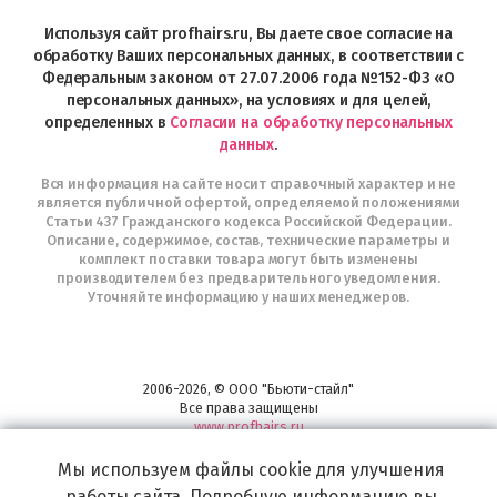
Profhairs.ru
в
Используя сайт profhairs.ru, Вы даете свое согласие на
Telegram
обработку Ваших персональных данных, в соответствии с
Федеральным законом от 27.07.2006 года №152-ФЗ «О
персональных данных», на условиях и для целей,
определенных в
Согласии на обработку персональных
данных
.
Вся информация на сайте носит справочный характер и не
является публичной офертой, определяемой положениями
Статьи 437 Гражданского кодекса Российской Федерации.
Описание, содержимое, состав, технические параметры и
комплект поставки товара могут быть изменены
производителем без предварительного уведомления.
Уточняйте информацию у наших менеджеров.
2006-2026, © ООО "Бьюти-стайл"
Все права защищены
www.profhairs.ru
Широкий выбор инструментов, аксессуаров и принадлежностей для
Мы используем файлы cookie для улучшения
воплощения
самых изысканных и необычных идей по созданию Вашего образа и стиля.
работы сайта. Подробную информацию вы