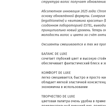
структура волос получает обновление
Абсолютная инновация 2025 года: Chro
основу обновлённой формулы. Синерги
(ergothioneine) и «витамина красоты» (
созданном лабораторией ESTEL, выводит
принципиально новый уровень. Теперь 
молодость волос и цвета за счёт ант
Оксигенты смешиваются в тех же пропо
БАЛАНС DE LUXE
сочетает глубокий цвет и высокую стой
обеспечивает фантастический блеск и 
КОМФОРТ DE LUXE
легко смешивается, быстро и просто на
обладает мягкой эластичной консистен
экономична в использовании
ТВОРЧЕСТВО DE LUXE
цветовая палитра очень удобна в прим
привлекательный внешний вид, приятны