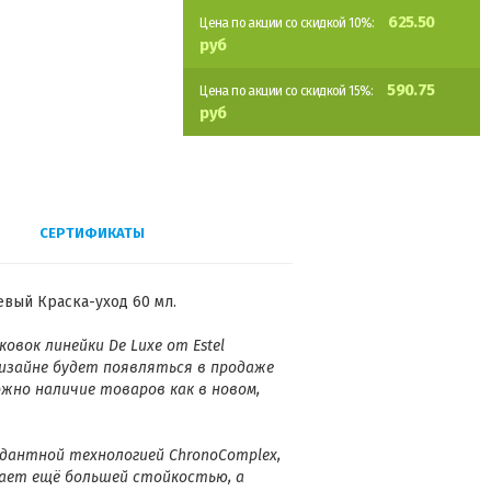
625.50
Цена по акции со скидкой 10%:
руб
590.75
Цена по акции со скидкой 15%:
руб
СЕРТИФИКАТЫ
евый Краска-уход 60 мл.
овок линейки De Luxe от Estel
 дизайне будет появляться в продаже
ожно наличие товаров как в новом,
дантной технологией ChronoComplex,
ает ещё большей стойкостью, а