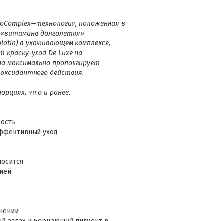
.
noComplex—технология, положенная в
я «витамина долголетия»
biotin) в ухаживающем комплексе,
 краску-уход De Luxe на
она максимально пролонгирует
иоксидантного действия.
рциях, что и ранее.
кость
эффективный уход
носится
цией
енении
й запах и мерцающий пигмент в