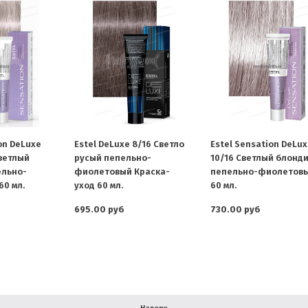
on DeLuxe
Estel DeLuxe 8/16 Светло
Estel Sensation DeLu
светлый
русый пепельно-
10/16 Светлый блонд
ельно-
фиолетовый Краска-
пепельно-фиолетов
0 мл.
уход 60 мл.
60 мл.
695.00 руб
730.00 руб