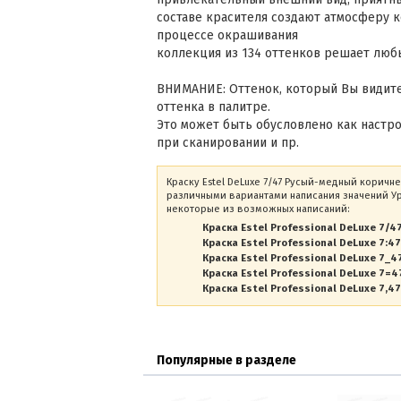
составе красителя создают атмосферу к
процессе окрашивания
коллекция из 134 оттенков решает люб
ВНИМАНИЕ: Оттенок, который Вы видите
оттенка в палитре.
Это может быть обусловлено как настр
при сканировании и пр.
Краску Estel DeLuxe 7/47 Русый-медный коричне
различными вариантами написания значений Уро
некоторые из возможных написаний:
Краска Estel Professional DeLuxe 7/4
Краска Estel Professional DeLuxe 7:47
Краска Estel Professional DeLuxe 7_4
Краска Estel Professional DeLuxe 7=4
Краска Estel Professional DeLuxe 7,47
Популярные в разделе