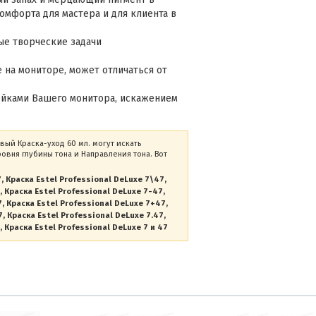
омфорта для мастера и для клиента в
ые творческие задачи
 на мониторе, может отличаться от
ойками Вашего монитора, искажением
вый Краска-уход 60 мл. могут искать
вня глубины тона и Направления тона. Вот
7
Краска Estel Professional DeLuxe 7\47
Краска Estel Professional DeLuxe 7-47
7
Краска Estel Professional DeLuxe 7+47
7
Краска Estel Professional DeLuxe 7.47
Краска Estel Professional DeLuxe 7 и 47