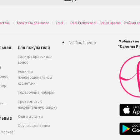
Наверх
метика
Косметика для волос
Estel
Estel Professional - DeLuxe краска - Стойкая 
.
.
.
Мобильное
Учебный центр
"Салоны Pr
льная
Для покупателя
Палитра красок для
волос
и
Новинки
волос
профессиональной
косметики
икюр
Подарочные наборы
Проверь свою
вье
накопительную скидку
Книги и статьи
льные
Обучающее видео
в Москве