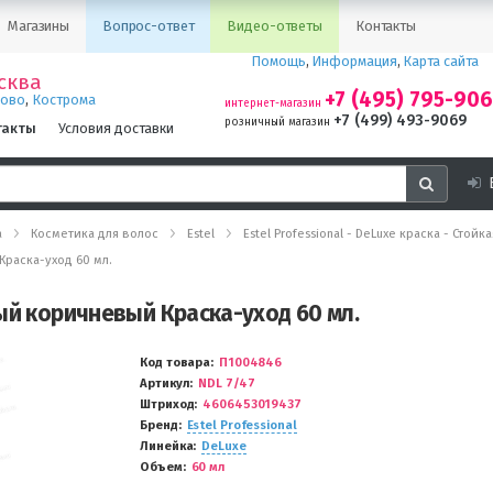
Магазины
Вопрос-ответ
Видео-ответы
Контакты
Помощь
,
Информация
,
Карта сайта
сква
+7 (495) 795-90
,
ново
Кострома
интернет-магазин
+7 (499) 493-9069
розничный магазин
такты
Условия доставки
а
Косметика для волос
Estel
Estel Professional - DeLuxe краска - Стой
Краска-уход 60 мл.
ый коричневый Краска-уход 60 мл.
Код товара
П1004846
Артикул
NDL 7/47
Штриход
4606453019437
Бренд
Estel Professional
Линейка
DeLuxe
Объем
60 мл