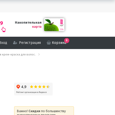
69
Накопительная
карта
0
Вход
Регистрация
Корзина
кая крем-краска для волос.
Важно!
Скидки
по большинству
маркетинговых программ