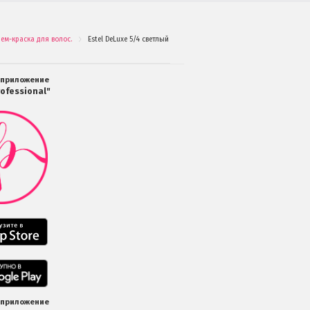
крем-краска для волос.
Estel DeLuxe 5/4 светлый шатен медный Краска-уход 60 мл.
.
 приложение
ofessional"
Мобильное
приложение
Салоны
Professional
загрузить
в
Google
Play
Мобильное
приложение
Салоны
Professional
Мобильное
загрузить
приложение
в
Салоны
 приложение
App
Professional