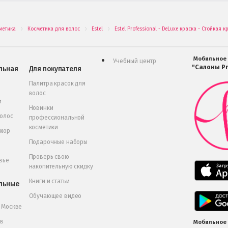
метика
Косметика для волос
Estel
Estel Professional - DeLuxe краска - Стойкая 
.
.
.
Мобильное
Учебный центр
"Салоны Pr
льная
Для покупателя
Палитра красок для
волос
и
Новинки
волос
профессиональной
косметики
икюр
Подарочные наборы
Проверь свою
вье
накопительную скидку
Книги и статьи
льные
Обучающее видео
в Москве
 в
Мобильное