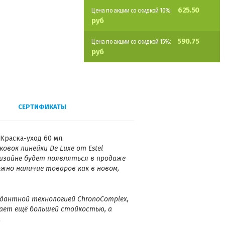
625.50
Цена по акции со скидкой 10%:
руб
590.75
Цена по акции со скидкой 15%:
руб
СЕРТИФИКАТЫ
Краска-уход 60 мл.
аковок линейки
De Luxe
от
Estel
дизайне будет появляться в продаже
ожно наличие товаров как в новом,
дантной технологией ChronoComplex,
ает ещё большей стойкостью, а
.