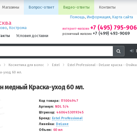
Магазины
Вопрос-ответ
Видео-ответы
Контакты
Помощь
,
Информация
,
Карта сайта
сква
+7 (495) 795-90
,
ново
Кострома
интернет-магазин
+7 (499) 493-9069
розничный магазин
такты
Условия доставки
а
Косметика для волос
Estel
Estel Professional - DeLuxe краска - Стой
а-уход 60 мл.
ен медный Краска-уход 60 мл.
Код товара
П1004947
Артикул
NDL 5/4
Штриход
4606453019345
Бренд
Estel Professional
Линейка
DeLuxe
Объем
60 мл