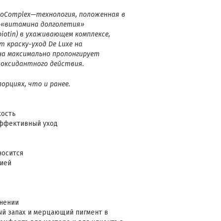
noComplex—технология, положенная в
 «витамина долголетия»
(biotin) в ухаживающем
комплексе,
т краску-уход
De Luxe
на
она максимально
пролонгирует
иоксидантного действия
.
рциях, что и ранее.
кость
эффективный уход
носится
цией
енении
й запах и мерцающий пигмент в