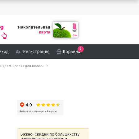
69
Накопительная
карта
0
Вход
Регистрация
Корзина
кая крем-краска для волос.
Важно!
Скидки
по большинству
маркетинговых программ