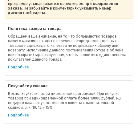
программе устанавливается менеджером
при оформлении
заказа
. Не забывайте в комментариях указывать
номер
дисконтной карты
.
Политика возврата товара
Обращаем ваше внимание, на то что большинство товаров
нашего магазина входит в перечень непродовольственных
товаров надлежащего качества не подлежащих обмену или
возврату. Исполнение данного постановления (отказ в обмене
О компании
или возврате) гарантирует вам, что вы являетесь единственным
покупателем данного товара.
Ваша скидка
Подробнее
Контактная информация
Покупайте дешевле
Доставка
Воспользуйтесь нашей дисконтной программой. При покупке
товаров при единовременной оплате более 10000 рублей, мы
подарим вам карту постоянного клиента с накопительной
В помощь покупателю
скидкой: 5, 7, 10, 12 и 15%
Подробнее
Форма обратной связи
Как купить