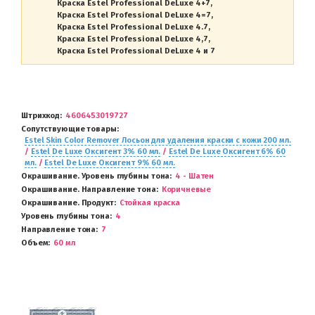
Краска Estel Professional DeLuxe 4+7
Краска Estel Professional DeLuxe 4=7
Краска Estel Professional DeLuxe 4.7
Краска Estel Professional DeLuxe 4,7
Краска Estel Professional DeLuxe 4 и 7
Штрихкод
4606453019727
Сопутствующие товары
Estel Skin Color Remover Лосьон для удаления краски с кожи 200 мл.
/
Estel De Luxe Оксигент 3% 60 мл.
/
Estel De Luxe Оксигент 6% 60
мл.
/
Estel De Luxe Оксигент 9% 60 мл.
Окрашивание. Уровень глубины тона
4 - Шатен
Окрашивание. Направление тона
Коричневые
Окрашивание. Продукт
Стойкая краска
Уровень глубины тона
4
Направление тона
7
Объем
60 мл