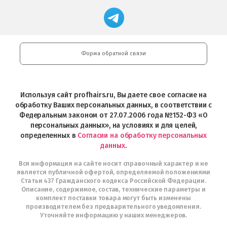
App
Professional
Store
в
Магазин
Store
загрузить
Google
профессиональной
в
Play
косметики
Google
Professional
Play
и
Форма обратной связи
Интернет-
магазин
Profhairs.ru
в
Используя сайт profhairs.ru, Вы даете свое согласие на
Telegram
обработку Ваших персональных данных, в соответствии с
Федеральным законом от 27.07.2006 года №152-ФЗ «О
персональных данных», на условиях и для целей,
определенных в
Согласии на обработку персональных
данных
.
Вся информация на сайте носит справочный характер и не
является публичной офертой, определяемой положениями
Статьи 437 Гражданского кодекса Российской Федерации.
Описание, содержимое, состав, технические параметры и
комплект поставки товара могут быть изменены
производителем без предварительного уведомления.
Уточняйте информацию у наших менеджеров.