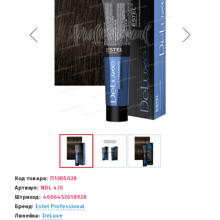
Код товара
П1005038
Артикул
NDL 4/0
Штриход
4606453018928
Бренд
Estel Professional
Линейка
DeLuxe