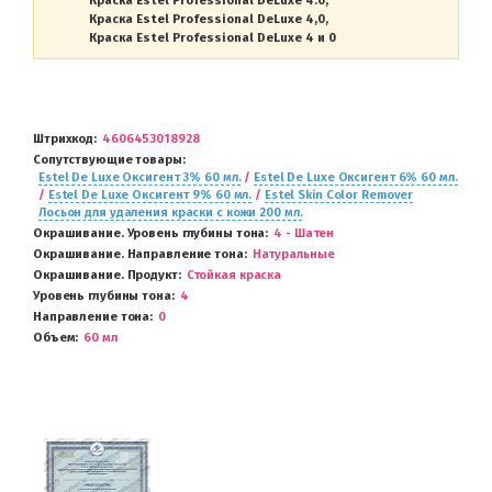
Краска Estel Professional DeLuxe 4.0
Краска Estel Professional DeLuxe 4,0
Краска Estel Professional DeLuxe 4 и 0
Штрихкод
4606453018928
Сопутствующие товары
Estel De Luxe Оксигент 3% 60 мл.
/
Estel De Luxe Оксигент 6% 60 мл.
/
Estel De Luxe Оксигент 9% 60 мл.
/
Estel Skin Color Remover
Лосьон для удаления краски с кожи 200 мл.
Окрашивание. Уровень глубины тона
4 - Шатен
Окрашивание. Направление тона
Натуральные
Окрашивание. Продукт
Стойкая краска
Уровень глубины тона
4
Направление тона
0
Объем
60 мл