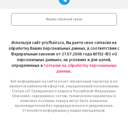
профессиональной
в
Play
косметики
Google
Professional
Play
и
Форма обратной связи
Интернет-
магазин
Profhairs.ru
в
Используя сайт profhairs.ru, Вы даете свое согласие на
Telegram
обработку Ваших персональных данных, в соответствии с
Федеральным законом от 27.07.2006 года №152-ФЗ «О
персональных данных», на условиях и для целей,
определенных в
Согласии на обработку персональных
данных
.
Вся информация на сайте носит справочный характер и не
является публичной офертой, определяемой положениями
Статьи 437 Гражданского кодекса Российской Федерации.
Описание, содержимое, состав, технические параметры и
комплект поставки товара могут быть изменены
производителем без предварительного уведомления.
Уточняйте информацию у наших менеджеров.