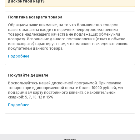
дисконтной карты
.
Политика возврата товара
Обращаем ваше внимание, на то что большинство товаров
нашего магазина входит в перечень непродовольственных
товаров надлежащего качества не подлежащих обмену или
возврату. Исполнение данного постановления (отказ в обмене
О компании
или возврате) гарантирует вам, что вы являетесь единственным
покупателем данного товара.
Ваша скидка
Подробнее
Контактная информация
Покупайте дешевле
Доставка
Воспользуйтесь нашей дисконтной программой. При покупке
товаров при единовременной оплате более 10000 рублей, мы
подарим вам карту постоянного клиента с накопительной
В помощь покупателю
скидкой: 5, 7, 10, 12 и 15%
Подробнее
Форма обратной связи
Как купить
Салон красоты в Москве
Вакансии