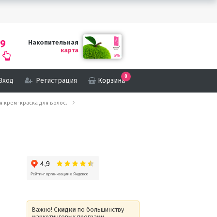
69
Накопительная
карта
0
Вход
Регистрация
Корзина
кая крем-краска для волос.
Важно!
Скидки
по большинству
маркетинговых программ