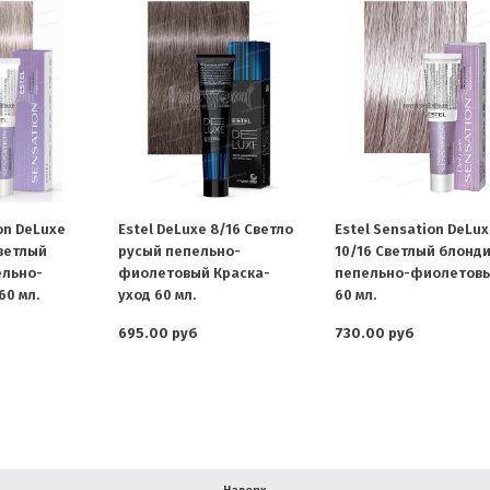
on DeLuxe
Estel DeLuxe 8/16 Светло
Estel Sensation DeLu
светлый
русый пепельно-
10/16 Светлый блонд
ельно-
фиолетовый Краска-
пепельно-фиолетов
0 мл.
уход 60 мл.
60 мл.
695.00 руб
730.00 руб