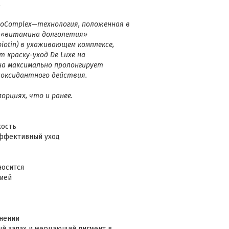
.
noComplex—технология, положенная в
я «витамина долголетия»
biotin) в ухаживающем комплексе,
 краску-уход De Luxe на
она максимально пролонгирует
иоксидантного действия.
рциях, что и ранее.
кость
эффективный уход
носится
цией
енении
й запах и мерцающий пигмент в