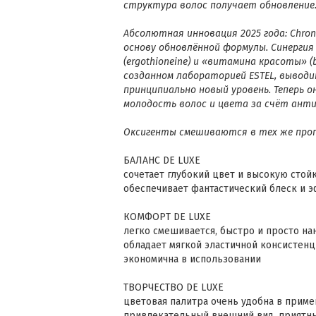
структура волос получает обновление
Абсолютная инновация 2025 года: Chro
основу обновлённой формулы. Синерги
(ergothioneine) и «витамина красоты» (
созданном лабораторией ESTEL, выводит
принципиально новый уровень. Теперь 
молодость волос и цвета за счёт ант
Оксигенты смешиваются в тех же пропо
БАЛАНС DE LUXE
сочетает глубокий цвет и высокую стой
обеспечивает фантастический блеск и 
КОМФОРТ DE LUXE
легко смешивается, быстро и просто на
обладает мягкой эластичной консистен
экономична в использовании
ТВОРЧЕСТВО DE LUXE
цветовая палитра очень удобна в прим
привлекательный внешний вид, приятны