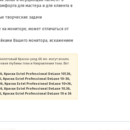
омфорта для мастера и для клиента в
ые творческие задачи
 на мониторе, может отличаться от
ойками Вашего монитора, искажением
иолетовый Краска-уход 60 мл. могут искать
вня глубины тона и Направления тона. Вот
36
Краска Estel Professional DeLuxe 10\36
6
Краска Estel Professional DeLuxe 10-36
36
Краска Estel Professional DeLuxe 10+36
36
Краска Estel Professional DeLuxe 10.36
6
Краска Estel Professional DeLuxe 10 и 36