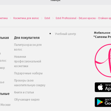
Наверх
метика
Косметика для волос
Estel
Estel Professional - DeLuxe краска - Стойкая 
.
.
.
Мобильное
Учебный центр
"Салоны Pr
льная
Для покупателя
Палитра красок для
волос
и
Новинки
волос
профессиональной
косметики
икюр
Подарочные наборы
Проверь свою
вье
накопительную скидку
Книги и статьи
льные
Обучающее видео
в Москве