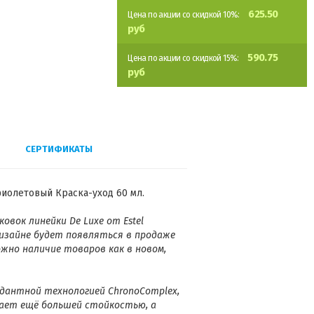
625.50
Цена по акции со скидкой 10%:
руб
590.75
Цена по акции со скидкой 15%:
руб
СЕРТИФИКАТЫ
фиолетовый Краска-уход 60 мл.
овок линейки De Luxe от Estel
 дизайне будет появляться в продаже
ожно наличие товаров как в новом,
дантной технологией ChronoComplex,
ает ещё большей стойкостью, а