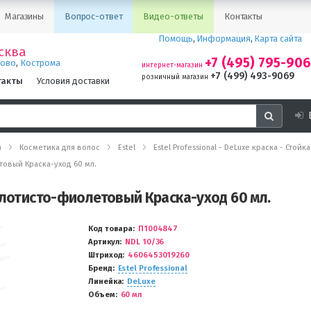
Магазины
Вопрос-ответ
Видео-ответы
Контакты
Помощь
,
Информация
,
Карта сайта
сква
+7 (495) 795-90
,
ново
Кострома
интернет-магазин
+7 (499) 493-9069
розничный магазин
такты
Условия доставки
а
Косметика для волос
Estel
Estel Professional - DeLuxe краска - Стой
товый Краска-уход 60 мл.
олотисто-фиолетовый Краска-уход 60 мл.
Код товара
П1004847
Артикул
NDL 10/36
Штриход
4606453019260
Бренд
Estel Professional
Линейка
DeLuxe
Объем
60 мл