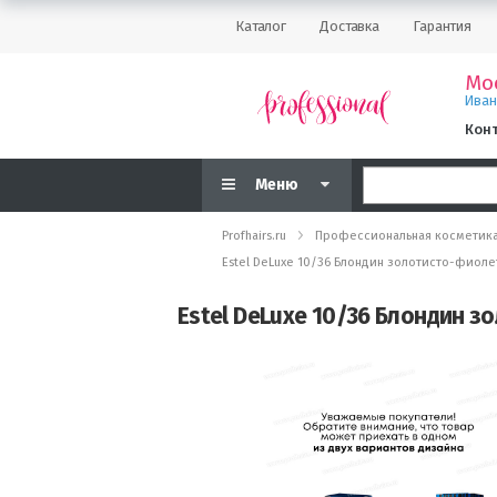
Каталог
Доставка
Гарантия
Мо
Ива
Кон
Меню
Profhairs.ru
Профессиональная косметик
Estel DeLuxe 10/36 Блондин золотисто-фиоле
Estel DeLuxe 10/36 Блондин з