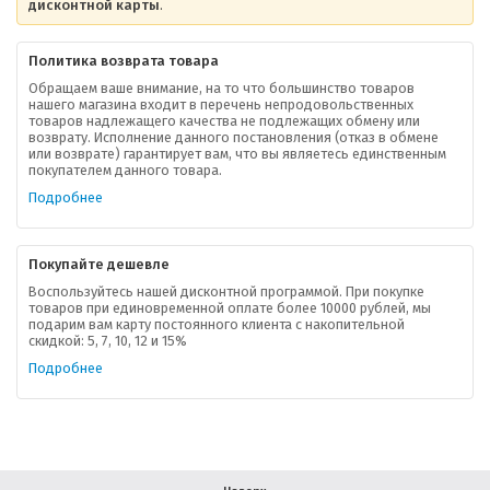
дисконтной карты
.
Политика возврата товара
Обращаем ваше внимание, на то что большинство товаров
нашего магазина входит в перечень непродовольственных
товаров надлежащего качества не подлежащих обмену или
возврату. Исполнение данного постановления (отказ в обмене
О компании
или возврате) гарантирует вам, что вы являетесь единственным
покупателем данного товара.
Ваша скидка
Подробнее
Контактная информация
Покупайте дешевле
Доставка
Воспользуйтесь нашей дисконтной программой. При покупке
товаров при единовременной оплате более 10000 рублей, мы
подарим вам карту постоянного клиента с накопительной
В помощь покупателю
скидкой: 5, 7, 10, 12 и 15%
Подробнее
Форма обратной связи
Как купить
Салон красоты в Москве
Вакансии