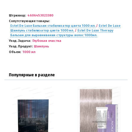
Штрихкод
4606453023380
Сопутствующие товары
Estel De Luxe Бальзам стабилизатор цвета 1000 мл.
/
Estel De Luxe
Шампунь стабилизатор цвета 1000 мл.
/
Estel De Luxe Therapy
Бальзам для выравнивания структуры волос 1000мл.
Уход. Задача
Глубокая очистка
Уход. Продукт
Шампунь
Объем
1000 мл
Популярные в разделе