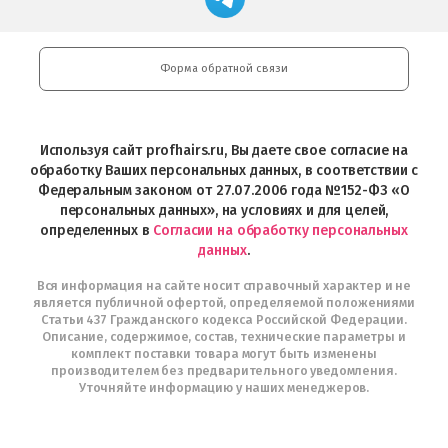
профессиональной
в
Play
косметики
Google
Professional
Play
и
Форма обратной связи
Интернет-
магазин
Profhairs.ru
в
Используя сайт profhairs.ru, Вы даете свое согласие на
Telegram
обработку Ваших персональных данных, в соответствии с
Федеральным законом от 27.07.2006 года №152-ФЗ «О
персональных данных», на условиях и для целей,
определенных в
Согласии на обработку персональных
данных
.
Вся информация на сайте носит справочный характер и не
является публичной офертой, определяемой положениями
Статьи 437 Гражданского кодекса Российской Федерации.
Описание, содержимое, состав, технические параметры и
комплект поставки товара могут быть изменены
производителем без предварительного уведомления.
Уточняйте информацию у наших менеджеров.