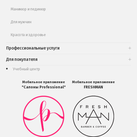
Маникюр и педикюр
Для мужчин
Красота и здоровье
Профессиональные услуги
Для покупателя
Учебный центр
Мобильное приложение
Мобильное приложение
"Салоны Professional"
FRESHMAN
Мобильное
Мобильное
приложение
приложение
Салоны
FRESHMAN
Professional
в
загрузить
Google
в
Play
Google
Play