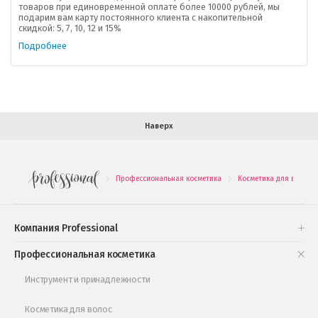
товаров при единовременной оплате более 10000 рублей, мы
подарим вам карту постоянного клиента с накопительной
В помощь покупателю
скидкой: 5, 7, 10, 12 и 15%
Подробнее
Форма обратной связи
Как купить
Салон красоты в Москве
Вакансии
Палитра красок для волос
Наверх
Салоны красоты в Иваново
Новинки профессиональной косметики
Профессиональная косметика
Косметика для волос
.
.
Подарочные наборы
Проверь свою накопительную скидку
Компания Professional
Книги и статьи
Профессиональная косметика
Обучающее видео
Инструмент и принадлежности
Косметика для волос