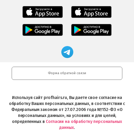
Мобильное
Мобильное
приложение
приложение
Салоны
Freshman
Professional
Мобильное
загрузить
Мобильное
загрузить
приложение
в
приложение
в
Салоны
App
FRESHMAN
App
Professional
Store
в
Магазин
Store
загрузить
Google
профессиональной
в
Play
косметики
Google
Professional
Play
и
Форма обратной связи
Интернет-
магазин
Profhairs.ru
в
Используя сайт profhairs.ru, Вы даете свое согласие на
Telegram
обработку Ваших персональных данных, в соответствии с
Федеральным законом от 27.07.2006 года №152-ФЗ «О
персональных данных», на условиях и для целей,
определенных в
Согласии на обработку персональных
данных
.