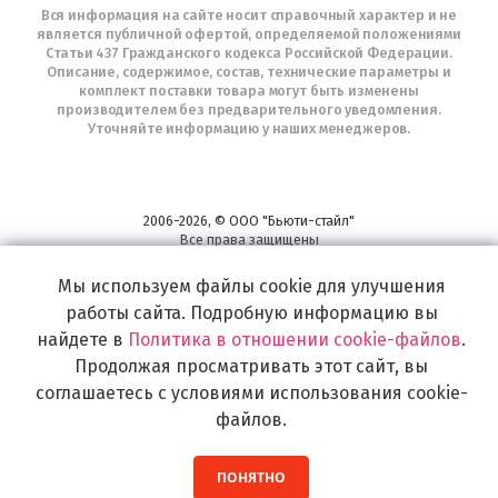
Вся информация на сайте носит справочный характер и не
является публичной офертой, определяемой положениями
Статьи 437 Гражданского кодекса Российской Федерации.
Описание, содержимое, состав, технические параметры и
комплект поставки товара могут быть изменены
производителем без предварительного уведомления.
Уточняйте информацию у наших менеджеров.
2006-2026, © ООО "Бьюти-стайл"
Все права защищены
www.profhairs.ru
Мы используем файлы cookie для улучшения
Широкий выбор инструментов, аксессуаров и принадлежностей для
воплощения
работы сайта. Подробную информацию вы
самых изысканных и необычных идей по созданию Вашего образа и стиля.
найдете в
Политика в отношении cookie-файлов
.
Продолжая просматривать этот сайт, вы
соглашаетесь с условиями использования cookie-
файлов.
ПОНЯТНО