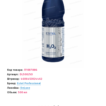
Код товара
П1007886
Артикул
DL500/SO
Штриход
4606453024462
Бренд
Estel Professional
Линейка
DeLuxe
Объем
500 мл