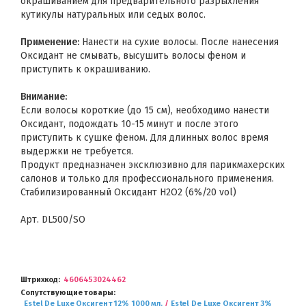
окрашиванием для предварительного разрыхления
кутикулы натуральных или седых волос.
Применение:
Нанести на сухие волосы. После нанесения
Оксидант не смывать, высушить волосы феном и
приступить к окрашиванию.
Внимание:
Если волосы короткие (до 15 см), необходимо нанести
Оксидант, подождать 10-15 минут и после этого
приступить к сушке феном. Для длинных волос время
выдержки не требуется.
Продукт предназначен эксклюзивно для парикмахерских
салонов и только для профессионального применения.
Стабилизированный Оксидант H2O2 (6%/20 vol)
Арт. DL500/SO
Штрихкод
4606453024462
Сопутствующие товары
Estel De Luxe Оксигент 12% 1000 мл.
/
Estel De Luxe Оксигент 3%