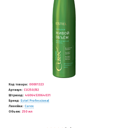
Код товара
00001323
Артикул
CU250/B2
Штриход
4606453064031
Бренд
Estel Professional
Линейка
Curex
Объем
250 мл