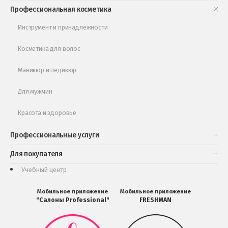
Книги и статьи
Профессиональная косметика
Обучающее видео
Инструмент и принадлежности
Косметика для волос
Маникюр и педикюр
Для мужчин
Красота и здоровье
Профессиональные услуги
Для покупателя
Учебный центр
Мобильное приложение
Мобильное приложение
"Салоны Professional"
FRESHMAN
Мобильное
Мобильное
приложение
приложение