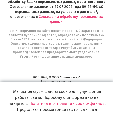
Telegram
обработку Ваших персональных данных, в соответствии с
Федеральным законом от 27.07.2006 года №152-ФЗ «О
персональных данных», на условиях и для целей,
определенных в
Согласии на обработку персональных
данных
.
Вся информация на сайте носит справочный характер и не
является публичной офертой, определяемой положениями
Статьи 437 Гражданского кодекса Российской Федерации.
Описание, содержимое, состав, технические параметры и
комплект поставки товара могут быть изменены
производителем без предварительного уведомления.
Уточняйте информацию у наших менеджеров.
2006-2026, © ООО "Бьюти-стайл"
Все права защищены
www.profhairs.ru
Мы используем файлы cookie для улучшения
Широкий выбор инструментов, аксессуаров и принадлежностей для
воплощения
работы сайта. Подробную информацию вы
самых изысканных и необычных идей по созданию Вашего образа и стиля.
найдете в
Политика в отношении cookie-файлов
.
Продолжая просматривать этот сайт, вы