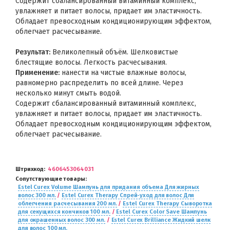
Содержит сбалансированный витаминный комплекс,
увлажняет и питает волосы, придает им эластичность.
Обладает превосходным кондиционирующим эффектом,
облегчает расчесывание.
Результат:
Великолепный объём. Шелковистые
блестящие волосы. Легкость расчесывания.
Применение:
нанести на чистые влажные волосы,
равномерно распределить по всей длине. Через
несколько минут смыть водой.
Содержит сбалансированный витаминный комплекс,
увлажняет и питает волосы, придает им эластичность.
Обладает превосходным кондиционирующим эффектом,
облегчает расчесывание.
Штрихкод
4606453064031
Сопутствующие товары
Estel Curex Volume Шампунь для придания объема Для жирных
волос 300 мл.
/
Estel Curex Therapy Спрей-уход для волос Для
облегчения расчесывания 200 мл.
/
Estel Curex Therapy Сыворотка
для секущихся кончиков 100 мл.
/
Estel Curex Color Save Шампунь
для окрашенных волос 300 мл.
/
Estel Curex Brilliance Жидкий шелк
для волос 100 мл.