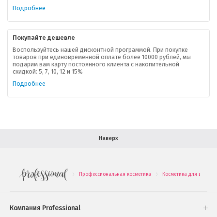
Ваша скидка
Подробнее
Контактная информация
Покупайте дешевле
Доставка
Воспользуйтесь нашей дисконтной программой. При покупке
товаров при единовременной оплате более 10000 рублей, мы
подарим вам карту постоянного клиента с накопительной
В помощь покупателю
скидкой: 5, 7, 10, 12 и 15%
Подробнее
Форма обратной связи
Как купить
Салон красоты в Москве
Вакансии
Палитра красок для волос
Наверх
Салоны красоты в Иваново
Новинки профессиональной косметики
Профессиональная косметика
Косметика для волос
.
.
Подарочные наборы
Проверь свою накопительную скидку
Компания Professional