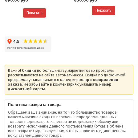
890.00 руб
850.00 руб
Показать
Показать
Важно!
Скидки
по большинству маркетинговых программ
рассчитываются на сайте автоматически. Скидка по дисконтной
программе устанавливается менеджером
при оформлении
заказа
. Не забывайте в комментариях указывать
номер
дисконтной карты
.
Политика возврата товара
Обращаем ваше внимание, на то что большинство товаров
нашего магазина входит в перечень непродовольственных
товаров надлежащего качества не подлежащих обмену или
возврату. Исполнение данного постановления (отказ в обмене
О компании
или возврате) гарантирует вам, что вы являетесь единственным
покупателем данного товара.