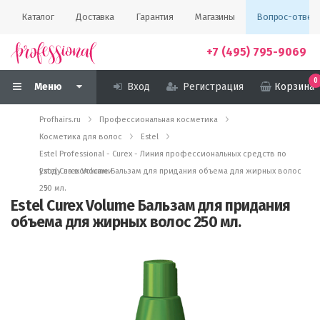
Каталог
Доставка
Гарантия
Магазины
Вопрос-ответ
+7 (495) 795-9069
0
Меню
Вход
Регистрация
Корзина
Profhairs.ru
Профессиональная косметика
Косметика для волос
Estel
Estel Professional - Curex - Линия профессиональных средств по
уходу за волосами
Estel Curex Volume Бальзам для придания объема для жирных волос
250 мл.
Estel Curex Volume Бальзам для придания
объема для жирных волос 250 мл.