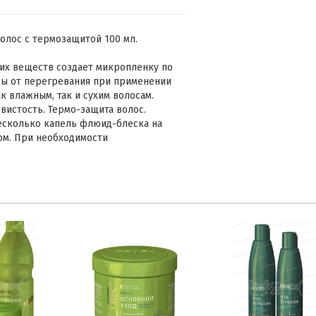
волос с термозащитой 100 мл.
их веществ создает микропленку по
сы от перегревания при применении
к влажным, так и сухим волосам.
истость. Термо-защита волос.
есколько капель флюид-блеска на
ом. При необходимости