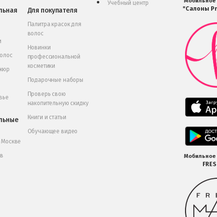
Мобильное
Учебный центр
"Салоны Pr
льная
Для покупателя
Палитра красок для
волос
и
Новинки
волос
профессиональной
косметики
икюр
Подарочные наборы
Проверь свою
вье
накопительную скидку
Книги и статьи
льные
Обучающее видео
в Москве
 в
Мобильное
FRE