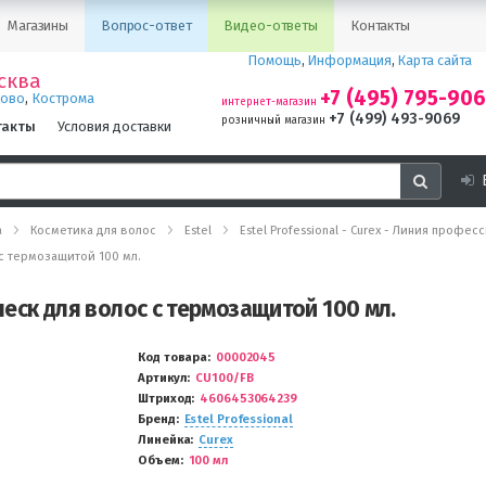
Магазины
Вопрос-ответ
Видео-ответы
Контакты
Помощь
,
Информация
,
Карта сайта
сква
+7 (495) 795-90
,
ново
Кострома
интернет-магазин
+7 (499) 493-9069
розничный магазин
такты
Условия доставки
а
Косметика для волос
Estel
Estel Professional - Curex - Линия профе
с с термозащитой 100 мл.
блеск для волос с термозащитой 100 мл.
Код товара
00002045
Артикул
CU100/FB
Штриход
4606453064239
Бренд
Estel Professional
Линейка
Curex
Объем
100 мл