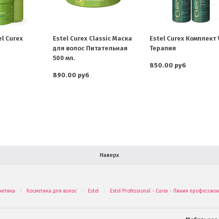
l Curex
Estel Curex Classic Маска
Estel Curex Комплект 
для волос Питательная
Терапия
500 мл.
850.00 руб
890.00 руб
Наверх
метика
Косметика для волос
Estel
Estel Professional - Curex - Линия професси
.
.
.