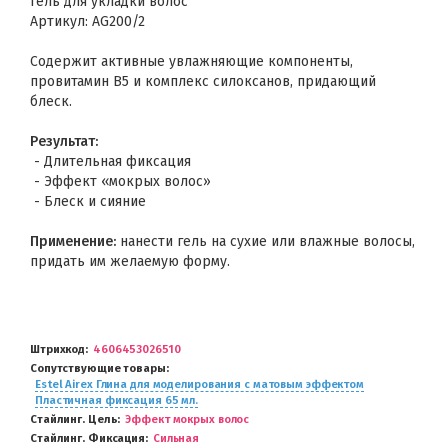
Гель для укладки волос
Артикул: AG200/2
Содержит активные увлажняющие компоненты,
провитамин В5 и комплекс силоксанов, придающий
блеск.
Результат:
- Длительная фиксация
- Эффект «мокрых волос»
- Блеск и сияние
Применение:
нанести гель на сухие или влажные волосы,
придать им желаемую форму.
Штрихкод
4606453026510
Сопутствующие товары
Estel Airex Глина для моделирования с матовым эффектом
Пластичная фиксация 65 мл.
Стайлинг. Цель
Эффект мокрых волос
Стайлинг. Фиксация
Сильная