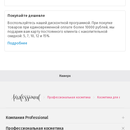
Контактная информация
Покупайте дешевле
Доставка
Воспользуйтесь нашей дисконтной программой. При покупке
товаров при единовременной оплате более 10000 рублей, мы
подарим вам карту постоянного клиента с накопительной
В помощь покупателю
скидкой: 5, 7, 10, 12 и 15%
Подробнее
Форма обратной связи
Как купить
Салон красоты в Москве
Вакансии
Палитра красок для волос
Наверх
Салоны красоты в Иваново
Новинки профессиональной косметики
Профессиональная косметика
Косметика для волос
.
.
Подарочные наборы
Проверь свою накопительную скидку
Компания Professional
Книги и статьи
Профессиональная косметика