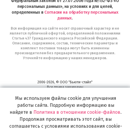
Федеральным законом от 27.07.2006 года №152-ФЗ «О
персональных данных», на условиях и для целей,
определенных в
Согласии на обработку персональных
данных
.
Вся информация на сайте носит справочный характер и не
является публичной офертой, определяемой положениями
Статьи 437 Гражданского кодекса Российской Федерации.
Описание, содержимое, состав, технические параметры и
комплект поставки товара могут быть изменены
производителем без предварительного уведомления.
Уточняйте информацию у наших менеджеров.
2006-2026, © ООО "Бьюти-стайл"
Все права защищены
www.profhairs.ru
Мы используем файлы cookie для улучшения
Широкий выбор инструментов, аксессуаров и принадлежностей для
воплощения
работы сайта. Подробную информацию вы
самых изысканных и необычных идей по созданию Вашего образа и стиля.
найдете в
Политика в отношении cookie-файлов
.
Продолжая просматривать этот сайт, вы
соглашаетесь с условиями использования cookie-