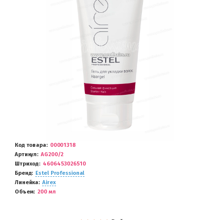
Код товара
00001318
Артикул
AG200/2
Штриход
4606453026510
Бренд
Estel Professional
Линейка
Airex
Объем
200 мл