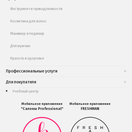
Обучающее видео
Инструмент и принадлежности
Косметика для волос
Маникюр и педикюр
Для мужчин
Красота и здоровье
Профессиональные услуги
Для покупателя
Учебный центр
Мобильное приложение
Мобильное приложение
"Салоны Professional"
FRESHMAN
Мобильное
Мобильное
приложение
приложение
Салоны
FRESHMAN