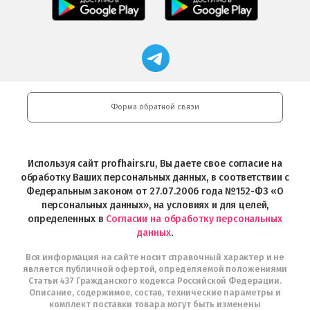
загрузить
приложение
в
приложение
в
Салоны
App
FRESHMAN
App
Professional
Store
в
Магазин
Store
загрузить
Google
профессиональной
в
Play
косметики
Google
Professional
Play
и
Форма обратной связи
Интернет-
магазин
Profhairs.ru
в
Используя сайт profhairs.ru, Вы даете свое согласие на
Telegram
обработку Ваших персональных данных, в соответствии с
Федеральным законом от 27.07.2006 года №152-ФЗ «О
персональных данных», на условиях и для целей,
определенных в
Согласии на обработку персональных
данных
.
Вся информация на сайте носит справочный характер и не
является публичной офертой, определяемой положениями
Статьи 437 Гражданского кодекса Российской Федерации.
Описание, содержимое, состав, технические параметры и
комплект поставки товара могут быть изменены