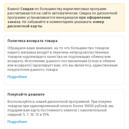
Важно!
Скидки
по большинству маркетинговых программ
рассчитываются на сайте автоматически. Скидка по дисконтной
программе устанавливается менеджером
при оформлении
заказа
. Не забывайте в комментариях указывать
номер
дисконтной карты
.
Политика возврата товара
Обращаем ваше внимание, на то что большинство товаров
нашего магазина входит в перечень непродовольственных
товаров надлежащего качества не подлежащих обмену или
возврату. Исполнение данного постановления (отказ в обмене
О компании
или возврате) гарантирует вам, что вы являетесь единственным
покупателем данного товара.
Ваша скидка
Подробнее
Контактная информация
Покупайте дешевле
Доставка
Воспользуйтесь нашей дисконтной программой. При покупке
товаров при единовременной оплате более 10000 рублей, мы
подарим вам карту постоянного клиента с накопительной
В помощь покупателю
скидкой: 5, 7, 10, 12 и 15%
Подробнее
Форма обратной связи