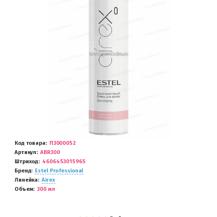
Код товара
П3000052
Артикул
ABR300
Штриход
4606453015965
Бренд
Estel Professional
Линейка
Airex
Объем
300 мл