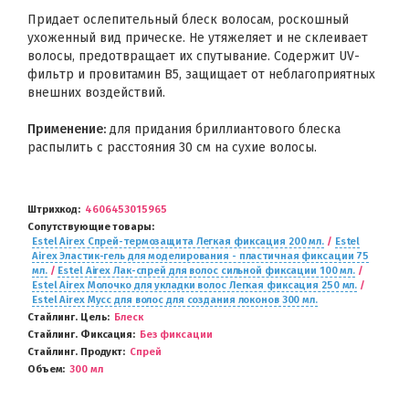
Придает ослепительный блеск волосам, роскошный
ухоженный вид прическе. Не утяжеляет и не склеивает
волосы, предотвращает их спутывание. Содержит UV-
фильтр и провитамин B5, защищает от неблагоприятных
внешних воздействий.
Применение:
для придания бриллиантового блеска
распылить с расстояния 30 см на сухие волосы.
Штрихкод
4606453015965
Сопутствующие товары
Estel Airex Спрей-термозащита Легкая фиксация 200 мл.
/
Estel
Airex Эластик-гель для моделирования - пластичная фиксации 75
мл.
/
Estel Airex Лак-спрей для волос сильной фиксации 100 мл.
/
Estel Airex Молочко для укладки волос Легкая фиксация 250 мл.
/
Estel Airex Мусс для волос для создания локонов 300 мл.
Стайлинг. Цель
Блеск
Стайлинг. Фиксация
Без фиксации
Стайлинг. Продукт
Спрей
Объем
300 мл