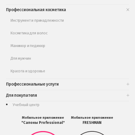
Книги и статьи
Профессиональная косметика
Обучающее видео
Инструмент и принадлежности
Косметика для волос
Маникюр и педикюр
Для мужчин
Красота и здоровье
Профессиональные услуги
Для покупателя
Учебный центр
Мобильное приложение
Мобильное приложение
"Салоны Professional"
FRESHMAN
Мобильное
Мобильное