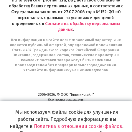
Используя сайт profhairs.ru, Вы даете свое согласие на
Telegram
обработку Ваших персональных данных, в соответствии с
Федеральным законом от 27.07.2006 года №152-ФЗ «О
персональных данных», на условиях и для целей,
определенных в
Согласии на обработку персональных
данных
.
Вся информация на сайте носит справочный характер и не
является публичной офертой, определяемой положениями
Статьи 437 Гражданского кодекса Российской Федерации.
Описание, содержимое, состав, технические параметры и
комплект поставки товара могут быть изменены
производителем без предварительного уведомления.
Уточняйте информацию у наших менеджеров.
2006-2026, © ООО "Бьюти-стайл"
Все права защищены
www.profhairs.ru
Мы используем файлы cookie для улучшения
Широкий выбор инструментов, аксессуаров и принадлежностей для
воплощения
работы сайта. Подробную информацию вы
самых изысканных и необычных идей по созданию Вашего образа и стиля.
найдете в
Политика в отношении cookie-файлов
.