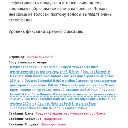
эффективность продукта и в то же самое время
сокращают образование налета на волосах. Помада
невидима на волосах, поэтому волосы выглядят очень
естественно.
Уровень фиксации: средняя фиксация.
Штрихкод
8004608248958
Сопутствующие товары
Davines Essential HairCare Melu Спрей термозащитный
несмываемый против повреждений 250 мл.
/
Davines Essential
HairCare Minu Маска восстанавливающая для окрашенных волос
250 мл.
/
Davines Essential HairCare Minu Сыворотка несмываемая
для окрашенных волос 150 мл.
/
Davines Essential HairCare Momo
Крем-кондиционер увлажняющий оживляющий 250 мл.
/
Davines
Essential HairCare Nounou Маска питательная восстанавливающая
250 мл.
/
Davines Essential HairCare Volu Шампунь для увеличения
объема 250 мл.
/
Davines Natural Tech Energizing Гель
энергетический против выпадения волос 150 мл.
Стайлинг. Цель
Создание акцентов / Укладка волос / Блеск
Стайлинг. Фиксация
Подвижная
Стайлинг. Продукт
Паста для волос