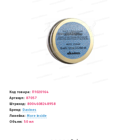
Код товара
П1020164
Артикул
87057
Штриход
8004608248958
Бренд
Davines
Линейка
More inside
Объем
50 мл