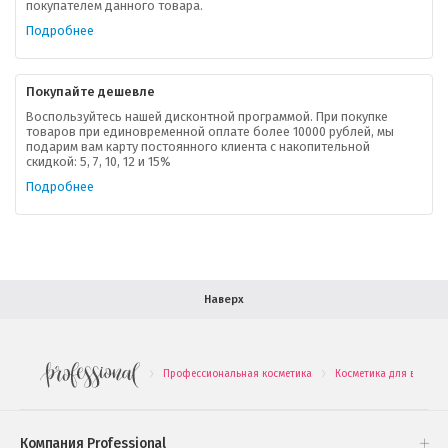
покупателем данного товара.
Ваша скидка
Подробнее
Контактная информация
Покупайте дешевле
Доставка
Воспользуйтесь нашей дисконтной программой. При покупке
товаров при единовременной оплате более 10000 рублей, мы
подарим вам карту постоянного клиента с накопительной
В помощь покупателю
скидкой: 5, 7, 10, 12 и 15%
Подробнее
Форма обратной связи
Как купить
Салон красоты в Москве
Вакансии
Палитра красок для волос
Наверх
Салоны красоты в Иваново
Новинки профессиональной косметики
Профессиональная косметика
Косметика для волос
.
.
Подарочные наборы
Проверь свою накопительную скидку
Компания Professional