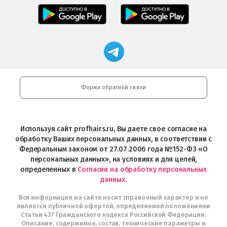
Professional
Мобильное
загрузить
Мобильное
загрузить
приложение
в
приложение
в
Салоны
App
FRESHMAN
App
Professional
Store
в
Магазин
Store
загрузить
Google
профессиональной
в
Play
косметики
Google
Professional
Play
и
Форма обратной связи
Интернет-
магазин
Profhairs.ru
в
Используя сайт profhairs.ru, Вы даете свое согласие на
Telegram
обработку Ваших персональных данных, в соответствии с
Федеральным законом от 27.07.2006 года №152-ФЗ «О
персональных данных», на условиях и для целей,
определенных в
Согласии на обработку персональных
данных
.
Вся информация на сайте носит справочный характер и не
является публичной офертой, определяемой положениями
Статьи 437 Гражданского кодекса Российской Федерации.
Описание, содержимое, состав, технические параметры и