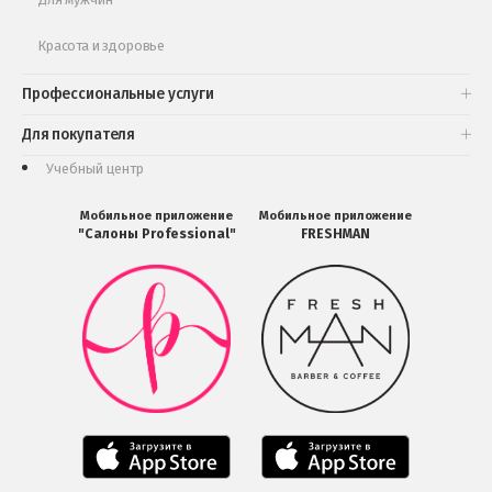
Красота и здоровье
Профессиональные услуги
Для покупателя
Учебный центр
Мобильное приложение
Мобильное приложение
"Салоны Professional"
FRESHMAN
Мобильное
Мобильное
приложение
приложение
Салоны
FRESHMAN
Professional
в
загрузить
Google
в
Play
Google
Play
Мобильное
Мобильное
приложение
приложение
Салоны
Freshman