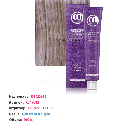
Код товара
П1022035
Артикул
КД19312
Штриход
8019653017169
Бренд
Constant Delight
Объем
100 мл