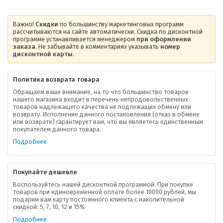
Важно!
Скидки
по большинству маркетинговых программ
рассчитываются на сайте автоматически. Скидка по дисконтной
программе устанавливается менеджером
при оформлении
заказа
. Не забывайте в комментариях указывать
номер
дисконтной карты
.
Политика возврата товара
Обращаем ваше внимание, на то что большинство товаров
нашего магазина входит в перечень непродовольственных
товаров надлежащего качества не подлежащих обмену или
возврату. Исполнение данного постановления (отказ в обмене
О компании
или возврате) гарантирует вам, что вы являетесь единственным
покупателем данного товара.
Ваша скидка
Подробнее
Контактная информация
Покупайте дешевле
Доставка
Воспользуйтесь нашей дисконтной программой. При покупке
товаров при единовременной оплате более 10000 рублей, мы
подарим вам карту постоянного клиента с накопительной
В помощь покупателю
скидкой: 5, 7, 10, 12 и 15%
Подробнее
Форма обратной связи