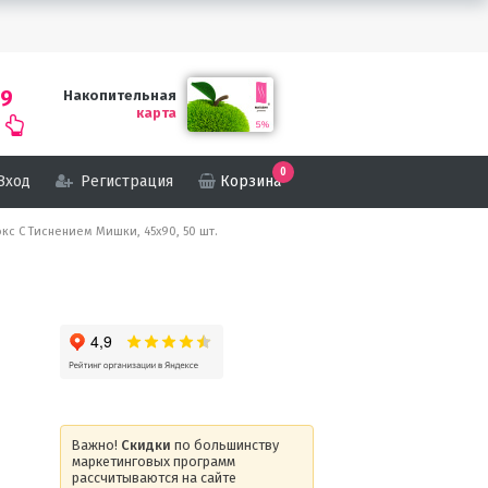
69
Накопительная
карта
0
Вход
Регистрация
Корзина
юкс С Тиснением Мишки, 45х90, 50 шт.
Важно!
Скидки
по большинству
маркетинговых программ
рассчитываются на сайте