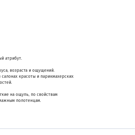
й атрибут.
уса, возраста и ощущений.
 салонах красоты и парикмахерских
остей.
кие на ощупь, по свойствам
мажным полотенцам.