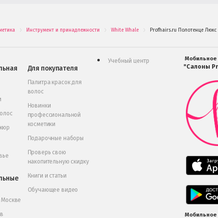
метика
Инструмент и принадлежности
White Whale
Profhairs.ru Полотенце Люкс
.
.
.
Мобильное
Учебный центр
"Салоны Pr
льная
Для покупателя
Палитра красок для
волос
и
Новинки
волос
профессиональной
косметики
икюр
Подарочные наборы
Проверь свою
вье
накопительную скидку
Книги и статьи
льные
Обучающее видео
в Москве
 в
Мобильное