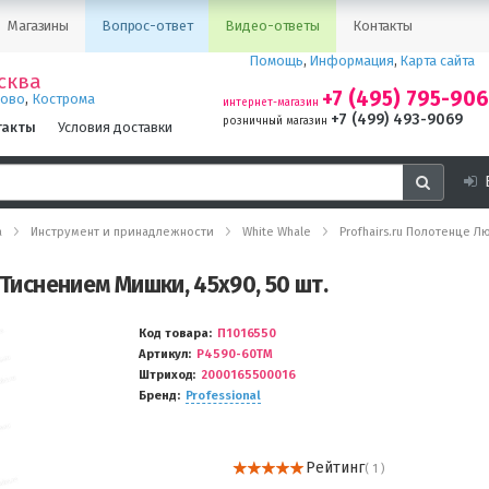
Магазины
Вопрос-ответ
Видео-ответы
Контакты
Помощь
,
Информация
,
Карта сайта
сква
+7 (495) 795-90
,
ново
Кострома
интернет-магазин
+7 (499) 493-9069
розничный магазин
такты
Условия доставки
а
Инструмент и принадлежности
White Whale
Profhairs.ru Полотенце Л
 Тиснением Мишки, 45х90, 50 шт.
Код товара
П1016550
Артикул
P4590-60TM
Штриход
2000165500016
Бренд
Professional
Рейтинг
( 1 )