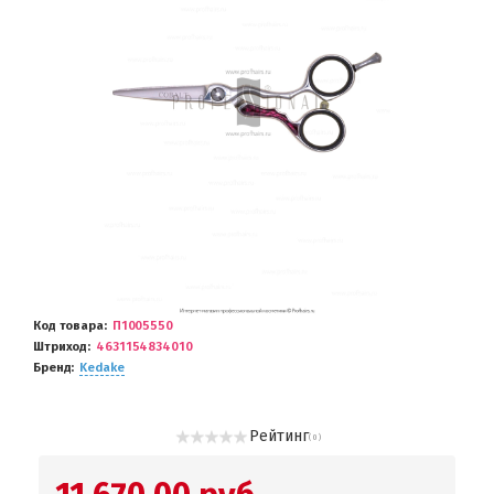
Код товара
П1005550
Штриход
4631154834010
Бренд
Kedake
Рейтинг
( 0 )