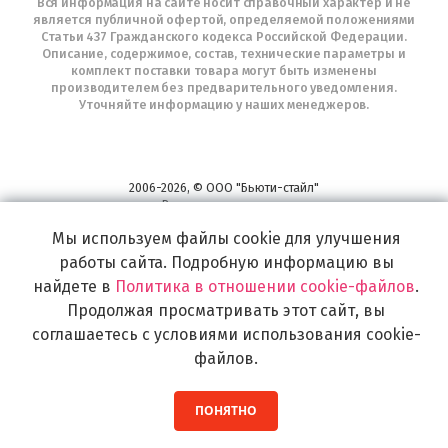
Вся информация на сайте носит справочный характер и не
является публичной офертой, определяемой положениями
Статьи 437 Гражданского кодекса Российской Федерации.
Описание, содержимое, состав, технические параметры и
комплект поставки товара могут быть изменены
производителем без предварительного уведомления.
Уточняйте информацию у наших менеджеров.
2006-2026, © ООО "Бьюти-стайл"
Все права защищены
www.profhairs.ru
Мы используем файлы cookie для улучшения
Широкий выбор инструментов, аксессуаров и принадлежностей для
работы сайта. Подробную информацию вы
воплощения
самых изысканных и необычных идей по созданию Вашего образа и стиля.
найдете в
Политика в отношении cookie-файлов
.
Продолжая просматривать этот сайт, вы
соглашаетесь с условиями использования cookie-
файлов.
ПОНЯТНО