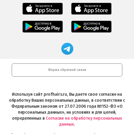
Мобильное
Мобильное
приложение
приложение
Салоны
Freshman
Professional
Мобильное
загрузить
Мобильное
загрузить
приложение
в
приложение
в
Салоны
App
FRESHMAN
App
Professional
Store
в
Магазин
Store
загрузить
Google
профессиональной
в
Play
косметики
Google
Professional
Play
и
Форма обратной связи
Интернет-
магазин
Profhairs.ru
в
Используя сайт profhairs.ru, Вы даете свое согласие на
Telegram
обработку Ваших персональных данных, в соответствии с
Федеральным законом от 27.07.2006 года №152-ФЗ «О
персональных данных», на условиях и для целей,
определенных в
Согласии на обработку персональных
данных
.