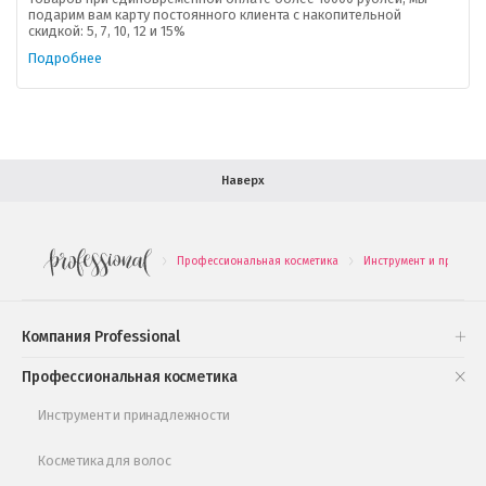
подарим вам карту постоянного клиента с накопительной
В помощь покупателю
скидкой: 5, 7, 10, 12 и 15%
Подробнее
Форма обратной связи
Как купить
Салон красоты в Москве
Вакансии
Палитра красок для волос
Наверх
Салоны красоты в Иваново
Новинки профессиональной косметики
Профессиональная косметика
Инструмент и принадл
.
.
Подарочные наборы
Проверь свою накопительную скидку
Компания Professional
Книги и статьи
Профессиональная косметика
Обучающее видео
Инструмент и принадлежности
Косметика для волос