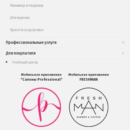
Маникюр и педикюр
Для мужчин
Красота и здоровье
Профессиональные услуги
Для покупателя
Учебный центр
Мобильное приложение
Мобильное приложение
"Салоны Professional"
FRESHMAN
Мобильное
Мобильное
приложение
приложение
Салоны
FRESHMAN
Professional
в
загрузить
Google
в
Play
Google
Play