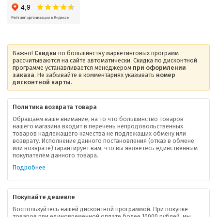
Важно!
Скидки
по большинству маркетинговых программ
рассчитываются на сайте автоматически. Скидка по дисконтной
программе устанавливается менеджером
при оформлении
заказа
. Не забывайте в комментариях указывать
номер
дисконтной карты
.
Политика возврата товара
Обращаем ваше внимание, на то что большинство товаров
нашего магазина входит в перечень непродовольственных
товаров надлежащего качества не подлежащих обмену или
возврату. Исполнение данного постановления (отказ в обмене
О компании
или возврате) гарантирует вам, что вы являетесь единственным
покупателем данного товара.
Ваша скидка
Подробнее
Контактная информация
Покупайте дешевле
Доставка
Воспользуйтесь нашей дисконтной программой. При покупке
товаров при единовременной оплате более 10000 рублей, мы