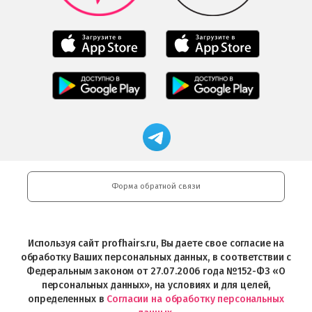
Play
Мобильное
Мобильное
приложение
приложение
Салоны
Freshman
Professional
Мобильное
загрузить
Мобильное
загрузить
приложение
в
приложение
в
Салоны
App
FRESHMAN
App
Professional
Store
в
Магазин
Store
загрузить
Google
профессиональной
в
Play
косметики
Google
Professional
Play
и
Форма обратной связи
Интернет-
магазин
Profhairs.ru
в
Используя сайт profhairs.ru, Вы даете свое согласие на
Telegram
обработку Ваших персональных данных, в соответствии с
Федеральным законом от 27.07.2006 года №152-ФЗ «О
персональных данных», на условиях и для целей,
определенных в
Согласии на обработку персональных