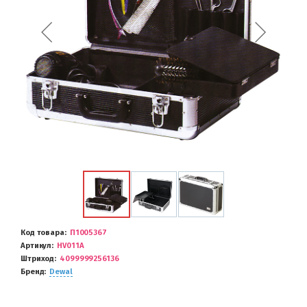
Код товара
П1005367
Артикул
HV011A
Штриход
4099999256136
Бренд
Dewal