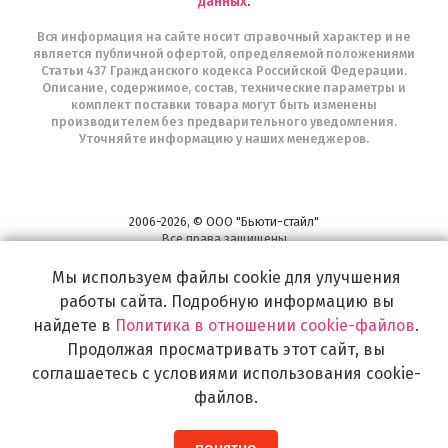
данных
.
Вся информация на сайте носит справочный характер и не
является публичной офертой, определяемой положениями
Статьи 437 Гражданского кодекса Российской Федерации.
Описание, содержимое, состав, технические параметры и
комплект поставки товара могут быть изменены
производителем без предварительного уведомления.
Уточняйте информацию у наших менеджеров.
2006-2026, © ООО "Бьюти-стайл"
Все права защищены
www.profhairs.ru
Мы используем файлы cookie для улучшения
Широкий выбор инструментов, аксессуаров и принадлежностей для
воплощения
работы сайта. Подробную информацию вы
самых изысканных и необычных идей по созданию Вашего образа и стиля.
найдете в
Политика в отношении cookie-файлов
.
Продолжая просматривать этот сайт, вы
соглашаетесь с условиями использования cookie-
файлов.