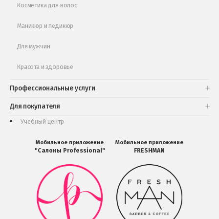
Косметика для волос
Маникюр и педикюр
Для мужчин
Красота и здоровье
Профессиональные услуги
Для покупателя
Учебный центр
Мобильное приложение
Мобильное приложение
"Салоны Professional"
FRESHMAN
Мобильное
Мобильное
приложение
приложение
Салоны
FRESHMAN
Professional
в
загрузить
Google
в
Play
Google