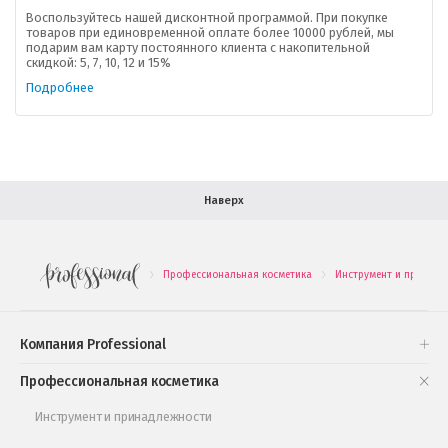
Доставка
Воспользуйтесь нашей дисконтной программой. При покупке
товаров при единовременной оплате более 10000 рублей, мы
подарим вам карту постоянного клиента с накопительной
В помощь покупателю
скидкой: 5, 7, 10, 12 и 15%
Подробнее
Форма обратной связи
Как купить
Салон красоты в Москве
Вакансии
Палитра красок для волос
Наверх
Салоны красоты в Иваново
Новинки профессиональной косметики
Профессиональная косметика
Инструмент и принадл
.
.
Подарочные наборы
Проверь свою накопительную скидку
Компания Professional
Книги и статьи
Профессиональная косметика
Обучающее видео
Инструмент и принадлежности