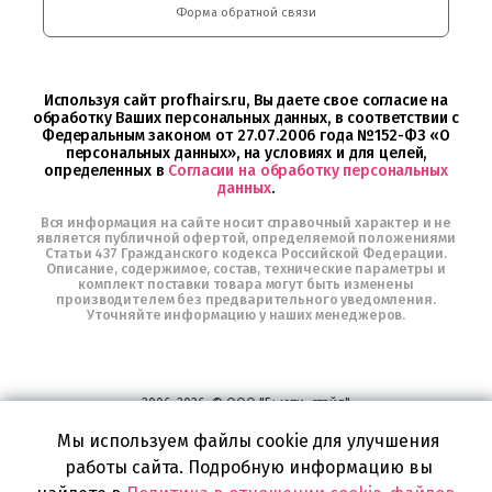
Интернет-
Форма обратной связи
магазин
Profhairs.ru
в
Telegram
Используя сайт profhairs.ru, Вы даете свое согласие на
обработку Ваших персональных данных, в соответствии с
Федеральным законом от 27.07.2006 года №152-ФЗ «О
персональных данных», на условиях и для целей,
определенных в
Согласии на обработку персональных
данных
.
Вся информация на сайте носит справочный характер и не
является публичной офертой, определяемой положениями
Статьи 437 Гражданского кодекса Российской Федерации.
Описание, содержимое, состав, технические параметры и
комплект поставки товара могут быть изменены
производителем без предварительного уведомления.
Уточняйте информацию у наших менеджеров.
2006-2026, © ООО "Бьюти-стайл"
Все права защищены
www.profhairs.ru
Мы используем файлы cookie для улучшения
Широкий выбор инструментов, аксессуаров и принадлежностей для
работы сайта. Подробную информацию вы
воплощения
самых изысканных и необычных идей по созданию Вашего образа и стиля.