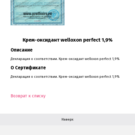
О компании
Ваша скидка
Крем-оксидант welloxon perfect 1,9%
Контактная информация
Описание
Декларация о соответствии. Крем-оксидант welloxon perfect 1,9%
Доставка
О Сертификате
В помощь покупателю
Декларация о соответствии. Крем-оксидант welloxon perfect 1,9%
Форма обратной связи
Возврат к списку
Как купить
Салон красоты в Москве
Вакансии
Палитра красок для волос
Наверх
Салоны красоты в Иваново
Новинки профессиональной косметики