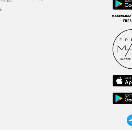
в Москве
 в
Мобильное
FRE