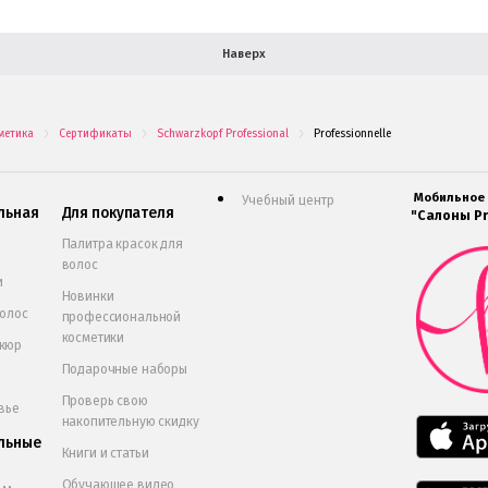
Наверх
метика
Сертификаты
Schwarzkopf Professional
Professionnelle
.
.
.
Мобильное
Учебный центр
льная
Для покупателя
"Салоны Pr
Палитра красок для
волос
и
Новинки
волос
профессиональной
косметики
икюр
Подарочные наборы
Проверь свою
вье
накопительную скидку
льные
Книги и статьи
Обучающее видео