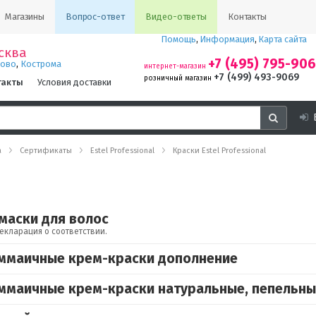
Магазины
Вопрос-ответ
Видео-ответы
Контакты
Помощь
,
Информация
,
Карта сайта
сква
+7 (495) 795-90
,
ново
Кострома
интернет-магазин
+7 (499) 493-9069
розничный магазин
такты
Условия доставки
а
Сертификаты
Estel Professional
Краски Estel Professional
маски для волос
екларация о соответствии.
заммаичные крем-краски дополнение
заммаичные крем-краски натуральные, пепельн