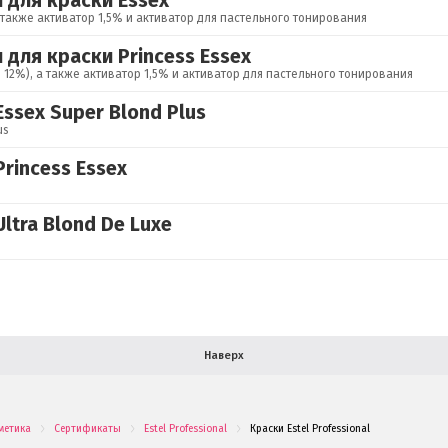
 для краски Essex
а также активатор 1,5% и активатор для пастельного тонирования
 для краски Princess Essex
и 12%), а также активатор 1,5% и активатор для пастельного тонирования
ssex Super Blond Plus
us
rincess Essex
ltra Blond De Luxe
Наверх
метика
Сертификаты
Estel Professional
Краски Estel Professional
.
.
.