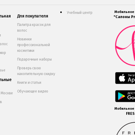
Мобильное
Учебный центр
льная
Для покупателя
"Салоны Pr
Палитра красок для
волос
и
Новинки
волос
профессиональной
косметики
икюр
Подарочные наборы
Проверь свою
вье
накопительную скидку
льные
Книги и статьи
Обучающее видео
в Москве
 в
Мобильное
FRE