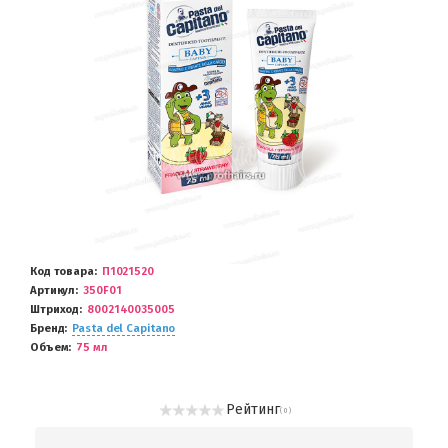
Код товара
П1021520
Артикул
350F01
Штриход
8002140035005
Бренд
Pasta del Capitano
Объем
75 мл
Рейтинг
( 0 )