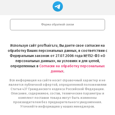
App
Professional
Store
в
Магазин
Store
загрузить
Google
профессиональной
в
Play
косметики
Google
Professional
Play
и
Форма обратной связи
Интернет-
магазин
Profhairs.ru
в
Используя сайт profhairs.ru, Вы даете свое согласие на
Telegram
обработку Ваших персональных данных, в соответствии с
Федеральным законом от 27.07.2006 года №152-ФЗ «О
персональных данных», на условиях и для целей,
определенных в
Согласии на обработку персональных
данных
.
Вся информация на сайте носит справочный характер и не
является публичной офертой, определяемой положениями
Статьи 437 Гражданского кодекса Российской Федерации.
Описание, содержимое, состав, технические параметры и
комплект поставки товара могут быть изменены
производителем без предварительного уведомления.
Уточняйте информацию у наших менеджеров.