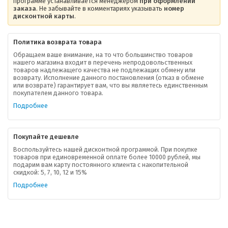
программе устанавливается менеджером
при оформлении
заказа
. Не забывайте в комментариях указывать
номер
дисконтной карты
.
Политика возврата товара
Обращаем ваше внимание, на то что большинство товаров
нашего магазина входит в перечень непродовольственных
товаров надлежащего качества не подлежащих обмену или
возврату. Исполнение данного постановления (отказ в обмене
О компании
или возврате) гарантирует вам, что вы являетесь единственным
покупателем данного товара.
Ваша скидка
Подробнее
Контактная информация
Покупайте дешевле
Доставка
Воспользуйтесь нашей дисконтной программой. При покупке
товаров при единовременной оплате более 10000 рублей, мы
подарим вам карту постоянного клиента с накопительной
В помощь покупателю
скидкой: 5, 7, 10, 12 и 15%
Подробнее
Форма обратной связи
Как купить
Салон красоты в Москве