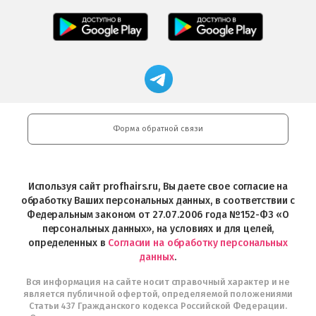
Салоны
Freshman
Professional
Мобильное
загрузить
Мобильное
загрузить
приложение
в
приложение
в
Салоны
App
FRESHMAN
App
Professional
Store
в
Магазин
Store
загрузить
Google
профессиональной
в
Play
косметики
Google
Professional
Play
и
Форма обратной связи
Интернет-
магазин
Profhairs.ru
в
Используя сайт profhairs.ru, Вы даете свое согласие на
Telegram
обработку Ваших персональных данных, в соответствии с
Федеральным законом от 27.07.2006 года №152-ФЗ «О
персональных данных», на условиях и для целей,
определенных в
Согласии на обработку персональных
данных
.
Вся информация на сайте носит справочный характер и не
является публичной офертой, определяемой положениями
Статьи 437 Гражданского кодекса Российской Федерации.