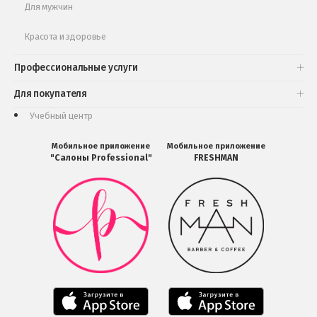
Для мужчин
Красота и здоровье
Профессиональные услуги
Для покупателя
Учебный центр
Мобильное приложение
Мобильное приложение
"Салоны Professional"
FRESHMAN
Мобильное
Мобильное
приложение
приложение
Салоны
FRESHMAN
Professional
в
загрузить
Google
в
Play
Google
Play
Мобильное
Мобильное
приложение
приложение