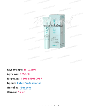
Код товара
П1022391
Артикул
G/SC/15
Штриход
4606453080987
Бренд
Estel Professional
Линейка
Genevie
Объем
15 мл