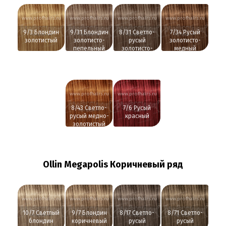
www.profhairs.ru
www.profhairs.ru
www.profhairs.ru
www.profhairs.ru
9/3 Блондин
9/31 Блондин
8/31 Светло-
7/34 Русый
золотистый
золотисто-
русый
золотисто-
пепельный
золотисто-
медный
пепельный
www.profhairs.ru
www.profhairs.ru
8/43 Светло-
7/6 Русый
русый медно-
красный
золотистый
Ollin Megapolis Коричневый ряд
www.profhairs.ru
www.profhairs.ru
www.profhairs.ru
www.profhairs.ru
10/7 Светлый
9/7 Блондин
8/17 Светло-
8/71 Светло-
блондин
коричневый
русый
русый