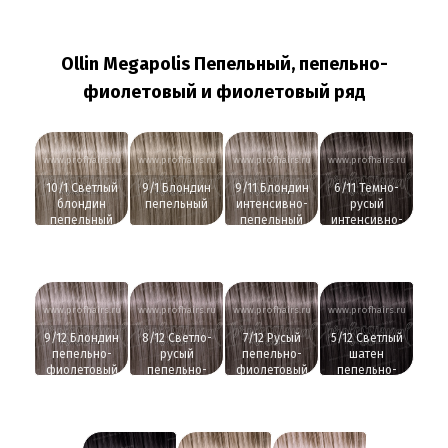
Ollin Megapolis Пепельный, пепельно-
фиолетовый и фиолетовый ряд
www.profhairs.ru
www.profhairs.ru
www.profhairs.ru
www.profhairs.ru
10/1 Светлый
9/1 Блондин
9/11 Блондин
6/11 Темно-
блондин
пепельный
интенсивно-
русый
пепельный
пепельный
интенсивно-
пепельный
www.profhairs.ru
www.profhairs.ru
www.profhairs.ru
www.profhairs.ru
9/12 Блондин
8/12 Светло-
7/12 Русый
5/12 Светлый
пепельно-
русый
пепельно-
шатен
фиолетовый
пепельно-
фиолетовый
пепельно-
фиолетовый
фиолетовый