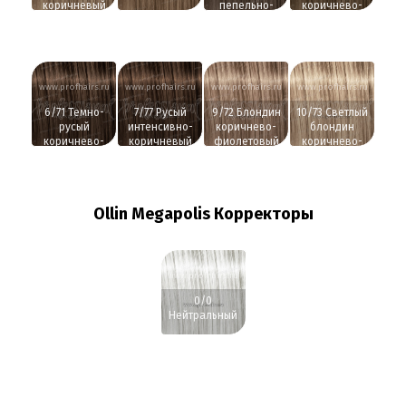
коричневый
пепельно-
коричнево-
коричневый
пепельный
www.profhairs.ru
www.profhairs.ru
www.profhairs.ru
www.profhairs.ru
6/71 Темно-
7/77 Русый
9/72 Блондин
10/73 Светлый
русый
интенсивно-
коричнево-
блондин
коричнево-
коричневый
фиолетовый
коричнево-
пепельный
золотистый
Ollin Megapolis Корректоры
www.profhairs.ru
0/0
Нейтральный