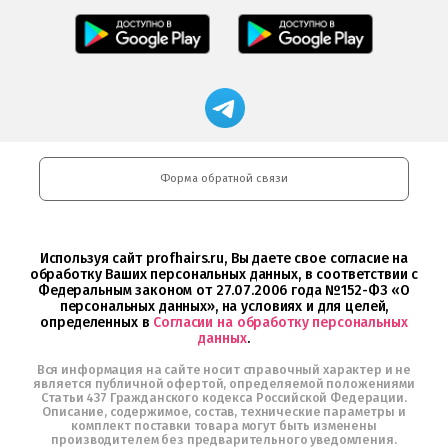
Professional
загрузить
Мобильное
Мобильное
загрузить
в
приложение
приложение
в
App
Салоны
FRESHMAN
App
Store
Professional
в
Store
загрузить
Google
Магазин
в
Play
профессиональной
Google
косметики
Play
Professional
и
Интернет-
Форма обратной связи
магазин
Profhairs.ru
в
Telegram
Используя сайт profhairs.ru, Вы даете свое согласие на
обработку Ваших персональных данных, в соответствии с
Федеральным законом от 27.07.2006 года №152-ФЗ «О
персональных данных», на условиях и для целей,
определенных в
Согласии на обработку персональных
данных
.
Вся информация на сайте носит справочный характер и не
является публичной офертой, определяемой положениями
Статьи 437 Гражданского кодекса Российской Федерации.
Описание, содержимое, состав, технические параметры и
комплект поставки товара могут быть изменены
производителем без предварительного уведомления.