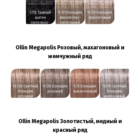
www.profhairs.ru
www.profhairs.ru
www.profhairs.ru
3/12 Темный
9/21 Блондин
9/22 Блондин
шатен
фиолетово-
фиолетовый
пепельно-
пепельный
фиолетовый
Ollin Megapolis Розовый, махагоновый и
жемчужный ряд
www.profhairs.ru
www.profhairs.ru
www.profhairs.ru
www.profhairs.ru
10/26 Светлый
9/26 Блондин
9/5 Блондин
10/8 Светлый
блондин
розовый
махагоновый
блондин
розовый
жемчужный
Ollin Megapolis Золотистый, медный и
красный ряд