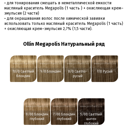
• для тонирования смешать в неметаллической емкости
масляный краситель Megapolis (1 часть ) + окисляющая крем–
эмульсия (2 части)
• для окрашивания волос после химической завивки
использовать только масляный краситель Megapolis (1 часть)
+ окисляющая крем–эмульсия 2,7% (1,5 части).
Ollin Megapolis Натуральный ряд
www.profhairs.ru
www.profhairs.ru
www.profhairs.ru
www.profhairs.ru
10/0 Светлый
9/0 Блондин
8/0 Светло-
7/0 Русый
блондин
русый
www.profhairs.ru
www.profhairs.ru
www.profhairs.ru
9/00 Блондин
7/00 Блондин
5/00 Светлый
глубокий
глубокий
шатен
глубокий