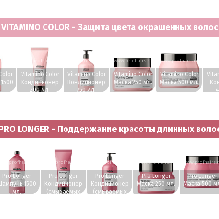
кожи головы
тонкости
тонкости
тонкости
волос
200 мл.
волос 90 мл.
волос 1500 мл.
волос 300 мл.
VITAMINO COLOR - Защита цвета окрашенных волос
irs.ru
www.profhairs.ru
www.profhairs.ru
www.profhairs.ru
www.profhairs.ru
www.p
Color
Vitamino Color
Vitamino Color
Vitamino Color
Vitamino Color
Vita
1500
Кондиционер
Кондиционер
Маска 250 мл.
Маска 500 мл.
Ко
200 мл.
750 мл.
4
PRO LONGER - Поддержание красоты длинных воло
ww.profhairs.ru
www.profhairs.ru
www.profhairs.ru
www.profhairs.ru
www.profhairs.
Pro Longer
Pro Longer
Pro Longer
Pro Longer
Pro Longer
Шампунь 1500
Кондиционер
Кондиционер
Маска 250 мл.
Маска 500 мл
мл.
(смываемых
(смываемых
уход) 200 мл.
уход) 750 мл.