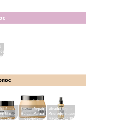
ос
ru
d
ное
е
х
.
олос
rofhairs.ru
www.profhairs.ru
www.profhairs.ru
lut Repair
Absolut Repair
Absolut Repair
den Маска
Golden Маска
Многофункциональное
золотой
с золотой
масло-уход 10
турой 250
текстурой 500
в 1 90 мл.
мл.
мл.