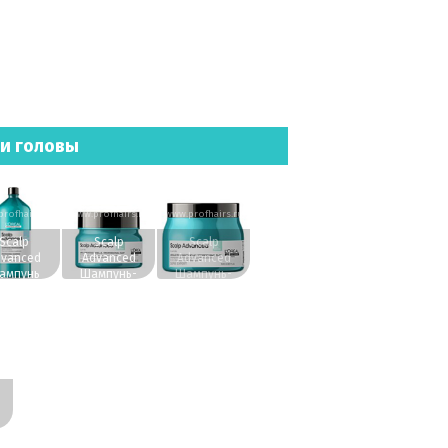
жи головы
rofhairs.ru
www.profhairs.ru
www.profhairs.ru
Scalp
Scalp
Scalp
vanced
Advanced
Advanced
ампунь
Шампунь-
Шампунь-
против
маска 2-в-1
маска 2-в-1
хоти для
для жирных
для жирных
ех типов
волос 250 мл.
волос 500 мл.
с 1500 мл.
ru