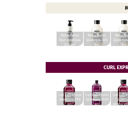
M
www.profhairs.ru
www.profhairs.ru
www.profha
Metal Detox
Metal Detox
Metal D
Пре-шампунь
Шампунь 300
Шампунь
250 мл.
мл.
мл.
CURL EXPR
www.profhairs.ru
www.profhairs.ru
www.profha
Curl Expression
Curl Expression
Curl Expr
Шампунь 300
Шампунь 1500
Шампу
мл.
мл.
интенсив
очищения
мл.