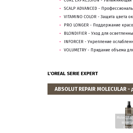
CURL EXPRESSION - Увлажняющая г
SCALP ADVANCED - Профессиональ
VITAMINO COLOR - Защита цвета о
PRO LONGER - Поддержание красо
BLONDIFIER - Уход для осветленн
INFORCER - Укрепление ослабленн
VOLUMETRY - Придание объема для
L'OREAL SERIE EXPERT
ABSOLUT REPAIR MOLECULAR - 
www.profha
Molecular
шампу
спрей
концент