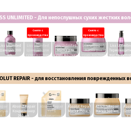
л.
ISS UNLIMITED - Для непослушных сухих жестких вол
Снято с
Снято с
производства
производства
ww.profhairs.ru
www.profhairs.ru
www.profhairs.ru
www.profhairs.ru
www.profhairs.
Liss Unlimited
Liss Unlimited
Liss Unlimited
Liss Unlimited
Liss Unlimite
Шампунь 300
Шампунь для
Маска для
Маска для
Термозащит
мл.
сухих жестких
сухих жестких
сухих жестких
масло-сияни
волос 1500 мл.
волос 250 мл.
волос 500 мл.
для жестки
волос 125 мл
OLUT REPAIR - для восстановления поврежденных в
irs.ru
www.profhairs.ru
www.profhairs.ru
www.profhairs.ru
www.profhairs.ru
www.p
epair
Absolut Repair
Absolut Repair
Absolut Repair
Absolut Repair
Abso
мпунь
Кондиционер
Refill
Маска 250 мл.
Маска 500 мл.
Gol
л.
200 мл.
Кондиционер
с 
750 мл.
текс