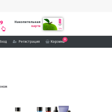
69
Накопительная
карта
0
Вход
Регистрация
Корзина
рном