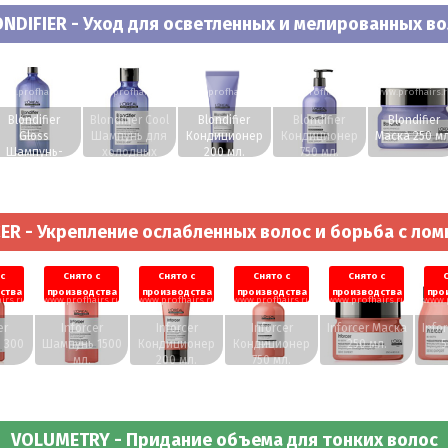
NDIFIER - Уход для осветленных и мелированных в
ww.profhairs.ru
www.profhairs.ru
www.profhairs.ru
www.profhairs.ru
www.profhairs.
Blondifier
Blondifier Cool
Blondifier
Blondifier
Blondifier
Gloss
Шампунь для
Кондиционер
Кондиционер
Маска 250 мл
Шампунь-
холодных
200 мл.
750 мл.
сияние 1500
оттенков
мл.
блонд 300 мл.
ER - Укрепление ослабленных волос и борьба с ло
с
Снято с
Снято с
Снято с
Снято с
ства
производства
производства
производства
производства
про
irs.ru
www.profhairs.ru
www.profhairs.ru
www.profhairs.ru
www.profhairs.ru
www.p
er
Inforcer
Inforcer
Inforcer
Inforcer Маска
Info
 300
Шампунь 1500
Кондиционер
Кондиционер
250 мл.
5
мл.
200 мл.
750 мл.
VOLUMETRY - Придание объема для тонких волос