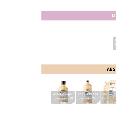
190 м
L
w
ABS
www.profhairs.ru
www.profhairs.ru
www.profha
Absolut Repair
Absolut Repair
Absolut R
Шампунь 300
Шампунь 1500
Refill Ша
мл.
мл.
1500 м