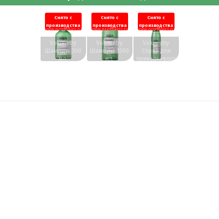
Снято с
Снято с
Снято с
производства
производства
производства
www.profhairs.ru
www.profhairs.ru
www.profhairs.ru
Volumetry
Volumetry
Volumetry
Шампунь 300
Шампунь 1500
Спрей для
мл.
мл.
прикорневого
объема 125
мл.