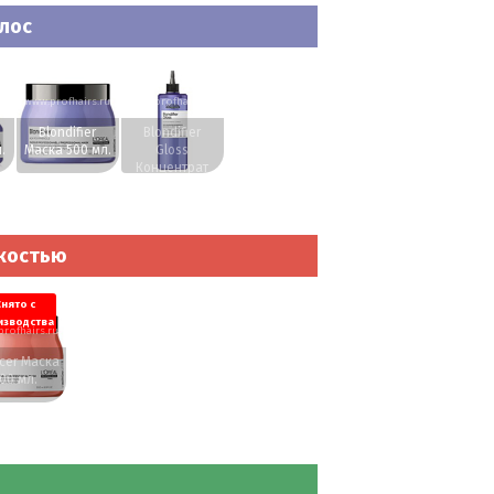
олос
ru
www.profhairs.ru
www.profhairs.ru
Blondifier
Blondifier
.
Маска 500 мл.
Gloss
Концентрат
400 мл.
мкостью
Снято с
изводства
rofhairs.ru
rcer Маска
00 мл.