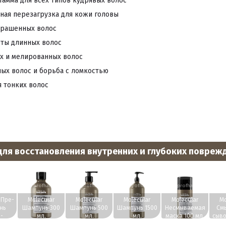
амма для всех типов кудрявых волос
ная перезагрузка для кожи головы
крашенных волос
ты длинных волос
ых и мелированных волос
ых волос и борьба с ломкостью
 тонких волос
для восстановления внутренних и глубоких повреж
irs.ru
www.profhairs.ru
www.profhairs.ru
www.profhairs.ru
www.profhairs.ru
www.p
 Пре-
Molecular
Molecular
Molecular
Molecular
Mo
нь
Шампунь 300
Шампунь 500
Шампунь 1500
Несмываемая
См
-
мл.
мл.
мл.
маска 100 мл.
сыво
рат