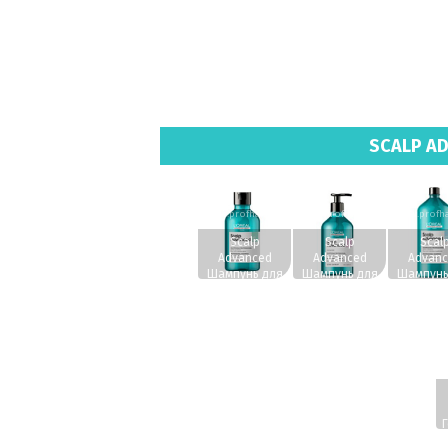
SCALP AD
www.profhairs.ru
www.profhairs.ru
www.profha
Scalp
Scalp
Scal
Advanced
Advanced
Advanc
Шампунь для
Шампунь для
Шампунь
жирных волос
жирных волос
жирных в
300 мл.
500 мл.
1500 м
w
ч