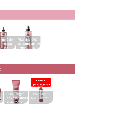
rofhairs.ru
www.profhairs.ru
mino Color
Vitamino Color
нцентрат
Мультифункциональный
00 мл.
спрей 10 в 1
190 мл.
с
Снято с
производства
ru
www.profhairs.ru
www.profhairs.ru
Pro Longer
Pro Longer
.
Термозащитный
Концентрат 15
крем 150 мл.
мл.