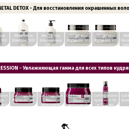
ETAL DETOX - Для восстановления окрашенных вол
irs.ru
www.profhairs.ru
www.profhairs.ru
www.profhairs.ru
www.profhairs.ru
www.p
etox
Metal Detox
Metal Detox
Metal Detox
Metal Detox
Met
 500
Шампунь 1500
Кондиционер
Маска 250 мл.
Маска 500 мл.
Нес
мл.
500 мл.
кре
ESSION - Увлажняющая гамма для всех типов кудр
irs.ru
www.profhairs.ru
www.profhairs.ru
www.profhairs.ru
www.profhairs.ru
www.p
ession
Curl Expression
Curl Expression
Curl Expression
Curl Expression
Curl 
нь
Маска 250 мл.
Маска
Маска
Крем-мусс 10-
Крем
ного
интенсивно
интенсивно
в-1 250 мл.
 300
увлажняющая
увлажняющая
250 мл.
500 мл.