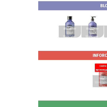
BLO
www.profhairs.ru
www.profhairs.ru
w
Blondifier
Blondifier
Gloss
Gloss
Шампунь-
Шампунь-
сияние 300
сияние 500
мл.
мл.
INFORC
Снято 
производ
www.profha
Inforc
Шампунь
мл.