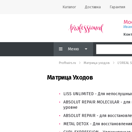
Каталог
Доставка
Гарантия
Мо
Ива
Кон
Меню
Profhairs.ru
Матрица уходов
L'OREAL 
Матрица Уходов
LISS UNLIMITED - Для непослушны
ABSOLUT REPAIR MOLECULAR - для 
уровне
ABSOLUT REPAIR - для восстановл
METAL DETOX - Для восстановлени