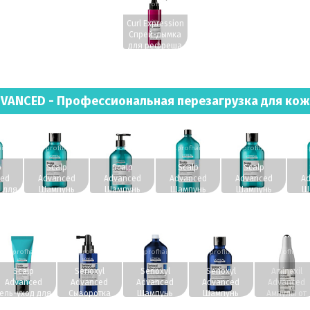
www.profhairs.ru
Curl Expression
Спрей-дымка
для рефреша
190 мл.
VANCED - Профессиональная перезагрузка для ко
irs.ru
www.profhairs.ru
www.profhairs.ru
www.profhairs.ru
www.profhairs.ru
www.p
p
Scalp
Scalp
Scalp
Scalp
ed
Advanced
Advanced
Advanced
Advanced
Ad
 для
Шампунь
Шампунь
Шампунь
Шампунь
Ш
олос
регулирующий
регулирующий
регулирующий
против
л.
баланс
баланс
баланс
перхоти для
пер
чувствительной
чувствительной
чувствительной
всех типов
вс
кожи головы
кожи головы
кожи головы
волос 300 мл.
воло
300 мл.
500 мл.
1500 мл.
ww.profhairs.ru
www.profhairs.ru
www.profhairs.ru
www.profhairs.ru
www.profhairs.
Scalp
Serioxyl
Serioxyl
Serioxyl
Aminexil
Advanced
Advanced
Advanced
Advanced
Advanced
Гель-уход для
Сыворотка
Шампунь
Шампунь
Ампулы от
увствительной
против
против
против
выпадения