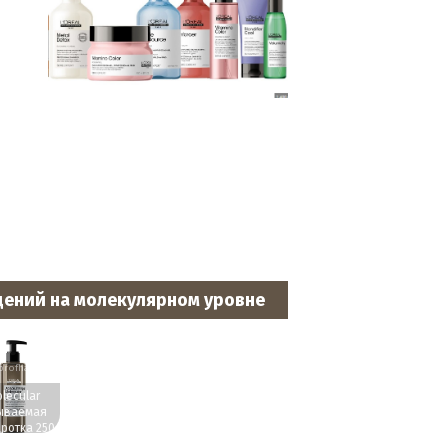
дений на молекулярном уровне
rofhairs.ru
lecular
ываемая
ротка 250
мл.