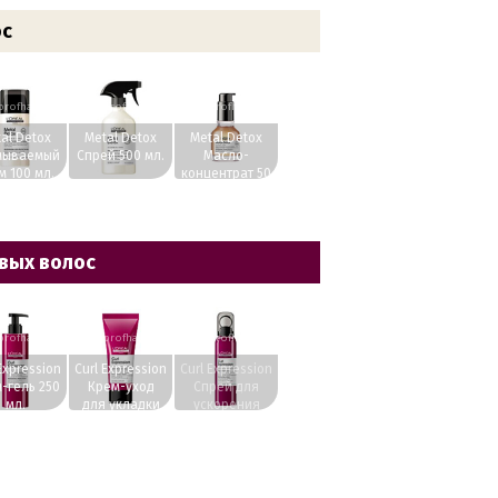
ос
rofhairs.ru
www.profhairs.ru
www.profhairs.ru
al Detox
Metal Detox
Metal Detox
мываемый
Спрей 500 мл.
Масло-
м 100 мл.
концентрат 50
мл.
явых волос
rofhairs.ru
www.profhairs.ru
www.profhairs.ru
Expression
Curl Expression
Curl Expression
-гель 250
Крем-уход
Спрей для
мл.
для укладки
ускорения
200 мл.
сушки с
термозащитой
150 мл.