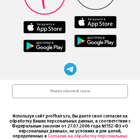
Play
Мобильное
Мобильное
приложение
приложение
Freshman
Салоны
загрузить
Мобильное
Professional
в
Мобильное
приложение
загрузить
App
приложение
FRESHMAN
в
Store
Салоны
в
App
Professional
Google
Store
загрузить
Play
Магазин
в
профессиональной
Google
косметики
Play
Professional
и
Интернет-
Форма обратной связи
магазин
Profhairs.ru
в
Telegram
Используя сайт profhairs.ru, Вы даете свое согласие на
обработку Ваших персональных данных, в соответствии с
Федеральным законом от 27.07.2006 года №152-ФЗ «О
персональных данных», на условиях и для целей,
определенных в
Согласии на обработку персональных