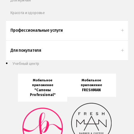
Для мужчин
Красота и здоровье
Профессиональные услуги
Для покупателя
Учебный центр
Мобильное
Мобильное
приложение
приложение
"Салоны
FRESHMAN
Professional"
Мобильное
приложение
Мобильное
FRESHMAN
приложение
в
Салоны
Google
Professional
Play
загрузить
в
Google