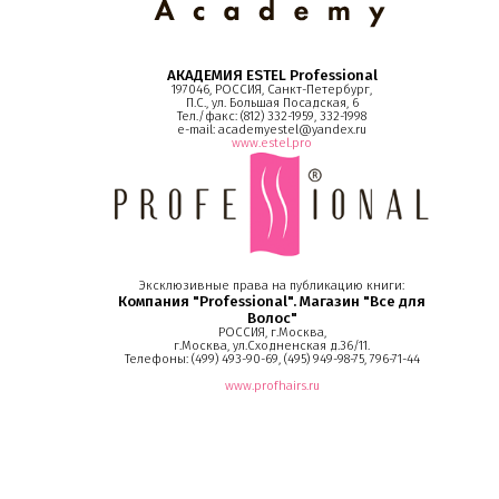
АКАДЕМИЯ ESTEL Professional
197046, РОССИЯ, Санкт-Петербург,
П.С., ул. Большая Посадская, 6
Тел./факс: (812) 332-1959, 332-1998
e-mail: academyestel@yandex.ru
www.estel.pro
О компании
Ваша скидка
Эксклюзивные права на публикацию книги:
Компания "Professional". Магазин "Все для
Волос"
Контактная информация
РОССИЯ, г.Москва,
г.Москва, ул.Сходненская д.36/11.
Телефоны: (499) 493-90-69, (495) 949-98-75, 796-71-44
Доставка
www.profhairs.ru
В помощь покупателю
Форма обратной связи