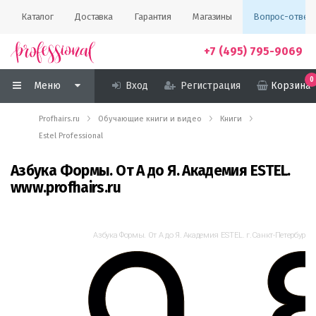
Каталог
Доставка
Гарантия
Магазины
Вопрос-ответ
+7 (495) 795-9069
0
Меню
Вход
Регистрация
Корзина
Profhairs.ru
Обучающие книги и видео
Книги
Estel Professional
Азбука Формы. От А до Я. Академия ESTEL.
www.profhairs.ru
Азбука Формы. От А до Я. Академия ESTEL. г.Санкт-Петербург