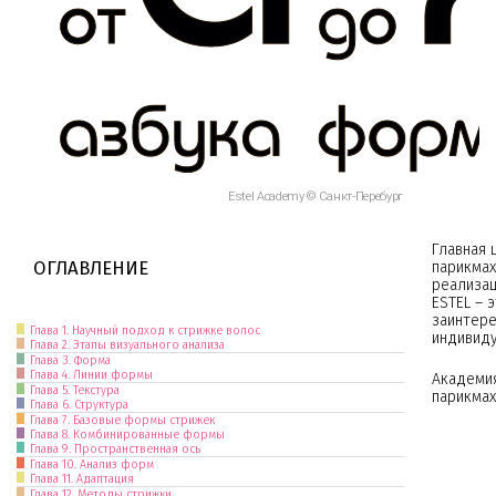
от А до Я
Estel Academy © Санкт-Перебург
Главная 
ОГЛАВЛЕНИЕ
парикма
реализац
ESTEL – 
заинтере
Глава 1. Научный подход к стрижке волос
индивид
Глава 2. Этапы визуального анализа
Глава 3. Форма
Глава 4. Линии формы
Академи
Глава 5. Текстура
парикмах
Глава 6. Структура
Глава 7. Базовые формы стрижек
Глава 8. Комбинированные формы
Глава 9. Пространственная ось
Глава 10. Анализ форм
Глава 11. Адаптация
Глава 12. Методы стрижки