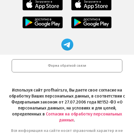
Мобильное
Мобильное
приложение
приложение
Салоны
Freshman
Professional
Мобильное
загрузить
Мобильное
загрузить
приложение
в
приложение
в
Салоны
App
FRESHMAN
App
Professional
Store
в
Магазин
Store
загрузить
Google
профессиональной
в
Play
косметики
Google
Professional
Play
и
Форма обратной связи
Интернет-
магазин
Profhairs.ru
в
Используя сайт profhairs.ru, Вы даете свое согласие на
Telegram
обработку Ваших персональных данных, в соответствии с
Федеральным законом от 27.07.2006 года №152-ФЗ «О
персональных данных», на условиях и для целей,
определенных в
Согласии на обработку персональных
данных
.
Вся информация на сайте носит справочный характер и не