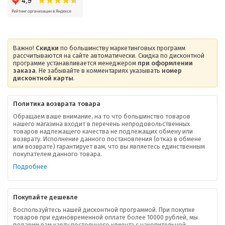
Важно!
Скидки
по большинству маркетинговых программ
рассчитываются на сайте автоматически. Скидка по дисконтной
программе устанавливается менеджером
при оформлении
заказа
. Не забывайте в комментариях указывать
номер
дисконтной карты
.
Политика возврата товара
Обращаем ваше внимание, на то что большинство товаров
нашего магазина входит в перечень непродовольственных
товаров надлежащего качества не подлежащих обмену или
возврату. Исполнение данного постановления (отказ в обмене
О компании
или возврате) гарантирует вам, что вы являетесь единственным
покупателем данного товара.
Ваша скидка
Подробнее
Контактная информация
Покупайте дешевле
Доставка
Воспользуйтесь нашей дисконтной программой. При покупке
товаров при единовременной оплате более 10000 рублей, мы
подарим вам карту постоянного клиента с накопительной
В помощь покупателю