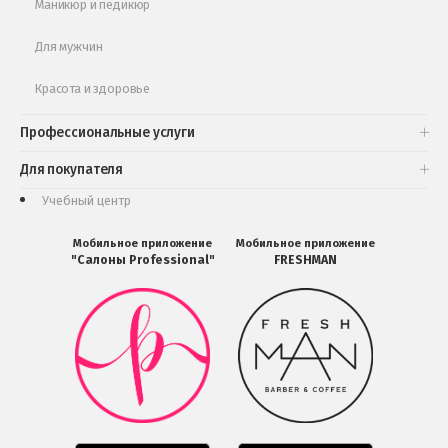
Маникюр и педикюр
Для мужчин
Красота и здоровье
Профессиональные услуги
Для покупателя
Учебный центр
Мобильное приложение
Мобильное приложение
"Салоны Professional"
FRESHMAN
Мобильное
Мобильное
приложение
приложение
Салоны
FRESHMAN
Professional
в
загрузить
Google
в
Play
Google
Play