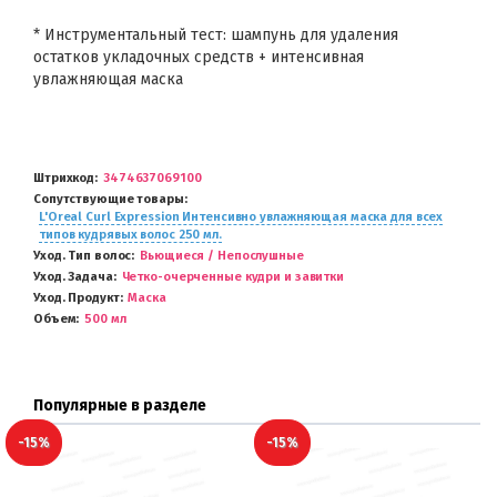
* Инструментальный тест: шампунь для удаления
остатков укладочных средств + интенсивная
увлажняющая маска
Штрихкод
3474637069100
Сопутствующие товары
L'Oreal Curl Expression Интенсивно увлажняющая маска для всех
типов кудрявых волос 250 мл.
Уход. Тип волос
Вьющиеся / Непослушные
Уход. Задача
Четко-очерченные кудри и завитки
Уход. Продукт
Маска
Объем
500 мл
Популярные в разделе
-15%
-15%