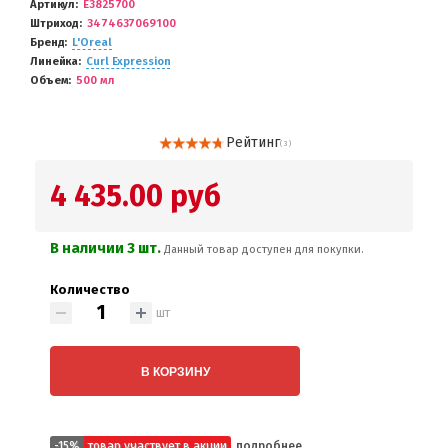
Артикул
E3825700
Штриход
3474637069100
Бренд
L'Oreal
Линейка
Curl Expression
Объем
500 мл
Рейтинг
( 3 )
4 435.00 руб
В наличии 3 шт.
Данный товар доступен для покупки.
Количество
шт
В КОРЗИНУ
-15%
товар участвует в акции
подробнее...