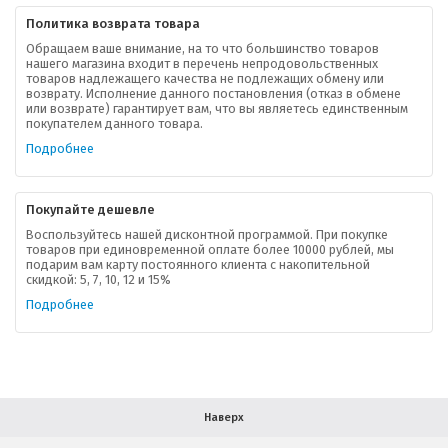
Политика возврата товара
Обращаем ваше внимание, на то что большинство товаров
нашего магазина входит в перечень непродовольственных
товаров надлежащего качества не подлежащих обмену или
возврату. Исполнение данного постановления (отказ в обмене
О компании
или возврате) гарантирует вам, что вы являетесь единственным
покупателем данного товара.
Ваша скидка
Подробнее
Контактная информация
Покупайте дешевле
Доставка
Воспользуйтесь нашей дисконтной программой. При покупке
товаров при единовременной оплате более 10000 рублей, мы
подарим вам карту постоянного клиента с накопительной
В помощь покупателю
скидкой: 5, 7, 10, 12 и 15%
Подробнее
Форма обратной связи
Как купить
Салон красоты в Москве
Вакансии
Палитра красок для волос
Наверх
Салоны красоты в Иваново