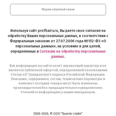
Google
Professional
Play
и
Форма обратной связи
Интернет-
магазин
Profhairs.ru
в
Используя сайт profhairs.ru, Вы даете свое согласие на
Telegram
обработку Ваших персональных данных, в соответствии с
Федеральным законом от 27.07.2006 года №152-ФЗ «О
персональных данных», на условиях и для целей,
определенных в
Согласии на обработку персональных
данных
.
Вся информация на сайте носит справочный характер и не
является публичной офертой, определяемой положениями
Статьи 437 Гражданского кодекса Российской Федерации.
Описание, содержимое, состав, технические параметры и
комплект поставки товара могут быть изменены
производителем без предварительного уведомления.
Уточняйте информацию у наших менеджеров.
2006-2026, © ООО "Бьюти-стайл"