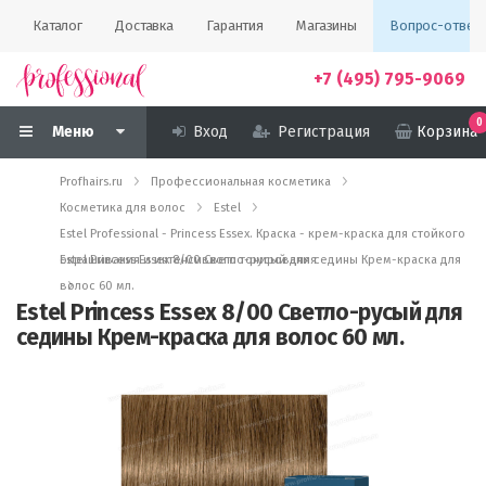
Каталог
Доставка
Гарантия
Магазины
Вопрос-ответ
+7 (495) 795-9069
0
Меню
Вход
Регистрация
Корзина
Profhairs.ru
Профессиональная косметика
Косметика для волос
Estel
Estel Professional - Princess Essex. Краска - крем-краска для стойкого
окрашивания и интенсивного тонирования
Estel Princess Essex 8/00 Светло-русый для седины Крем-краска для
волос 60 мл.
Estel Princess Essex 8/00 Светло-русый для
седины Крем-краска для волос 60 мл.