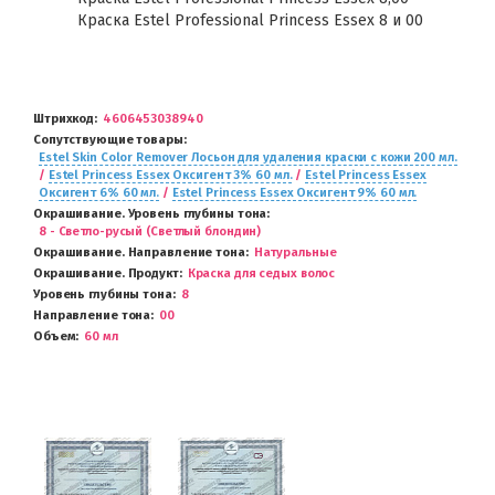
Краска Estel Professional Princess Essex 8 и 00
Штрихкод
4606453038940
Сопутствующие товары
Estel Skin Color Remover Лосьон для удаления краски с кожи 200 мл.
/
Estel Princess Essex Оксигент 3% 60 мл.
/
Estel Princess Essex
Оксигент 6% 60 мл.
/
Estel Princess Essex Оксигент 9% 60 мл.
Окрашивание. Уровень глубины тона
8 - Светло-русый (Светлый блондин)
Окрашивание. Направление тона
Натуральные
Окрашивание. Продукт
Краска для седых волос
Уровень глубины тона
8
Направление тона
00
Объем
60 мл