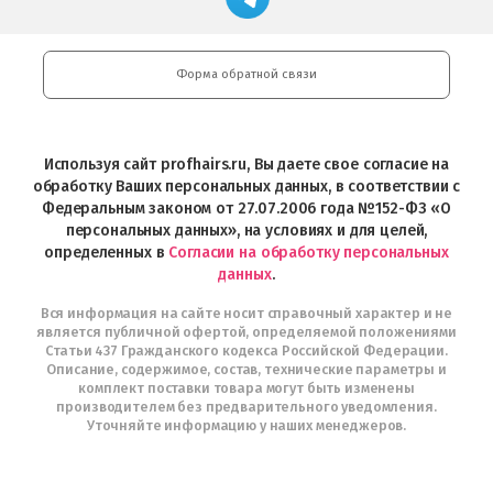
профессиональной
в
Play
косметики
Google
Professional
Play
и
Форма обратной связи
Интернет-
магазин
Profhairs.ru
в
Используя сайт profhairs.ru, Вы даете свое согласие на
Telegram
обработку Ваших персональных данных, в соответствии с
Федеральным законом от 27.07.2006 года №152-ФЗ «О
персональных данных», на условиях и для целей,
определенных в
Согласии на обработку персональных
данных
.
Вся информация на сайте носит справочный характер и не
является публичной офертой, определяемой положениями
Статьи 437 Гражданского кодекса Российской Федерации.
Описание, содержимое, состав, технические параметры и
комплект поставки товара могут быть изменены
производителем без предварительного уведомления.
Уточняйте информацию у наших менеджеров.