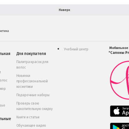
Наверх
метика
Мобильное
Учебный центр
"Салоны Pr
льная
Для покупателя
Палитра красок для
волос
и
Новинки
волос
профессиональной
косметики
икюр
Подарочные наборы
Проверь свою
вье
накопительную скидку
Книги и статьи
льные
Обучающее видео