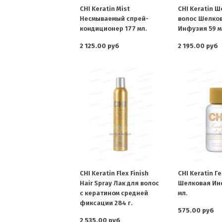
CHI Keratin Mist
CHI Keratin Ш
Несмываемый спрей-
волос Шелко
кондиционер 177 мл.
Инфузия 59 м
2 125.00 руб
2 195.00 руб
CHI Keratin Flex Finish
CHI Keratin Г
Hair Spray Лак для волос
Шелковая Ин
с кератином средней
мл.
фиксации 284 г.
575.00 руб
2 535.00 руб