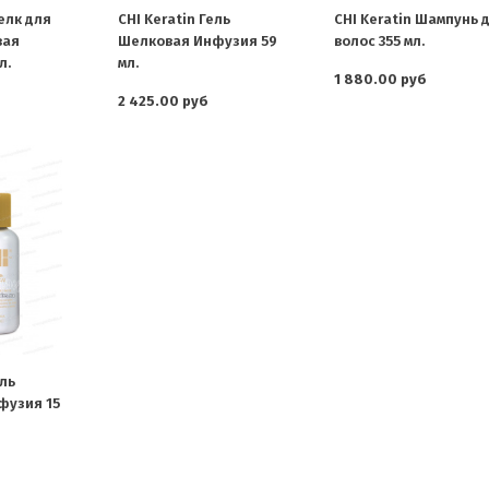
елк для
CHI Keratin Гель
CHI Keratin Шампунь 
вая
Шелковая Инфузия 59
волос 355 мл.
л.
мл.
1 880.00 руб
2 425.00 руб
ель
фузия 15