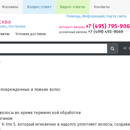
Магазины
Вопрос-ответ
Видео-ответы
Контакты
Помощь
,
Информация
,
Карта сайта
сква
+7 (495) 795-90
,
ново
Кострома
интернет-магазин
+7 (499) 493-9069
розничный магазин
такты
Условия доставки
а
е поврежденных и ломких волос
 волосы во время термической обработки
атином
K-trix 5, который мгновенно и надолго уплотняет волосы, создава