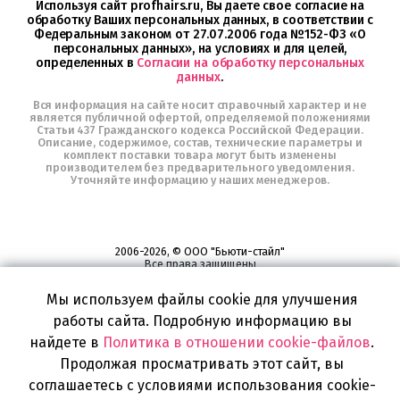
Используя сайт profhairs.ru, Вы даете свое согласие на
обработку Ваших персональных данных, в соответствии с
Федеральным законом от 27.07.2006 года №152-ФЗ «О
персональных данных», на условиях и для целей,
определенных в
Согласии на обработку персональных
данных
.
Вся информация на сайте носит справочный характер и не
является публичной офертой, определяемой положениями
Статьи 437 Гражданского кодекса Российской Федерации.
Описание, содержимое, состав, технические параметры и
комплект поставки товара могут быть изменены
производителем без предварительного уведомления.
Уточняйте информацию у наших менеджеров.
2006-2026, © ООО "Бьюти-стайл"
Все права защищены
www.profhairs.ru
Мы используем файлы cookie для улучшения
Широкий выбор инструментов, аксессуаров и принадлежностей для
воплощения
работы сайта. Подробную информацию вы
самых изысканных и необычных идей по созданию Вашего образа и стиля.
найдете в
Политика в отношении cookie-файлов
.
Продолжая просматривать этот сайт, вы
соглашаетесь с условиями использования cookie-