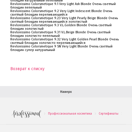
блондин натуральный пепельный
Revlonissimo Colorsmetique 9.1 Very Light Ash Blonde Очень светлый
блондин пепельный
Ваша скидка
Revlonissimo Colorsmetique 9.2 Very Light Indescent Blonde Очень
светлый блондин переливающийся
Revlonissimo Colorsmetique 9.23 Very Light Pearly Beige Blonde Очень
светлый блондин переливающийся золотистый
Контактная информация
Revlonissimo Colorsmetique 9.3 V.L.Golden Blonde Очень светлый
блондин золотистый
Revlonissimo Colorsmetique 9.31 V.L.Beige Blonde Очень светлый
Доставка
блондин золотисто-пепельный
Revlonissimo Colorsmetique 9.32 Very Light Golden Pearl Blonde Очень
светлый блондин золотисто-переливающийся
Revlonissimo Colorsmetique 9 SN Very Light Blonde Очень светлый
В помощь покупателю
блондин супер натуральный
Форма обратной связи
Возврат к списку
Как купить
Салон красоты в Москве
Вакансии
Палитра красок для волос
Наверх
Салоны красоты в Иваново
Новинки профессиональной косметики
Профессиональная косметика
Сертификаты
Revl
.
.
.
Подарочные наборы
Проверь свою накопительную скидку