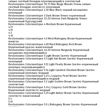
сильно светлый блондин переливающийся золотистый
Revlonissimo Colorsmetique 10.31 Pale Beige Blonde Очень сильно
светлый блондин золотисто-пепельный
Revlonissimo Colorsmetique 2.10 Blue Black черный насыщенно
пепельный
Revlonissimo Colorsmetique 3 Dark Brown Темно-коричневый
Revlonissimo Colorsmetique 33.20 Intense Dark Burgundy Темно-
коричневый бургундский
Revlonissimo Colorsmetique 4 Medium Brown Коричневый
4.11
4.15
4.3
4.41
Revlonissimo Colorsmetique 4.5 Med.Mahogany Brown Коричневый
махагон
Revlonissimo Colorsmetique 4.65 Med.Mahogany Red Brown
Коричневый красно-махагоновый
Revlonissimo Colorsmetique 44.20 Intense Burgundy Коричневый
насыщенно переливающийся
Revlonissimo Colorsmetique 5 Light Brown Светло-Коричневый
Revlonissimo Colorsmetique 5.1 Light Ash Brown Светло-Коричневый
пепельный
Revlonissimo Colorsmetique 5.12 Light Pearly Brown Светло-коричневый
пепельно-переливающийся
Revlonissimo Colorsmetique 5.14 Light Candied Chestnut Brown Светло-
коричневый пепельно-медный
Revlonissimo Colorsmetique 5.24 L.Coppery Pearl Brown Светло-
коричневый переливающийся медный
Revlonissimo Colorsmetique 5.3 Light Golden Brown Светло-Коричневый
золотистый
Revlonissimo Colorsmetique 5.34 L.Coppery Gold Brown Светло-
Коричневый золотисто-медный
Revlonissimo Colorsmetique 5.35 Light Amber Brown Светло-Коричневый
золотисто-махагоновый
5.4
5.41
Revlonissimo Colorsmetique 5.5 L.Mahogany Brown Светло-Коричневый