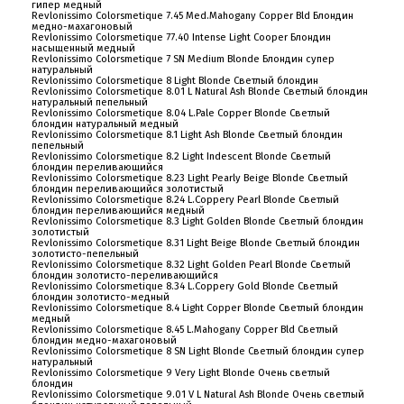
гипер медный
Revlonissimo Colorsmetique 7.45 Med.Mahogany Copper Bld Блондин
медно-махагоновый
Revlonissimo Colorsmetique 77.40 Intense Light Cooper Блондин
насыщенный медный
Revlonissimo Colorsmetique 7 SN Medium Blonde Блондин супер
натуральный
Revlonissimo Colorsmetique 8 Light Blonde Светлый блондин
Revlonissimo Colorsmetique 8.01 L Natural Ash Blonde Светлый блондин
натуральный пепельный
Revlonissimo Colorsmetique 8.04 L.Pale Copper Blonde Светлый
блондин натуральный медный
Revlonissimo Colorsmetique 8.1 Light Ash Blonde Светлый блондин
пепельный
Revlonissimo Colorsmetique 8.2 Light Indescent Blonde Светлый
блондин переливающийся
Revlonissimo Colorsmetique 8.23 Light Pearly Beige Blonde Светлый
блондин переливающийся золотистый
Revlonissimo Colorsmetique 8.24 L.Coppery Pearl Blonde Светлый
блондин переливающийся медный
Revlonissimo Colorsmetique 8.3 Light Golden Blonde Светлый блондин
золотистый
Revlonissimo Colorsmetique 8.31 Light Beige Blonde Светлый блондин
золотисто-пепельный
Revlonissimo Colorsmetique 8.32 Light Golden Pearl Blonde Светлый
блондин золотисто-переливающийся
Revlonissimo Colorsmetique 8.34 L.Coppery Gold Blonde Светлый
блондин золотисто-медный
Revlonissimo Colorsmetique 8.4 Light Copper Blonde Светлый блондин
медный
Revlonissimo Colorsmetique 8.45 L.Mahogany Copper Bld Светлый
блондин медно-махагоновый
Revlonissimo Colorsmetique 8 SN Light Blonde Светлый блондин супер
натуральный
Revlonissimo Colorsmetique 9 Very Light Blonde Очень светлый
блондин
Revlonissimo Colorsmetique 9.01 V L Natural Ash Blonde Очень светлый
О компании