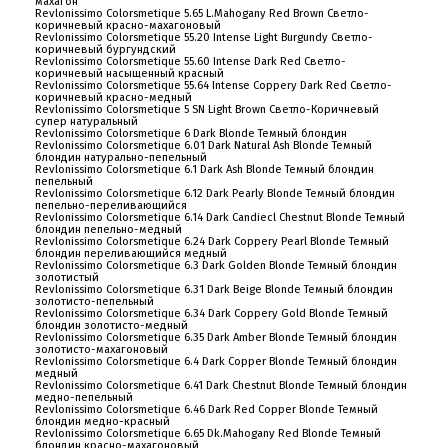
махагон
Revlonissimo Colorsmetique 5.65 L.Mahogany Red Brown Светло-
коричневый красно-махагоновый
Revlonissimo Colorsmetique 55.20 Intense Light Burgundy Светло-
коричневый бургундский
Revlonissimo Colorsmetique 55.60 Intense Dark Red Светло-
коричневый насыщенный красный
Revlonissimo Colorsmetique 55.64 Intense Coppery Dark Red Светло-
коричневый красно-медный
Revlonissimo Colorsmetique 5 SN Light Brown Светло-Коричневый
супер натуральный
Revlonissimo Colorsmetique 6 Dark Blonde Темный блондин
Revlonissimo Colorsmetique 6.01 Dark Natural Ash Blonde Темный
блондин натурально-пепельный
Revlonissimo Colorsmetique 6.1 Dark Ash Blonde Темный блондин
пепельный
Revlonissimo Colorsmetique 6.12 Dark Pearly Blonde Темный блондин
пепельно-переливающийся
Revlonissimo Colorsmetique 6.14 Dark Candiecl Chestnut Blonde Темный
блондин пепельно-медный
Revlonissimo Colorsmetique 6.24 Dark Coppery Pearl Blonde Темный
блондин переливающийся медный
Revlonissimo Colorsmetique 6.3 Dark Golden Blonde Темный блондин
золотистый
Revlonissimo Colorsmetique 6.31 Dark Beige Blonde Темный блондин
золотисто-пепельный
Revlonissimo Colorsmetique 6.34 Dark Coppery Gold Blonde Темный
блондин золотисто-медный
Revlonissimo Colorsmetique 6.35 Dark Amber Blonde Темный блондин
золотисто-махагоновый
Revlonissimo Colorsmetique 6.4 Dark Copper Blonde Темный блондин
медный
Revlonissimo Colorsmetique 6.41 Dark Chestnut Blonde Темный блондин
медно-пепельный
Revlonissimo Colorsmetique 6.46 Dark Red Copper Blonde Темный
блондин медно-красный
Revlonissimo Colorsmetique 6.65 Dk.Mahogany Red Blonde Темный
блондин красно-махагоновый