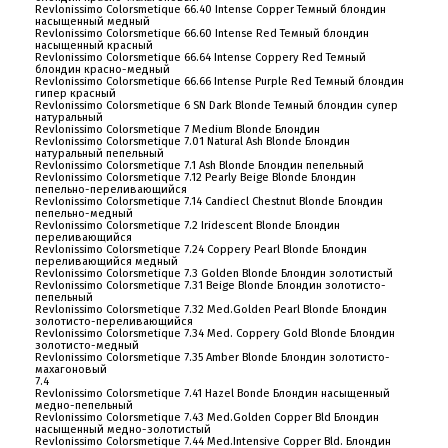
Revlonissimo Colorsmetique 66.40 Intense Copper Темный блондин
насыщенный медный
Revlonissimo Colorsmetique 66.60 Intense Red Темный блондин
насыщенный красный
Revlonissimo Colorsmetique 66.64 Intense Coppery Red Темный
блондин красно-медный
Revlonissimo Colorsmetique 66.66 Intense Purple Red Темный блондин
гипер красный
Revlonissimo Colorsmetique 6 SN Dark Blonde Темный блондин супер
натуральный
Revlonissimo Colorsmetique 7 Medium Blonde Блондин
Revlonissimo Colorsmetique 7.01 Natural Ash Blonde Блондин
натуральный пепельный
Revlonissimo Colorsmetique 7.1 Ash Blonde Блондин пепельный
Revlonissimo Colorsmetique 7.12 Pearly Beige Blonde Блондин
пепельно-переливающийся
Revlonissimo Colorsmetique 7.14 Candiecl Chestnut Blonde Блондин
пепельно-медный
Revlonissimo Colorsmetique 7.2 Iridescent Blonde Блондин
переливающийся
Revlonissimo Colorsmetique 7.24 Coppery Pearl Blonde Блондин
переливающийся медный
Revlonissimo Colorsmetique 7.3 Golden Blonde Блондин золотистый
Revlonissimo Colorsmetique 7.31 Beige Blonde Блондин золотисто-
пепельный
Revlonissimo Colorsmetique 7.32 Med.Golden Pearl Blonde Блондин
золотисто-переливающийся
Revlonissimo Colorsmetique 7.34 Med. Coppery Gold Blonde Блондин
золотисто-медный
Revlonissimo Colorsmetique 7.35 Amber Blonde Блондин золотисто-
махагоновый
7.4
Revlonissimo Colorsmetique 7.41 Hazel Bonde Блондин насыщенный
медно-пепельный
Revlonissimo Colorsmetique 7.43 Med.Golden Copper Bld Блондин
насыщенный медно-золотистый
Revlonissimo Colorsmetique 7.44 Med.Intensive Copper Bld. Блондин