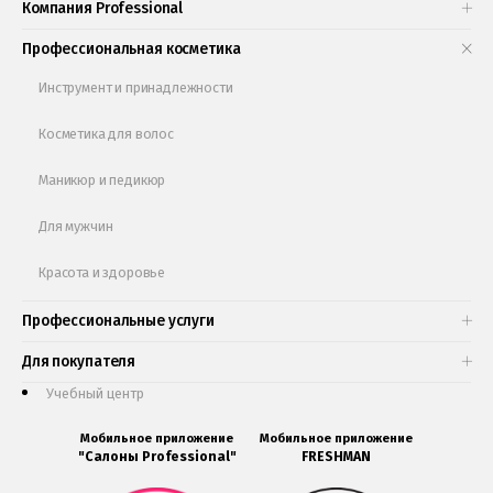
Компания Professional
Книги и статьи
Профессиональная косметика
Обучающее видео
Инструмент и принадлежности
Косметика для волос
Маникюр и педикюр
Для мужчин
Красота и здоровье
Профессиональные услуги
Для покупателя
Учебный центр
Мобильное приложение
Мобильное приложение
"Салоны Professional"
FRESHMAN