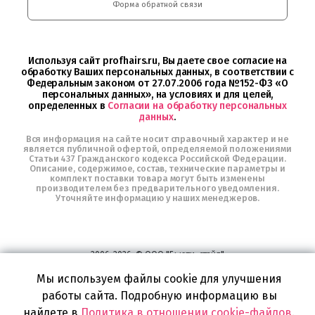
Интернет-
Форма обратной связи
магазин
Profhairs.ru
в
Telegram
Используя сайт profhairs.ru, Вы даете свое согласие на
обработку Ваших персональных данных, в соответствии с
Федеральным законом от 27.07.2006 года №152-ФЗ «О
персональных данных», на условиях и для целей,
определенных в
Согласии на обработку персональных
данных
.
Вся информация на сайте носит справочный характер и не
является публичной офертой, определяемой положениями
Статьи 437 Гражданского кодекса Российской Федерации.
Описание, содержимое, состав, технические параметры и
комплект поставки товара могут быть изменены
производителем без предварительного уведомления.
Уточняйте информацию у наших менеджеров.
2006-2026, © ООО "Бьюти-стайл"
Все права защищены
www.profhairs.ru
Мы используем файлы cookie для улучшения
Широкий выбор инструментов, аксессуаров и принадлежностей для
работы сайта. Подробную информацию вы
воплощения
самых изысканных и необычных идей по созданию Вашего образа и стиля.
найдете в
Политика в отношении cookie-файлов
.