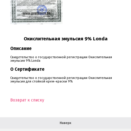
О компании
Окислительная эмульсия 9% Londa
Ваша скидка
Описание
Контактная информация
Свидетельство о государственной регистрации Окислительная
эмульсия 9% Londa
Доставка
О Сертификате
Свидетельство о государственной регистрации Окислительная
В помощь покупателю
эмульсия для стойкой крем-краски 9%
Форма обратной связи
Возврат к списку
Как купить
Салон красоты в Москве
Вакансии
Палитра красок для волос
Наверх
Салоны красоты в Иваново