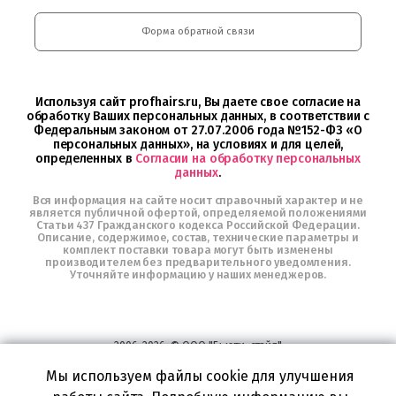
Professional
и
Интернет-
Форма обратной связи
магазин
Profhairs.ru
в
Telegram
Используя сайт profhairs.ru, Вы даете свое согласие на
обработку Ваших персональных данных, в соответствии с
Федеральным законом от 27.07.2006 года №152-ФЗ «О
персональных данных», на условиях и для целей,
определенных в
Согласии на обработку персональных
данных
.
Вся информация на сайте носит справочный характер и не
является публичной офертой, определяемой положениями
Статьи 437 Гражданского кодекса Российской Федерации.
Описание, содержимое, состав, технические параметры и
комплект поставки товара могут быть изменены
производителем без предварительного уведомления.
Уточняйте информацию у наших менеджеров.
2006-2026, © ООО "Бьюти-стайл"
Все права защищены
www.profhairs.ru
Мы используем файлы cookie для улучшения
Широкий выбор инструментов, аксессуаров и принадлежностей для