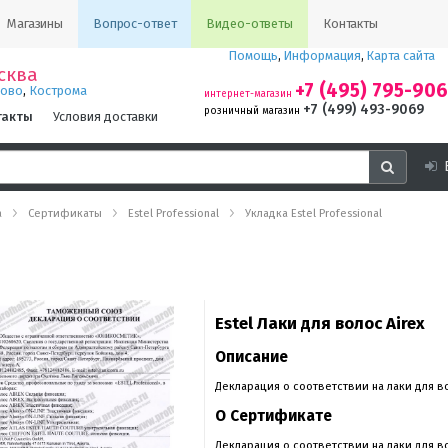
Магазины
Вопрос-ответ
Видео-ответы
Контакты
Помощь
,
Информация
,
Карта сайта
сква
+7 (495) 795-90
,
ново
Кострома
интернет-магазин
+7 (499) 493-9069
розничный магазин
такты
Условия доставки
а
Сертификаты
Estel Professional
Укладка Estel Professional
Estel Лаки для волос Airex
Описание
Декларация о соответствии на лаки для вол
О Сертификате
Декларация о соответствии на лаки для вол