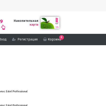
69
Накопительная
карта
0
Вход
Регистрация
Корзина
ос Estel Professional
ос Estel Professional