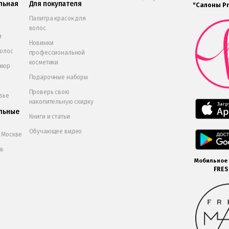
льная
Для покупателя
"Салоны Pr
Палитра красок для
волос
и
Новинки
волос
профессиональной
косметики
икюр
Подарочные наборы
Проверь свою
вье
накопительную скидку
льные
Книги и статьи
Обучающее видео
в Москве
 в
Мобильное
FRE