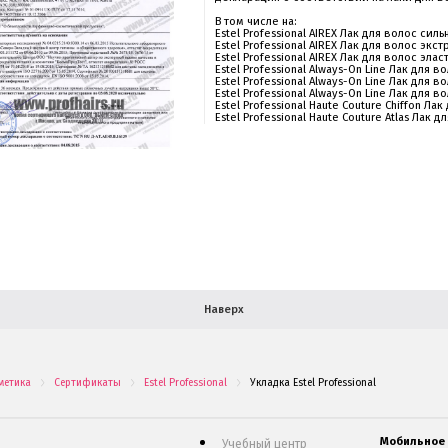
В том числе на:
Estel Professional AIREX Лак для волос си
Estel Professional AIREX Лак для волос эк
Estel Professional AIREX Лак для волос эл
Estel Professional Always-On Line Лак для
Estel Professional Always-On Line Лак для
Estel Professional Always-On Line Лак для
Estel Professional Haute Couture Chiffon Л
Estel Professional Haute Couture Atlas Лак
Наверх
метика
Сертификаты
Estel Professional
Укладка Estel Professional
.
.
.
Мобильное
Учебный центр