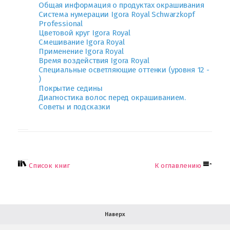
Общая информация о продуктах окрашивания
Система нумерации Igora Royal Schwarzkopf
Professional
Цветовой круг Igora Royal
Смешивание Igora Royal
О компании
Применение Igora Royal
Время воздействия Igora Royal
Специальные осветляющие оттенки (уровня 12 -
Ваша скидка
)
Покрытие седины
Контактная информация
Диагностика волос перед окрашиванием.
Советы и подсказки
Доставка
В помощь покупателю
Форма обратной связи
Список книг
К оглавлению
Как купить
Салон красоты в Москве
Вакансии
Палитра красок для волос
Наверх
Салоны красоты в Иваново