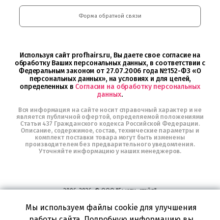
и
Интернет-
Форма обратной связи
магазин
Profhairs.ru
в
Telegram
Используя сайт profhairs.ru, Вы даете свое согласие на
обработку Ваших персональных данных, в соответствии с
Федеральным законом от 27.07.2006 года №152-ФЗ «О
персональных данных», на условиях и для целей,
определенных в
Согласии на обработку персональных
данных
.
Вся информация на сайте носит справочный характер и не
является публичной офертой, определяемой положениями
Статьи 437 Гражданского кодекса Российской Федерации.
Описание, содержимое, состав, технические параметры и
комплект поставки товара могут быть изменены
производителем без предварительного уведомления.
Уточняйте информацию у наших менеджеров.
2006-2026, © ООО "Бьюти-стайл"
Все права защищены
www.profhairs.ru
Мы используем файлы cookie для улучшения
Широкий выбор инструментов, аксессуаров и принадлежностей для
работы сайта. Подробную информацию вы