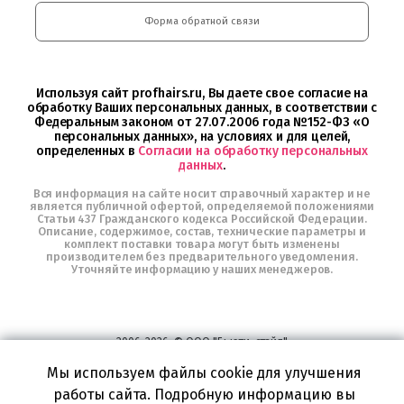
и
Интернет-
Форма обратной связи
магазин
Profhairs.ru
в
Telegram
Используя сайт profhairs.ru, Вы даете свое согласие на
обработку Ваших персональных данных, в соответствии с
Федеральным законом от 27.07.2006 года №152-ФЗ «О
персональных данных», на условиях и для целей,
определенных в
Согласии на обработку персональных
данных
.
Вся информация на сайте носит справочный характер и не
является публичной офертой, определяемой положениями
Статьи 437 Гражданского кодекса Российской Федерации.
Описание, содержимое, состав, технические параметры и
комплект поставки товара могут быть изменены
производителем без предварительного уведомления.
Уточняйте информацию у наших менеджеров.
2006-2026, © ООО "Бьюти-стайл"
Все права защищены
www.profhairs.ru
Мы используем файлы cookie для улучшения
Широкий выбор инструментов, аксессуаров и принадлежностей для
работы сайта. Подробную информацию вы
воплощения