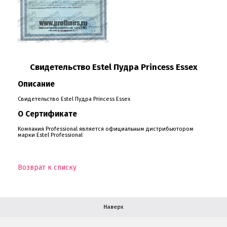
О компании
Ваша скидка
Свидетельство Estel Пудра Princess Essex
Описание
Контактная информация
Свидетельство Estel Пудра Princess Essex
Доставка
О Сертификате
Компания Professional является официальным дистрибьютором
В помощь покупателю
марки Estel Professional
Форма обратной связи
Возврат к списку
Как купить
Салон красоты в Москве
Вакансии
Палитра красок для волос
Наверх
Салоны красоты в Иваново