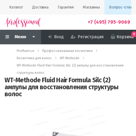
Каталог
Доставка
Гарантия
Магазины
Вопрос-ответ
+7 (495) 795-9069
0
Меню
Вход
Регистрация
Корзина
Profhairs.ru
Профессиональная косметика
Косметика для волос
WT-Methode
WT-Methode Fluid Hair Formula Silc (2) ампулы для восстановления
структуры волос
WT-Methode Fluid Hair Formula Silc (2)
ампулы для восстановления структуры
волос