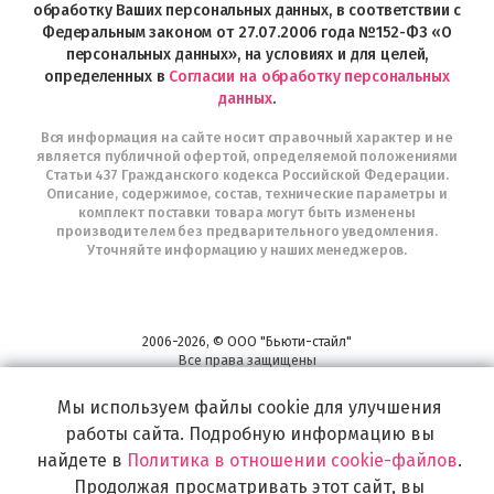
Telegram
обработку Ваших персональных данных, в соответствии с
Федеральным законом от 27.07.2006 года №152-ФЗ «О
персональных данных», на условиях и для целей,
определенных в
Согласии на обработку персональных
данных
.
Вся информация на сайте носит справочный характер и не
является публичной офертой, определяемой положениями
Статьи 437 Гражданского кодекса Российской Федерации.
Описание, содержимое, состав, технические параметры и
комплект поставки товара могут быть изменены
производителем без предварительного уведомления.
Уточняйте информацию у наших менеджеров.
2006-2026, © ООО "Бьюти-стайл"
Все права защищены
www.profhairs.ru
Мы используем файлы cookie для улучшения
Широкий выбор инструментов, аксессуаров и принадлежностей для
воплощения
работы сайта. Подробную информацию вы
самых изысканных и необычных идей по созданию Вашего образа и стиля.
найдете в
Политика в отношении cookie-файлов
.
Продолжая просматривать этот сайт, вы