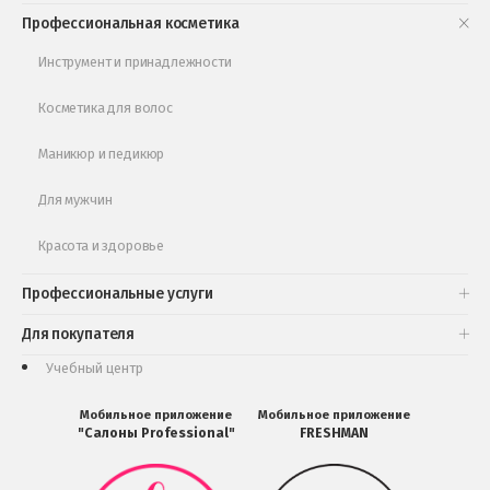
Книги и статьи
Профессиональная косметика
Обучающее видео
Инструмент и принадлежности
Косметика для волос
Маникюр и педикюр
Для мужчин
Красота и здоровье
Профессиональные услуги
Для покупателя
Учебный центр
Мобильное приложение
Мобильное приложение
"Салоны Professional"
FRESHMAN
Мобильное
Мобильное
приложение
приложение