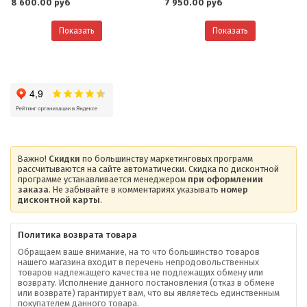
8 600.00 руб
7 950.00 руб
Показать
Показать
Важно!
Скидки
по большинству маркетинговых программ
рассчитываются на сайте автоматически. Скидка по дисконтной
программе устанавливается менеджером
при оформлении
заказа
. Не забывайте в комментариях указывать
номер
дисконтной карты
.
Политика возврата товара
Обращаем ваше внимание, на то что большинство товаров
нашего магазина входит в перечень непродовольственных
товаров надлежащего качества не подлежащих обмену или
возврату. Исполнение данного постановления (отказ в обмене
О компании
или возврате) гарантирует вам, что вы являетесь единственным
покупателем данного товара.