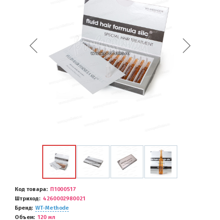
Код товара
П1000517
Штриход
4260002980021
Бренд
WT-Methode
Объем
120 мл