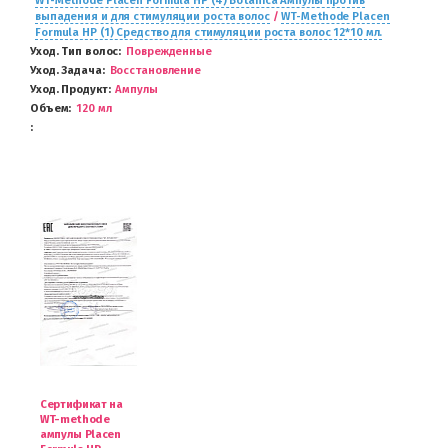
WT-Methode Placen Formula HP (4) Botanica Ампулы против
выпадения и для стимуляции роста волос
/
WT-Methode Placen
Formula HP (1) Средство для стимуляции роста волос 12*10 мл.
Уход. Тип волос
Поврежденные
Уход. Задача
Восстановление
Уход. Продукт
Ампулы
Объем
120 мл
Сертификат на
WT-methode
ампулы Placen