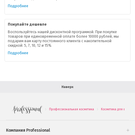
Ваша скидка
Подробнее
Контактная информация
Покупайте дешевле
Доставка
Воспользуйтесь нашей дисконтной программой. При покупке
товаров при единовременной оплате более 10000 рублей, мы
подарим вам карту постоянного клиента с накопительной
В помощь покупателю
скидкой: 5, 7, 10, 12 и 15%
Подробнее
Форма обратной связи
Как купить
Салон красоты в Москве
Вакансии
Палитра красок для волос
Наверх
Салоны красоты в Иваново
Новинки профессиональной косметики
Профессиональная косметика
Косметика для волос
.
.
Подарочные наборы
Проверь свою накопительную скидку
Компания Professional