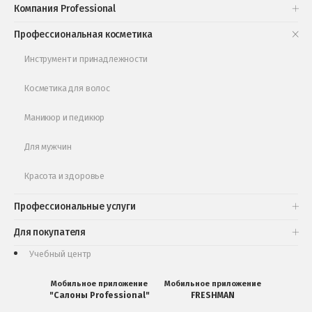
Компания Professional
Книги и статьи
Профессиональная косметика
Обучающее видео
Инструмент и принадлежности
Косметика для волос
Маникюр и педикюр
Для мужчин
Красота и здоровье
Профессиональные услуги
Для покупателя
Учебный центр
Мобильное приложение
Мобильное приложение
"Салоны Professional"
FRESHMAN