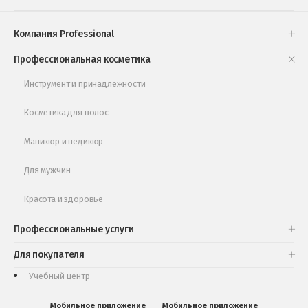
Проверь свою накопительную скидку
Компания Professional
Книги и статьи
Профессиональная косметика
Обучающее видео
Инструмент и принадлежности
Косметика для волос
Маникюр и педикюр
Для мужчин
Красота и здоровье
Профессиональные услуги
Для покупателя
Учебный центр
Мобильное приложение
Мобильное приложение