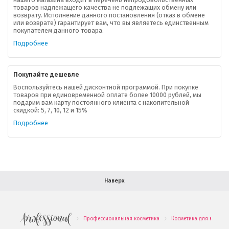
товаров надлежащего качества не подлежащих обмену или
возврату. Исполнение данного постановления (отказ в обмене
О компании
или возврате) гарантирует вам, что вы являетесь единственным
покупателем данного товара.
Ваша скидка
Подробнее
Контактная информация
Покупайте дешевле
Доставка
Воспользуйтесь нашей дисконтной программой. При покупке
товаров при единовременной оплате более 10000 рублей, мы
подарим вам карту постоянного клиента с накопительной
В помощь покупателю
скидкой: 5, 7, 10, 12 и 15%
Подробнее
Форма обратной связи
Как купить
Салон красоты в Москве
Вакансии
Палитра красок для волос
Наверх
Салоны красоты в Иваново
Новинки профессиональной косметики
Профессиональная косметика
Косметика для волос
.
.
Подарочные наборы