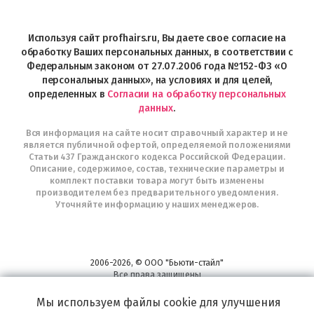
магазин
Profhairs.ru
в
Используя сайт profhairs.ru, Вы даете свое согласие на
Telegram
обработку Ваших персональных данных, в соответствии с
Федеральным законом от 27.07.2006 года №152-ФЗ «О
персональных данных», на условиях и для целей,
определенных в
Согласии на обработку персональных
данных
.
Вся информация на сайте носит справочный характер и не
является публичной офертой, определяемой положениями
Статьи 437 Гражданского кодекса Российской Федерации.
Описание, содержимое, состав, технические параметры и
комплект поставки товара могут быть изменены
производителем без предварительного уведомления.
Уточняйте информацию у наших менеджеров.
2006-2026, © ООО "Бьюти-стайл"
Все права защищены
www.profhairs.ru
Мы используем файлы cookie для улучшения
Широкий выбор инструментов, аксессуаров и принадлежностей для