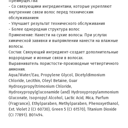
Преимущества:
- Со связующими ингредиентами, которые укрепляют
внутренние связи волос перед техническим
обслуживанием
- Улучшает результат технического обслуживания
- Более однородная структура волос
Применение: Нанести на сухие волосы. При услугах
химической завивки и выпрямлении нанести на влажные
волосы.
Состав: Связующий ингредиент-создает дополнительные
водородные и ионные связи в волосах.
Выравниватель пористости-производные четвертичного
аммония.
Aqua/Water/Eau, Propylene Glycol, Dicetyldimonium
Chloride, Lecithin, Oleyl Betaine, Guar
Hydroxypropyltrimonium Chloride,
Hydroxypropylgluconamide (and) Hydroxypropylammonium
Gluconate, Isopropyl Alcohol, Lactic Acid, Mica, Parfum
(Fragrance), Ethylparaben, Methylparaben, Phenoxyethanol,
Ext. Violet 2 (CI 60730), Green 5 (CI 61570), Titanium Dioxide
(CI 77891). B01494.