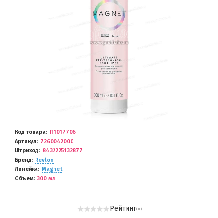
Код товара
П1017706
Артикул
7260042000
Штриход
8432225132877
Бренд
Revlon
Линейка
Magnet
Объем
300 мл
Рейтинг
( 0 )