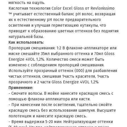
мягкость на ощупь.
Кислотная технология Color Excel Gloss от Revlonissimo
™ учитывает естественный баланс pH волос, возвращая
их к естественному pH после предварительного
осветления и улучшая герметизацию кутикулы, что
приводит к образованию цветных оттенков без поднятия
натуральной базы.
Как использовать:
Пропорция смешивания: 1:2 В флаконе-аппликаторе или
миске смешайте 35мл выбранного оттенка и 70мл Gloss
Energize 4VOL 1,2%. Количество смеси может быть
изменено с соблюдением пропорций смешивания.
Используйте прозрачный оттенок (000) для разбавления
чистых оттенков, смешивая 1часть красителя, 1часть
прозрачного и 2 части Gloss Energize 4VOL 1,2%
Применение:
- Смочите волосы. В мойке нанесите красящую смесь с
помощью флакона-аппликатора или кисти.
- При нанесении после осветления, тщательно смойте
красящую смесь без использования шампуня. Высушите
полотенцем и нанесите красящую смесь.
- Время выдержки 5-20 мин: Нейтрализующие оттенки