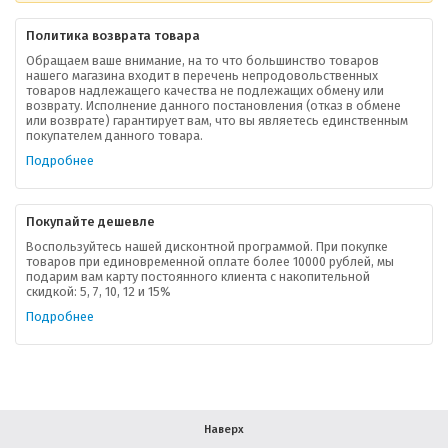
Политика возврата товара
Обращаем ваше внимание, на то что большинство товаров
нашего магазина входит в перечень непродовольственных
товаров надлежащего качества не подлежащих обмену или
возврату. Исполнение данного постановления (отказ в обмене
О компании
или возврате) гарантирует вам, что вы являетесь единственным
покупателем данного товара.
Ваша скидка
Подробнее
Контактная информация
Покупайте дешевле
Доставка
Воспользуйтесь нашей дисконтной программой. При покупке
товаров при единовременной оплате более 10000 рублей, мы
подарим вам карту постоянного клиента с накопительной
В помощь покупателю
скидкой: 5, 7, 10, 12 и 15%
Подробнее
Форма обратной связи
Как купить
Салон красоты в Москве
Вакансии
Палитра красок для волос
Наверх
Салоны красоты в Иваново