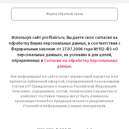
косметики
Google
Professional
Play
и
Форма обратной связи
Интернет-
магазин
Profhairs.ru
в
Используя сайт profhairs.ru, Вы даете свое согласие на
Telegram
обработку Ваших персональных данных, в соответствии с
Федеральным законом от 27.07.2006 года №152-ФЗ «О
персональных данных», на условиях и для целей,
определенных в
Согласии на обработку персональных
данных
.
Вся информация на сайте носит справочный характер и не
является публичной офертой, определяемой положениями
Статьи 437 Гражданского кодекса Российской Федерации.
Описание, содержимое, состав, технические параметры и
комплект поставки товара могут быть изменены
производителем без предварительного уведомления.
Уточняйте информацию у наших менеджеров.