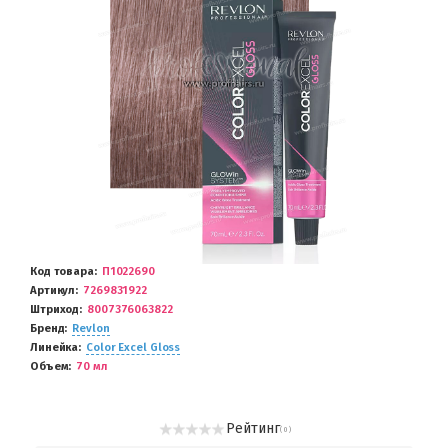
Код товара
П1022690
Артикул
7269831922
Штриход
8007376063822
Бренд
Revlon
Линейка
Color Excel Gloss
Объем
70 мл
Рейтинг
( 0 )