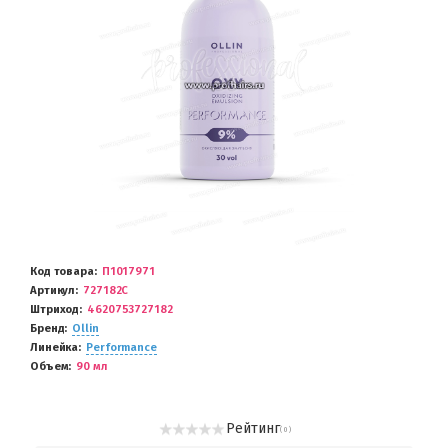
Код товара
П1017971
Артикул
727182С
Штриход
4620753727182
Бренд
Ollin
Линейка
Performance
Объем
90 мл
Рейтинг
( 0 )