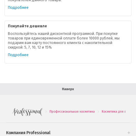
Ваша скидка
Подробнее
Контактная информация
Покупайте дешевле
Доставка
Воспользуйтесь нашей дисконтной программой. При покупке
товаров при единовременной оплате более 10000 рублей, мы
подарим вам карту постоянного клиента с накопительной
В помощь покупателю
скидкой: 5, 7, 10, 12 и 15%
Подробнее
Форма обратной связи
Как купить
Салон красоты в Москве
Вакансии
Палитра красок для волос
Наверх
Салоны красоты в Иваново
Новинки профессиональной косметики
Профессиональная косметика
Косметика для волос
.
.
Подарочные наборы
Проверь свою накопительную скидку
Компания Professional