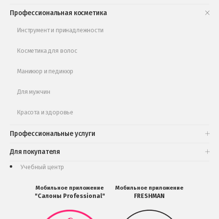
Книги и статьи
Профессиональная косметика
Обучающее видео
Инструмент и принадлежности
Косметика для волос
Маникюр и педикюр
Для мужчин
Красота и здоровье
Профессиональные услуги
Для покупателя
Учебный центр
Мобильное приложение
Мобильное приложение
"Салоны Professional"
FRESHMAN
Мобильное
Мобильное