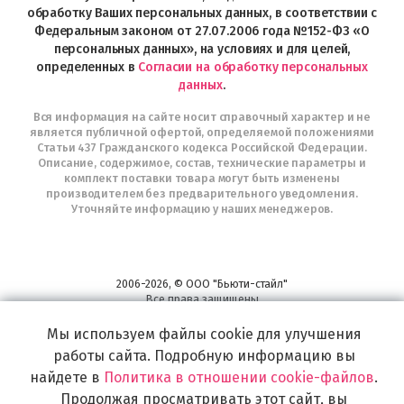
Telegram
обработку Ваших персональных данных, в соответствии с
Федеральным законом от 27.07.2006 года №152-ФЗ «О
персональных данных», на условиях и для целей,
определенных в
Согласии на обработку персональных
данных
.
Вся информация на сайте носит справочный характер и не
является публичной офертой, определяемой положениями
Статьи 437 Гражданского кодекса Российской Федерации.
Описание, содержимое, состав, технические параметры и
комплект поставки товара могут быть изменены
производителем без предварительного уведомления.
Уточняйте информацию у наших менеджеров.
2006-2026, © ООО "Бьюти-стайл"
Все права защищены
www.profhairs.ru
Мы используем файлы cookie для улучшения
Широкий выбор инструментов, аксессуаров и принадлежностей для
воплощения
работы сайта. Подробную информацию вы
самых изысканных и необычных идей по созданию Вашего образа и стиля.
найдете в
Политика в отношении cookie-файлов
.
Продолжая просматривать этот сайт, вы