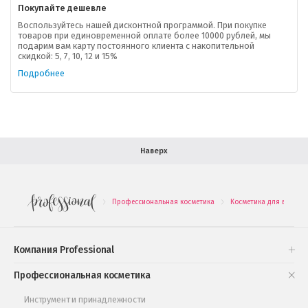
Покупайте дешевле
Доставка
Воспользуйтесь нашей дисконтной программой. При покупке
товаров при единовременной оплате более 10000 рублей, мы
подарим вам карту постоянного клиента с накопительной
В помощь покупателю
скидкой: 5, 7, 10, 12 и 15%
Подробнее
Форма обратной связи
Как купить
Салон красоты в Москве
Вакансии
Палитра красок для волос
Наверх
Салоны красоты в Иваново
Новинки профессиональной косметики
Профессиональная косметика
Косметика для волос
.
.
Подарочные наборы
Проверь свою накопительную скидку
Компания Professional
Книги и статьи
Профессиональная косметика
Обучающее видео
Инструмент и принадлежности