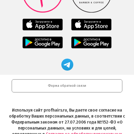
Google
Play
Мобильное
Мобильное
приложение
приложение
Салоны
Freshman
Professional
Мобильное
загрузить
Мобильное
загрузить
приложение
в
приложение
в
Салоны
App
FRESHMAN
App
Professional
Store
в
Магазин
Store
загрузить
Google
профессиональной
в
Play
косметики
Google
Professional
Play
и
Форма обратной связи
Интернет-
магазин
Profhairs.ru
в
Используя сайт profhairs.ru, Вы даете свое согласие на
Telegram
обработку Ваших персональных данных, в соответствии с
Федеральным законом от 27.07.2006 года №152-ФЗ «О
персональных данных», на условиях и для целей,