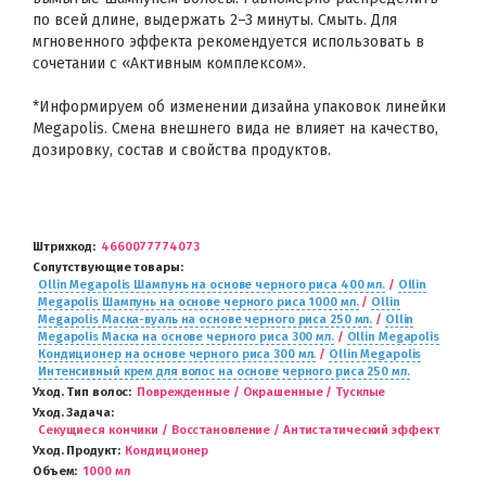
по всей длине, выдержать 2–3 минуты. Смыть. Для
мгновенного эффекта рекомендуется использовать в
сочетании с «Активным комплексом».
*Информируем об изменении дизайна упаковок линейки
Megapolis. Смена внешнего вида не влияет на качество,
дозировку, состав и свойства продуктов.
Штрихкод
4660077774073
Сопутствующие товары
Ollin Megapolis Шампунь на основе черного риса 400 мл.
/
Ollin
Megapolis Шампунь на основе черного риса 1000 мл.
/
Ollin
Megapolis Маска-вуаль на основе черного риса 250 мл.
/
Ollin
Megapolis Маска на основе черного риса 300 мл.
/
Ollin Megapolis
Кондиционер на основе черного риса 300 мл.
/
Ollin Megapolis
Интенсивный крем для волос на основе черного риса 250 мл.
Уход. Тип волос
Поврежденные / Окрашенные / Тусклые
Уход. Задача
Секущиеся кончики / Восстановление / Антистатический эффект
Уход. Продукт
Кондиционер
Объем
1000 мл