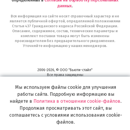
определенных в
Согласии на обработку персональных
данных
.
Вся информация на сайте носит справочный характер и не
является публичной офертой, определяемой положениями
Статьи 437 Гражданского кодекса Российской Федерации.
Описание, содержимое, состав, технические параметры и
комплект поставки товара могут быть изменены
производителем без предварительного уведомления.
Уточняйте информацию у наших менеджеров.
2006-2026, © ООО "Бьюти-стайл"
Все права защищены
www.profhairs.ru
Мы используем файлы cookie для улучшения
Широкий выбор инструментов, аксессуаров и принадлежностей для
воплощения
работы сайта. Подробную информацию вы
самых изысканных и необычных идей по созданию Вашего образа и стиля.
найдете в
Политика в отношении cookie-файлов
.
Продолжая просматривать этот сайт, вы
соглашаетесь с условиями использования cookie-
файлов.