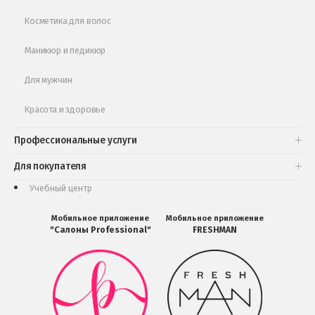
Косметика для волос
Маникюр и педикюр
Для мужчин
Красота и здоровье
Профессиональные услуги
Для покупателя
Учебный центр
Мобильное приложение
Мобильное приложение
"Салоны Professional"
FRESHMAN
Мобильное
Мобильное
приложение
приложение
Салоны
FRESHMAN
Professional
в
загрузить
Google
в
Play