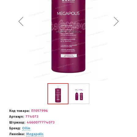
Код товара
П1017996
Артикул
774073
Штриход
4660077774073
Бренд
Ollin
Линейка
Megapolis