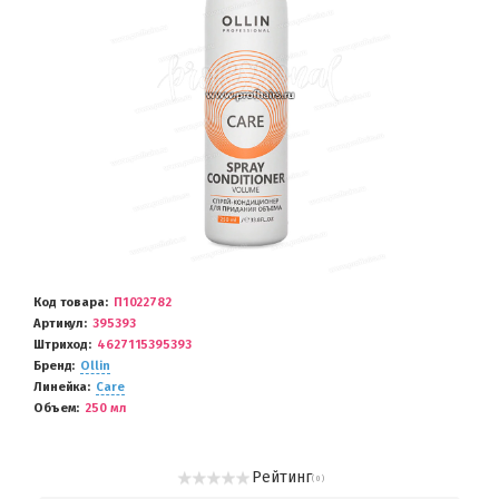
Код товара
П1022782
Артикул
395393
Штриход
4627115395393
Бренд
Ollin
Линейка
Care
Объем
250 мл
Рейтинг
( 0 )