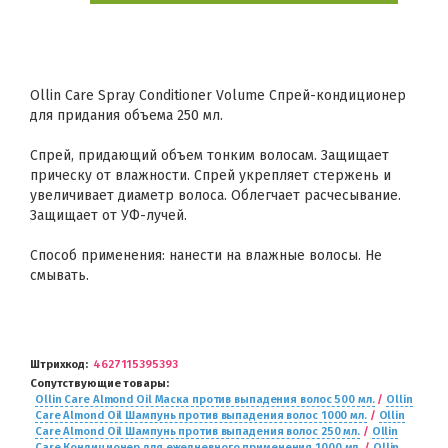
Ollin Care Spray Conditioner Volume Спрей-кондиционер
для придания объема 250 мл.
Спрей, придающий объем тонким волосам. Защищает
прическу от влажности. Спрей укрепляет стержень и
увеличивает диаметр волоса. Облегчает расчесывание.
Защищает от УФ-лучей.
Способ применения: нанести на влажные волосы. Не
смывать.
Штрихкод
4627115395393
Сопутствующие товары
Ollin Care Almond Oil Маска против выпадения волос 500 мл.
/
Ollin
Care Almond Oil Шампунь против выпадения волос 1000 мл.
/
Ollin
Care Almond Oil Шампунь против выпадения волос 250 мл.
/
Ollin
Care Кондиционер для ежедневного применения 1000 мл.
/
Ollin