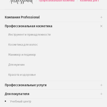
Профессиональная косметика
Косметика для волос
.
.
Подарочные наборы
Проверь свою накопительную скидку
Компания Professional
Книги и статьи
Профессиональная косметика
Обучающее видео
Инструмент и принадлежности
Косметика для волос
Маникюр и педикюр
Для мужчин
Красота и здоровье
Профессиональные услуги
Для покупателя
Учебный центр