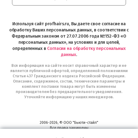
Интернет-
магазин
Profhairs.ru
в
Используя сайт profhairs.ru, Вы даете свое согласие на
Telegram
обработку Ваших персональных данных, в соответствии с
Федеральным законом от 27.07.2006 года №152-ФЗ «О
персональных данных», на условиях и для целей,
определенных в
Согласии на обработку персональных
данных
.
Вся информация на сайте носит справочный характер и не
является публичной офертой, определяемой положениями
Статьи 437 Гражданского кодекса Российской Федерации.
Описание, содержимое, состав, технические параметры и
комплект поставки товара могут быть изменены
производителем без предварительного уведомления.
Уточняйте информацию у наших менеджеров.
2006-2026, © ООО "Бьюти-стайл"
Все права защищены
www.profhairs.ru