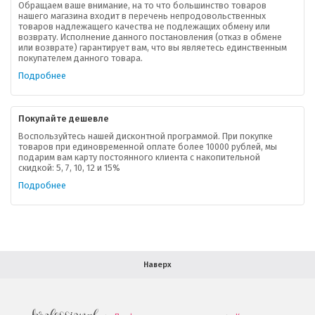
Обращаем ваше внимание, на то что большинство товаров
нашего магазина входит в перечень непродовольственных
товаров надлежащего качества не подлежащих обмену или
возврату. Исполнение данного постановления (отказ в обмене
О компании
или возврате) гарантирует вам, что вы являетесь единственным
покупателем данного товара.
Ваша скидка
Подробнее
Контактная информация
Покупайте дешевле
Доставка
Воспользуйтесь нашей дисконтной программой. При покупке
товаров при единовременной оплате более 10000 рублей, мы
подарим вам карту постоянного клиента с накопительной
В помощь покупателю
скидкой: 5, 7, 10, 12 и 15%
Подробнее
Форма обратной связи
Как купить
Салон красоты в Москве
Вакансии
Палитра красок для волос
Наверх
Салоны красоты в Иваново
Новинки профессиональной косметики