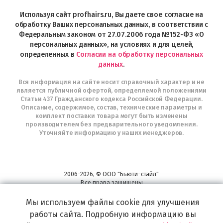
Profhairs.ru
в
Используя сайт profhairs.ru, Вы даете свое согласие на
Telegram
обработку Ваших персональных данных, в соответствии с
Федеральным законом от 27.07.2006 года №152-ФЗ «О
персональных данных», на условиях и для целей,
определенных в
Согласии на обработку персональных
данных
.
Вся информация на сайте носит справочный характер и не
является публичной офертой, определяемой положениями
Статьи 437 Гражданского кодекса Российской Федерации.
Описание, содержимое, состав, технические параметры и
комплект поставки товара могут быть изменены
производителем без предварительного уведомления.
Уточняйте информацию у наших менеджеров.
2006-2026, © ООО "Бьюти-стайл"
Все права защищены
www.profhairs.ru
Мы используем файлы cookie для улучшения
Широкий выбор инструментов, аксессуаров и принадлежностей для
воплощения
работы сайта. Подробную информацию вы
самых изысканных и необычных идей по созданию Вашего образа и стиля.