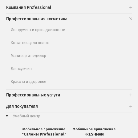
Проверь свою накопительную скидку
Компания Professional
Книги и статьи
Профессиональная косметика
Обучающее видео
Инструмент и принадлежности
Косметика для волос
Маникюр и педикюр
Для мужчин
Красота и здоровье
Профессиональные услуги
Для покупателя
Учебный центр
Мобильное приложение
Мобильное приложение
"Салоны Professional"
FRESHMAN