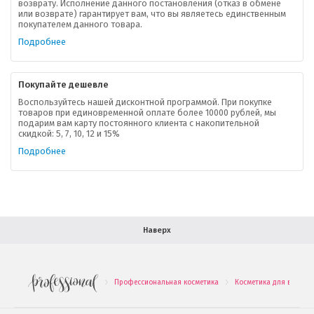
возврату. Исполнение данного постановления (отказ в обмене
О компании
или возврате) гарантирует вам, что вы являетесь единственным
покупателем данного товара.
Ваша скидка
Подробнее
Контактная информация
Покупайте дешевле
Доставка
Воспользуйтесь нашей дисконтной программой. При покупке
товаров при единовременной оплате более 10000 рублей, мы
подарим вам карту постоянного клиента с накопительной
В помощь покупателю
скидкой: 5, 7, 10, 12 и 15%
Подробнее
Форма обратной связи
Как купить
Салон красоты в Москве
Вакансии
Палитра красок для волос
Наверх
Салоны красоты в Иваново
Новинки профессиональной косметики
Профессиональная косметика
Косметика для волос
.
.
Подарочные наборы