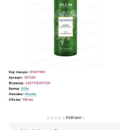
Код товара
П1017992
Артикул
397229
Штриход
4627115397229
Бренд
Ollin
Линейка
Bionika
Объем
100 мл
Рейтинг
( 0 )