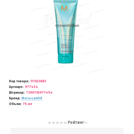
Код товара
П1023883
Артикул
977454
Штриход
7290116977454
Бренд
MoroccanOil
Объем
75 мл
Рейтинг
( 0 )