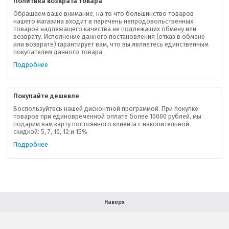
Политика возврата товара
Обращаем ваше внимание, на то что большинство товаров
нашего магазина входит в перечень непродовольственных
товаров надлежащего качества не подлежащих обмену или
возврату. Исполнение данного постановления (отказ в обмене
О компании
или возврате) гарантирует вам, что вы являетесь единственным
покупателем данного товара.
Ваша скидка
Подробнее
Контактная информация
Покупайте дешевле
Доставка
Воспользуйтесь нашей дисконтной программой. При покупке
товаров при единовременной оплате более 10000 рублей, мы
подарим вам карту постоянного клиента с накопительной
В помощь покупателю
скидкой: 5, 7, 10, 12 и 15%
Подробнее
Форма обратной связи
Как купить
Салон красоты в Москве
Вакансии
Палитра красок для волос
Наверх
Салоны красоты в Иваново
Новинки профессиональной косметики